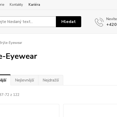
rie
Kontakty
Kariéra
Nevíte
Hledat
+420
Brýle-Eyewear
e-Eyewear
ější
Nejlevnější
Nejdražší
 37-72 z 122