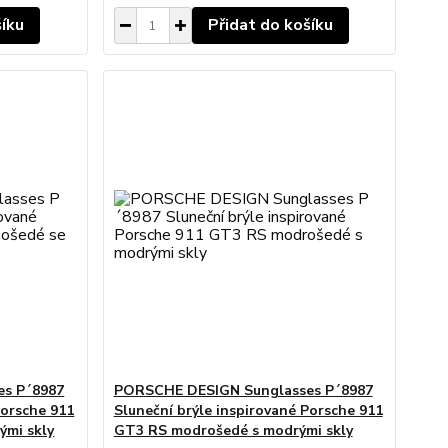
šíku
Přidat do košíku
s P´8987
PORSCHE DESIGN Sunglasses P´8987
Porsche 911
Sluneční brýle inspirované Porsche 911
ými skly
GT3 RS modrošedé s modrými skly