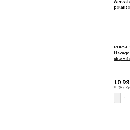
PORSCH
Hexagon
skly v 
10 99
9 087 K