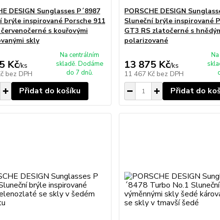
E DESIGN Sunglasses P´8987
PORSCHE DESIGN Sunglasse
í brýle inspirované Porsche 911
Sluneční brýle inspirované 
červenočerné s kouřovými
GT3 RS zlatočerné s hnědým
ovanými skly
polarizované
Na centrálním
Na
5 Kč
13 875 Kč
skladě. Dodáme
skl
/
ks
/
ks
do 7 dnů.
Kč
bez DPH
11 467 Kč
bez DPH
Přidat do košíku
Přidat do ko