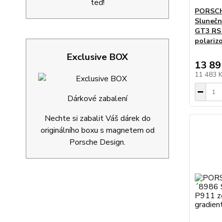
teď!
PORSCH
Slunečn
GT3 RS 
polariz
Exclusive BOX
13 89
11 483 
Dárkové zabalení
Nechte si zabalit Váš dárek do
originálního boxu s magnetem od
Porsche Design.