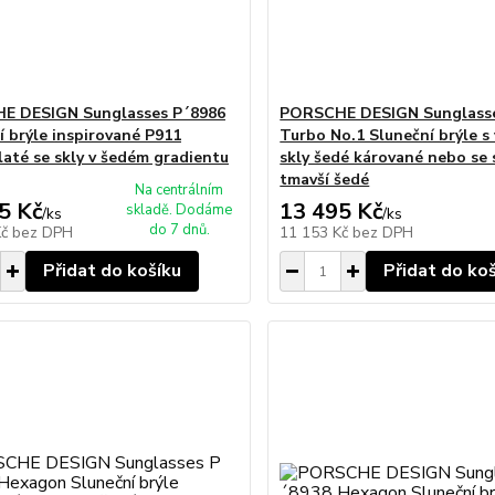
E DESIGN Sunglasses P´8986
PORSCHE DESIGN Sunglasse
í brýle inspirované P911
Turbo No.1 Sluneční brýle 
laté se skly v šedém gradientu
skly šedé kárované nebo se 
tmavší šedé
Na centrálním
5 Kč
13 495 Kč
skladě. Dodáme
/
ks
/
ks
do 7 dnů.
Kč
bez DPH
11 153 Kč
bez DPH
Přidat do košíku
Přidat do ko