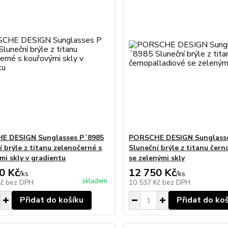
E DESIGN Sunglasses P´8985
PORSCHE DESIGN Sunglasse
í brýle z titanu zelenočerné s
Sluneční brýle z titanu čern
mi skly v gradientu
se zelenými skly
0 Kč
12 750 Kč
/
ks
/
ks
skladem
Kč
bez DPH
10 537 Kč
bez DPH
Přidat do košíku
Přidat do ko