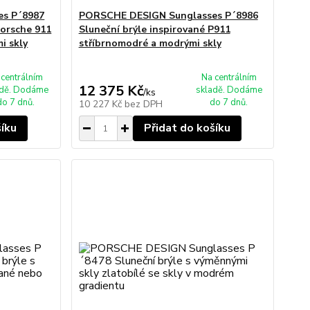
s P´8987
PORSCHE DESIGN Sunglasses P´8986
Porsche 911
Sluneční brýle inspirované P911
i skly
stříbrnomodré a modrými skly
 centrálním
Na centrálním
12 375 Kč
adě. Dodáme
skladě. Dodáme
/
ks
do 7 dnů.
do 7 dnů.
10 227 Kč
bez DPH
šíku
Přidat do košíku