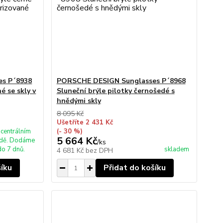
s P´8938
PORSCHE DESIGN Sunglasses P´8968
é se skly v
Sluneční brýle pilotky černošedé s
hnědými skly
8 095 Kč
Ušetříte 2 431 Kč
 centrálním
(- 30 %)
5 664 Kč
adě. Dodáme
/
ks
do 7 dnů.
skladem
4 681 Kč
bez DPH
šíku
Přidat do košíku