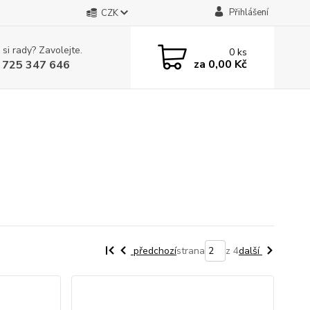
Přihlášení
CZK
 si rady? Zavolejte.
0
ks
za
0,00 Kč
 725 347 646
předchozí
strana
z 4
další