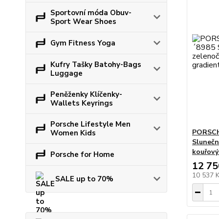
Sportovní móda Obuv-
Sport Wear Shoes
Gym Fitness Yoga
Kufry Tašky Batohy-Bags
Luggage
Peněženky Klíčenky-
Wallets Keyrings
Porsche Lifestyle Men
PORSCH
Women Kids
Slunečn
kouřový
Porsche for Home
12 75
10 537 
SALE up to 70%