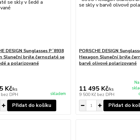
E DESIGN Sunglasses P´8938
PORSCHE DESIGN Sunglasse
 Sluneční brýle černozlaté se
Hexagon Sluneční brýle čern
šedé a polarizované
barvě olivové polarizované
Na
5 Kč
11 495 Kč
skl
/
ks
/
ks
skladem
č
bez DPH
9 500 Kč
bez DPH
Přidat do košíku
Přidat do ko