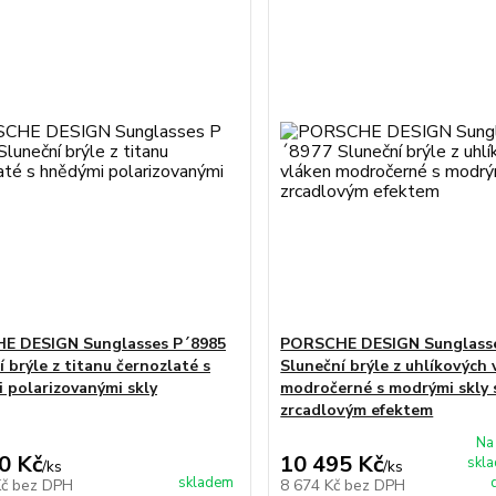
E DESIGN Sunglasses P´8985
PORSCHE DESIGN Sunglasse
 brýle z titanu černozlaté s
Sluneční brýle z uhlíkových 
 polarizovanými skly
modročerné s modrými skly 
zrcadlovým efektem
Na
0 Kč
10 495 Kč
skl
/
ks
/
ks
skladem
Kč
bez DPH
8 674 Kč
bez DPH