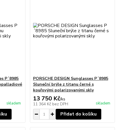
s P´8985
PORSCHE DESIGN Sunglasses P´8985
opalladiové
Sluneční brýle z titanu černé s
kouřovými polarizovanými skly
13 750 Kč
/
ks
skladem
skladem
11 364 Kč
bez DPH
šíku
Přidat do košíku