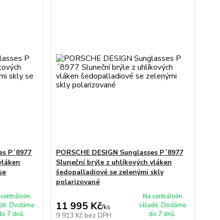
s P´8977
PORSCHE DESIGN Sunglasses P´8977
vláken
Sluneční brýle z uhlíkových vláken
se
šedopalladiové se zelenými skly
polarizované
 centrálním
Na centrálním
11 995 Kč
adě. Dodáme
skladě. Dodáme
/
ks
do 7 dnů.
do 7 dnů.
9 913 Kč
bez DPH