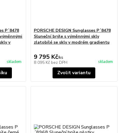
s P´8478
PORSCHE DESIGN Sunglasses P´8478
s výměnnými
Sluneční brýle s výměnnými skly
skly v
zlatobílé se skly v modrém gradientu
9 795 Kč
/
ks
skladem
skladem
8 095 Kč
bez DPH
šíku
Zvolit variantu