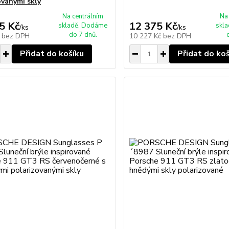
ovanými skly
Na centrálním
Na
5 Kč
12 375 Kč
skladě. Dodáme
skl
/
ks
/
ks
do 7 dnů.
č
bez DPH
10 227 Kč
bez DPH
Přidat do košíku
Přidat do ko