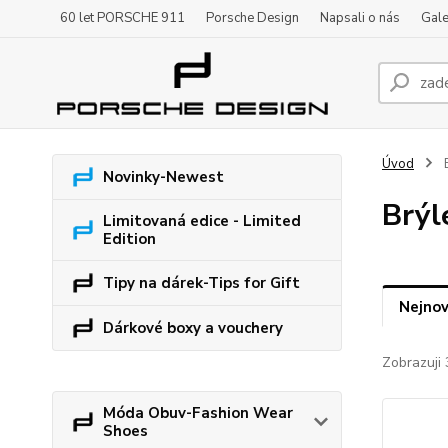
60 let PORSCHE 911
Porsche Design
Napsali o nás
Gale
Úvod
Novinky-Newest
Brýl
Limitovaná edice - Limited
Edition
Tipy na dárek-Tips for Gift
Nejnov
Dárkové boxy a vouchery
Zobrazuji
Móda Obuv-Fashion Wear
Shoes