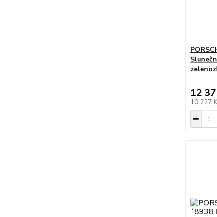
PORSCH
Slunečn
zelenoz
12 37
10 227 