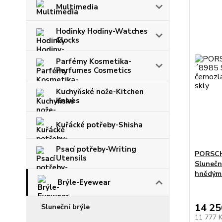
Multimedia
Hodinky Hodiny-Watches
Clocks
Parfémy Kosmetika-
Perfumes Cosmetics
Kuchyňské nože-Kitchen
Knives
Kuřácké potřeby-Shisha
Psací potřeby-Writing
PORSCH
Utensils
Sluneční
hnědými
Brýle-Eyewear
14 25
Sluneční brýle
11 777 