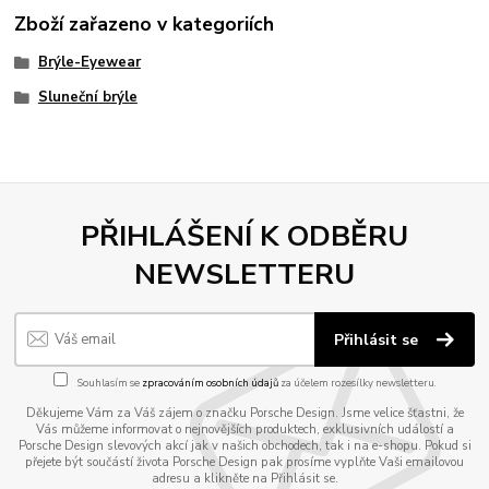
Zboží zařazeno v kategoriích
Brýle-Eyewear
Sluneční brýle
PŘIHLÁŠENÍ K ODBĚRU
NEWSLETTERU
Přihlásit se
Souhlasím se
zpracováním osobních údajů
za účelem rozesílky newsletteru.
Děkujeme Vám za Váš zájem o značku Porsche Design. Jsme velice šťastni, že
Vás můžeme informovat o nejnovějších produktech, exklusivních událostí a
Porsche Design slevových akcí jak v našich obchodech, tak i na e-shopu. Pokud si
přejete být součástí života Porsche Design pak prosíme vyplňte Vaši emailovou
adresu a klikněte na Přihlásit se.