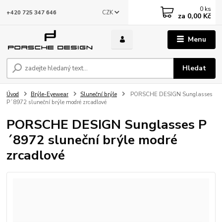
0
ks
CZK
+420 725 347 646
za
0,00 Kč
Menu
Hledat
Úvod
Brýle-Eyewear
Sluneční brýle
PORSCHE DESIGN Sunglasses
P´8972 sluneční brýle modré zrcadlové
PORSCHE DESIGN Sunglasses P
´8972 sluneční brýle modré
zrcadlové