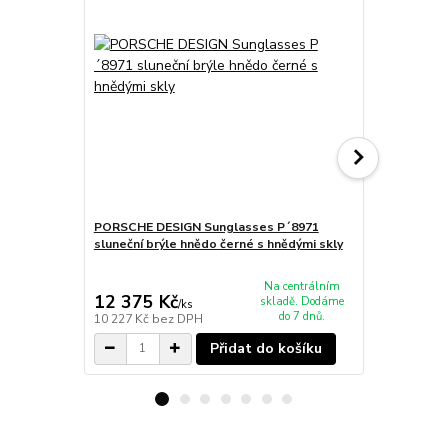
PORSCHE DESIGN Sunglasses P´8971
PORSCHE DE
sluneční brýle hnědo černé s hnědými skly
sluneční brý
Na centrálním
12 375 Kč
7 995 Kč
skladě. Dodáme
/
ks
do 7 dnů.
10 227 Kč
bez DPH
6 607 Kč
bez
Přidat do košíku