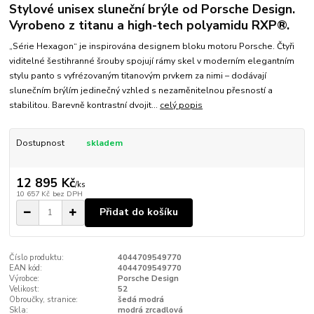
Stylové unisex sluneční brýle od Porsche Design.
Vyrobeno z titanu a high-tech polyamidu RXP®.
„Série Hexagon“ je inspirována designem bloku motoru Porsche. Čtyři
viditelné šestihranné šrouby spojují rámy skel v moderním elegantním
stylu panto s vyfrézovaným titanovým prvkem za nimi – dodávají
slunečním brýlím jedinečný vzhled s nezaměnitelnou přesností a
stabilitou. Barevně kontrastní dvojit...
celý popis
Dostupnost
skladem
12 895 Kč
/
ks
10 657 Kč
bez DPH
Přidat do košíku
Číslo produktu:
4044709549770
EAN kód:
4044709549770
Výrobce:
Porsche Design
Velikost:
52
Obroučky, stranice:
šedá modrá
Skla:
modrá zrcadlová