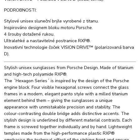
PODROBNOSTI:
Stylové unisex sluneční brýle vyrobené z titanu.
Inspirováno designem bloku motoru Porsche.
4 šrouby dotažené rukou.
Ultralehké a nastavitelné postranice RXP®.
Inovativní technologie čoček VISION DRIVE™ (polarizovaná barva
D).
Stylish unisex sunglasses from Porsche Design. Made of titanium
and high-tech polyamide RXP®.
The ´Hexagon Series´ is inspired by the design of the Porsche
engine block. Four visible hexagonal screws connect the glass
frames in a modern, elegant panto style with a milled titanium
element behind them – giving the sunglasses a unique
appearance with unmistakable precision and stability. The
colour-contrasting double bridge adds distinctive accents. The
stylish design is underlined by different material contrasts. Each
frame is screwed together individually and by hand. Lightweight
temples made from the high-performance plastic RXP®
emphasise the technical effect of the striking front and ensure