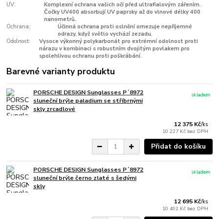
UV:
Komplexní ochrana vašich očí před ultrafialovým zářením.
Čočky UV400 absorbují UV paprsky až do vlnové délky 400
nanometrů.
Ochrana:
Účinná ochrana proti oslnění omezuje nepříjemné
odrazy, když světlo vychází zezadu.
Odolnost:
Vysoce výkonný polykarbonát pro extrémní odolnost proti
nárazu v kombinaci s robustním dvojitým povlakem pro
spolehlivou ochranu proti poškrábání.
Barevné varianty produktu
PORSCHE DESIGN Sunglasses P´8972
skladem
sluneční brýle paladium se stříbrnými
skly zrcadlové
12 375 Kč
/
ks
10 227 Kč
bez DPH
Přidat do košíku
PORSCHE DESIGN Sunglasses P´8972
skladem
sluneční brýle černo zlaté s šedými
skly
12 695 Kč
/
ks
10 492 Kč
bez DPH