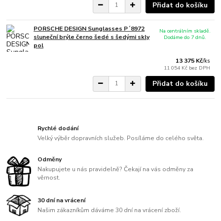
Přidat do košíku
PORSCHE DESIGN Sunglasses P´8972
Na centrálním skladě.
sluneční brýle černo šedé s šedými skly
Dodáme do 7 dnů.
pol
13 375 Kč
/
ks
11 054 Kč
bez DPH
Přidat do košíku
Rychlé dodání
Velký výběr dopravních služeb. Posíláme do celého světa.
Odměny
Nakupujete u nás pravidelně? Čekají na vás odměny za
věrnost.
30 dní na vrácení
Našim zákazníkům dáváme 30 dní na vrácení zboží.