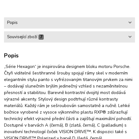
Popis
Související zboží
7
Popis
„Série Hexagon“ je inspirována designem bloku motoru Porsche.
Čtyři viditelné šestihranné šrouby spojují rámy skel v moderním
elegantním stylu panto s vyfrézovaným titanovým prvkem za nimi
– dodávají slunečním brýlím jedinečný vzhled s nezaměnitelnou
přesností a stabilitou. Barevně kontrastní dvojitý most dodává
výrazné akcenty. Stylový design podtrhují různé kontrasty
materiálů. Každý rám je sešroubován samostatně a ručně. Lehké
bočnice vyrobené z vysoce výkonného plastu RXP® zdůrazňují
technický efekt výrazné přední části a zajišťují maximální pohodlí.
Dostupné v barvách A (černá), B (zlatá, černá), C (palladium) s
inovativní technologií čoček VISION DRIVE™. K dispozici také s
VISION DRIVE™ Polarized v barvě D (šedá, černá).