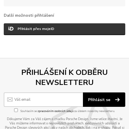
Další možnosti přihlášení
Přihlásit přes mojeID
PŘIHLÁŠENÍ K ODBĚRU
NEWSLETTERU
Přihlásit se
Souhlasím se
zpracováním osobních údajů
za účelem rozesílky newsletteru.
Děkujeme Vám za Váš zájem o značku Porsche Design. Jsme velice šťastni, že
Vás můžeme informovat o nejnovějších produktech, exklusivních událostí a
Porsche Design slevových akcí jak v našich obchodech, tak i na e-shopu. Pokud si