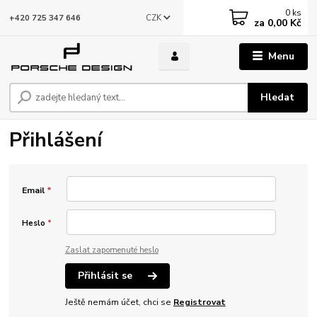
0
ks
CZK
+420 725 347 646
za
0,00 Kč
Menu
Hledat
Přihlášení
Email
*
Heslo
*
Zaslat zapomenuté heslo
Přihlásit se
Ještě nemám účet, chci se
Registrovat