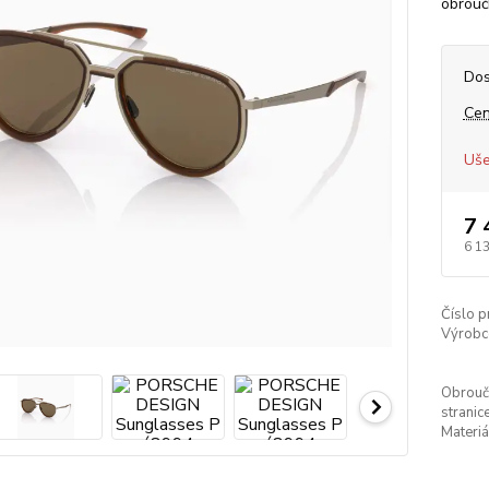
obrouč
Dos
Cen
Uše
7 
6 1
Číslo p
Výrobc
Obrouč
stranice
Materiá