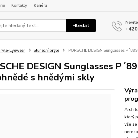
rie
Kontakty
Kariéra
Nevíte
Hledat
+420
rýle-Eyewear
Sluneční brýle
PORSCHE DESIGN Sunglasses P´8994 S
CHE DESIGN Sunglasses P´899
ohnědé s hnědými skly
Výra
prog
Archit
který 
vše se
nerezov