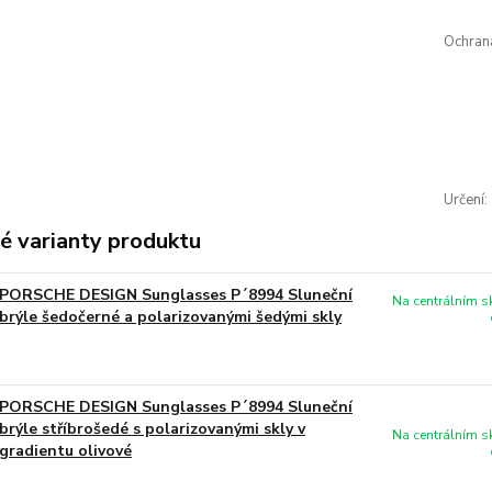
Ochran
Určení:
é varianty produktu
PORSCHE DESIGN Sunglasses P´8994 Sluneční
Na centrálním 
brýle šedočerné a polarizovanými šedými skly
PORSCHE DESIGN Sunglasses P´8994 Sluneční
brýle stříbrošedé s polarizovanými skly v
Na centrálním 
gradientu olivové