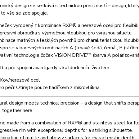
onický design se setkává s technickou precizností – design, kter
 to vše se zde spojuje.
eček vyrobený z kombinace RXP® a nerezové oceli pro flexibilit
gresivní obroučka s výjimečnou hloubkou pro výraznou siluetu.
binace matných a lesklých povrchů pro charakteristickou hloubk
ispozici v barevných kombinacích A (tmavě šedá, černá), B (stříbr
vativní technologie čoček VISION DRIVE™ (barva A polarizovaná
olba pro spojení avantgardy s každodenním životem.
 Kov/nerezová ocel
o péči: Otírejte pouze hadříkem z mikrovlákna.
ural design meets technical precision – a design that shifts perspe
 together here.
me made from a combination of RXP® and stainless steel for flex
gressive rim with exceptional depths for a striking silhouette.
bination of matte and glossy surfaces for characteristic depth.