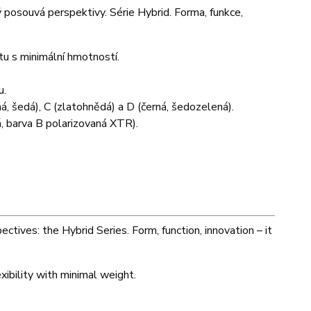
ý posouvá perspektivy. Série Hybrid. Forma, funkce,
u s minimální hmotností.
u.
ná, šedá), C (zlatohnědá) a D (černá, šedozelená).
, barva B polarizovaná XTR).
ctives: the Hybrid Series. Form, function, innovation – it
ibility with minimal weight.