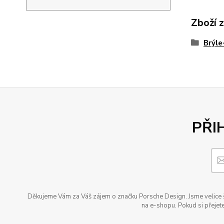
Zboží 
Brýl
PŘI
Děkujeme Vám za Váš zájem o značku Porsche Design. Jsme velice šť
na e-shopu. Pokud si přejete