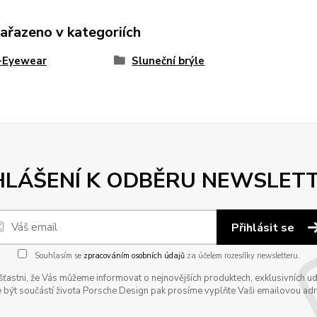
zařazeno v kategoriích
e-Eyewear
Sluneční brýle
HLÁŠENÍ K ODBĚRU NEWSLET
Přihlásit se
Souhlasím se
zpracováním osobních údajů
za účelem rozesílky newsletteru.
astni, že Vás můžeme informovat o nejnovějších produktech, exklusivních udál
 být součástí života Porsche Design pak prosíme vyplňte Vaši emailovou adres