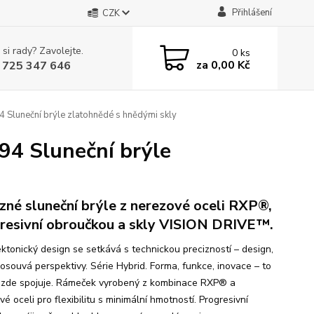
Přihlášení
CZK
 si rady? Zavolejte.
0
ks
za
0,00 Kč
 725 347 646
luneční brýle zlatohnědé s hnědými skly
4 Sluneční brýle
zné sluneční brýle z nerezové oceli RXP®,
resivní obroučkou a skly VISION DRIVE™.
ektonický design se setkává s technickou precizností – design,
posouvá perspektivy. Série Hybrid. Forma, funkce, inovace – to
 zde spojuje. Rámeček vyrobený z kombinace RXP® a
é oceli pro flexibilitu s minimální hmotností. Progresivní