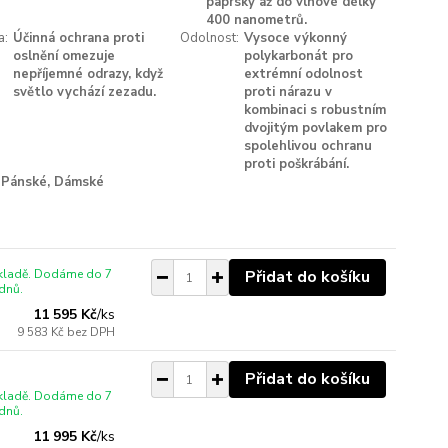
paprsky až do vlnové délky
400 nanometrů.
a:
Účinná ochrana proti
Odolnost:
Vysoce výkonný
oslnění omezuje
polykarbonát pro
nepříjemné odrazy, když
extrémní odolnost
světlo vychází zezadu.
proti nárazu v
kombinaci s robustním
dvojitým povlakem pro
spolehlivou ochranu
proti poškrábání.
Pánské, Dámské
skladě. Dodáme do 7
Přidat do košíku
dnů.
11 595 Kč
/
ks
9 583 Kč
bez DPH
Přidat do košíku
skladě. Dodáme do 7
dnů.
11 995 Kč
/
ks