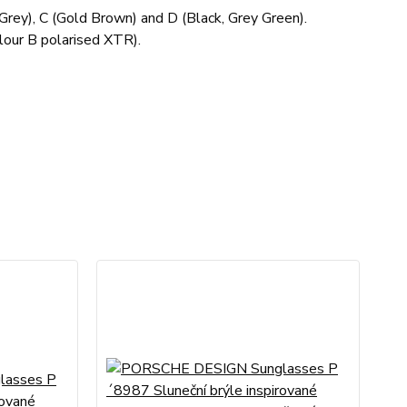
, Grey), C (Gold Brown) and D (Black, Grey Green).
lour B polarised XTR).