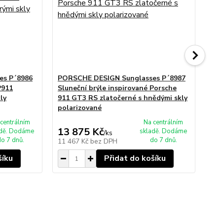
es P´8986
PORSCHE DESIGN Sunglasses P´8987
PO
P911
Sluneční brýle inspirované Porsche
Sl
ly
911 GT3 RS zlatočerné s hnědými skly
91
polarizované
po
centrálním
Na centrálním
13 875 Kč
13
adě. Dodáme
skladě. Dodáme
/
ks
o 7 dnů.
do 7 dnů.
11 467 Kč
bez DPH
11
šíku
Přidat do košíku