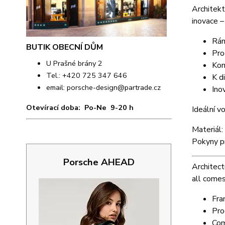
Architekt
inovace –
Rám
BUTIK OBECNÍ DŮM
Pro
U Prašné brány 2
Kom
Tel.: +420 725 347 646
K d
email:
porsche-design@partrade.cz
Ino
Otevírací doba: Po-Ne 9-20 h
Ideální v
Materiál:
Pokyny pr
Porsche AHEAD
Architect
all comes
Fra
Pro
Com