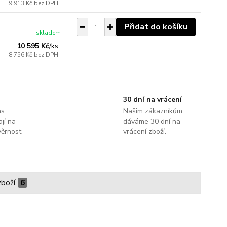
9 913 Kč
bez DPH
Přidat do košíku
skladem
10 595 Kč
/
ks
8 756 Kč
bez DPH
30 dní na vrácení
ás
Našim zákazníkům
jí na
dáváme 30 dní na
ěrnost.
vrácení zboží.
zboží
6