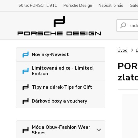
60 let PORSCHE 911
Porsche Design
Napsali o nás
Gale
Úvod
B
Novinky-Newest
PORS
Limitovaná edice - Limited
Edition
zlat
Tipy na dárek-Tips for Gift
Dárkové boxy a vouchery
Móda Obuv-Fashion Wear
Shoes