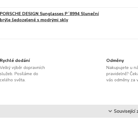
PORSCHE DESIGN Sunglasses P´8994 Sluneční
brýle šedozelené s modrými skly
Rychlé dodání
Odměny
Velký výběr dopravních
Nakupujete u n
služeb. Posíláme do
pravidelně? Čeka
celého světa.
vás odměny za v
s
Související 