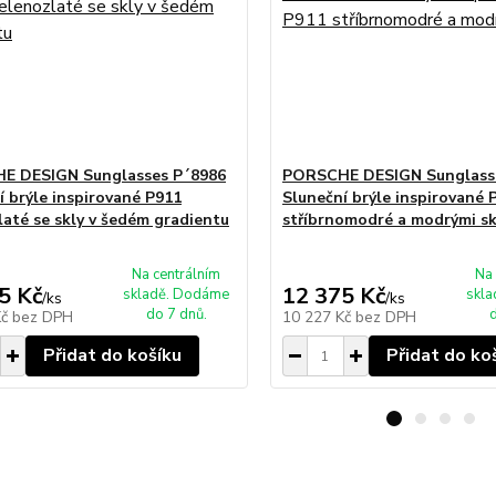
E DESIGN Sunglasses P´8986
PORSCHE DESIGN Sunglass
í brýle inspirované P911
Sluneční brýle inspirované 
laté se skly v šedém gradientu
stříbrnomodré a modrými sk
Na centrálním
Na 
5 Kč
12 375 Kč
skladě. Dodáme
skl
/
ks
/
ks
do 7 dnů.
d
Kč
bez DPH
10 227 Kč
bez DPH
Přidat do košíku
Přidat do ko