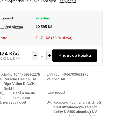
ka s výjimečnou hloubkou pro výra...
celý popis
tupnost
skladem
a před slevou
10 595 Kč
tříte
3 171 Kč (
30
% sleva)
424 Kč
/
ks
Přidat do košíku
36 Kč
bez DPH
roduktu:
4044709552275
EAN kód:
4044709552275
e:
Porsche Design, De
Velikost:
60
Rigo Vision D.A.CH.
GmbH
ky,
zlatá a hnědá
Skla:
hnědé
:
kombinace
l:
nerezová ocel
UV:
Komplexní ochrana vašich očí
před ultrafialovým zářením.
Čočky UV400 absorbují UV