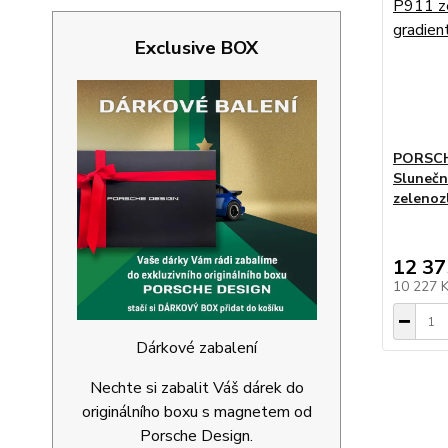
Exclusive BOX
PORSCH
Slunečn
zelenoz
12 37
10 227 
Dárkové zabalení
Nechte si zabalit Váš dárek do
originálního boxu s magnetem od
Porsche Design.