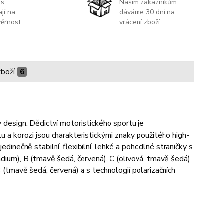
ás
Našim zákazníkům
jí na
dáváme 30 dní na
ěrnost.
vrácení zboží.
zboží
6
ý design. Dědictví motoristického sportu je
a korozi jsou charakteristickými znaky použitého high-
dinečně stabilní, flexibilní, lehké a pohodlné straničky s
dium), B (tmavě šedá, červená), C (olivová, tmavě šedá)
 (tmavě šedá, červená) a s technologií polarizačních