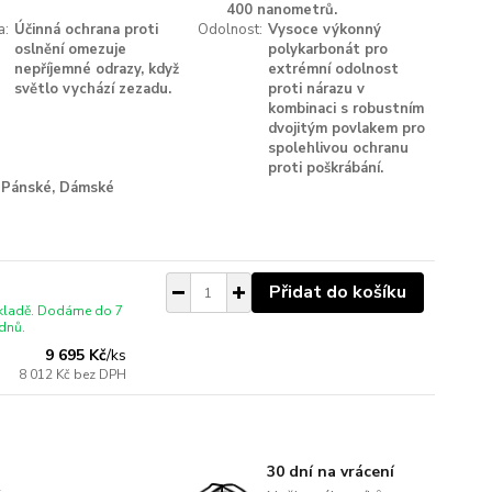
400 nanometrů.
a:
Účinná ochrana proti
Odolnost:
Vysoce výkonný
oslnění omezuje
polykarbonát pro
nepříjemné odrazy, když
extrémní odolnost
světlo vychází zezadu.
proti nárazu v
kombinaci s robustním
dvojitým povlakem pro
spolehlivou ochranu
proti poškrábání.
Pánské, Dámské
Přidat do košíku
skladě. Dodáme do 7
dnů.
9 695 Kč
/
ks
8 012 Kč
bez DPH
30 dní na vrácení