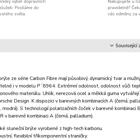
Velký výběr dopravních
Nakupujete u n
služeb. Posíláme do
pravidelně? Čeka
celého světa.
vás odměny za v
s
Související 
brýle ze série Carbon Fibre mají působivý, dynamický tvar a mužn
elné i v modelu P´8964. Extrémní odolnost, odolnost vůči teplu 
onového materiálu. Uhlík, nerezová ocel a měkká guma vytvářejí je
sche Design. K dispozici v barevných kombinacích A (černá, palla
, modrá). S technologií polarizačních čoček v barevné kombinaci B
 v barevné kombinaci A (černá, palladium).
ké sluneční brýle vyrobené z high-tech karbonu.
ustní, flexibilní tříkomponentní straničky.