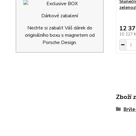
Slunečn
zelenoz
Dárkové zabalení
12 37
Nechte si zabalit Váš dárek do
10 227 
originálního boxu s magnetem od
Porsche Design.
Zboží 
Brýl