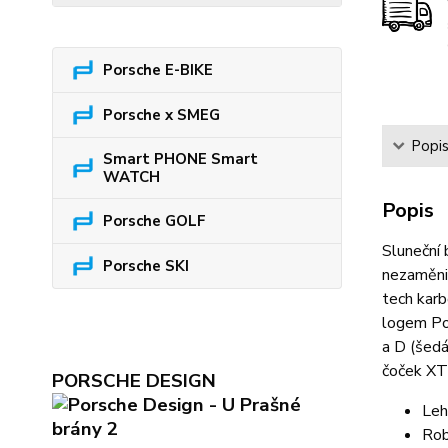
Porsche E-BIKE
Porsche x SMEG
Popi
Smart PHONE Smart
WATCH
Popis
Porsche GOLF
Sluneční 
Porsche SKI
nezaměnit
tech karb
logem Por
a D (šedá
čoček XTR
PORSCHE DESIGN
Leh
Rob