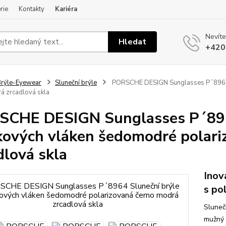
rie
Kontakty
Kariéra
Nevíte
Hledat
+420
rýle-Eyewear
Sluneční brýle
PORSCHE DESIGN Sunglasses P´8964 S
á zrcadlová skla
CHE DESIGN Sunglasses P´8964
kových vláken šedomodré polari
dlová skla
Inov
s po
Sluneč
mužný 