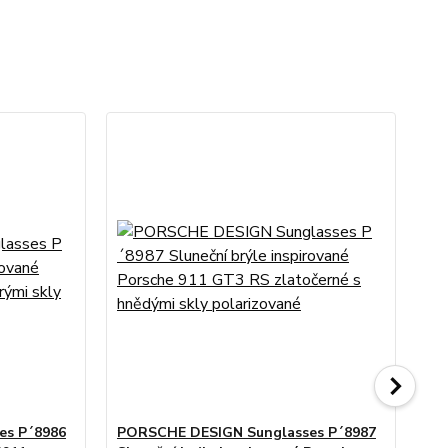
es P´8986
PORSCHE DESIGN Sunglasses P´8987
PO