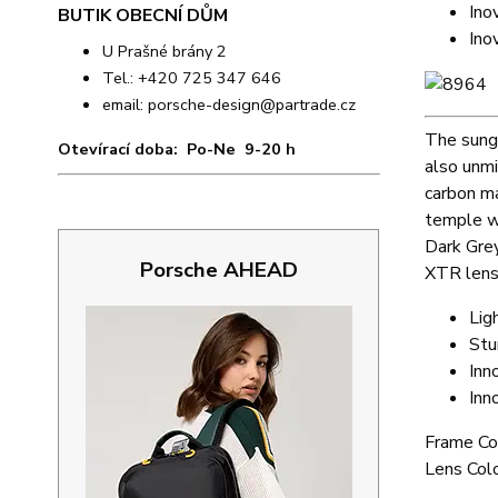
Ino
BUTIK OBECNÍ DŮM
Ino
U Prašné brány 2
Tel.: +420 725 347 646
email:
porsche-design@partrade.cz
The sungl
Otevírací doba: Po-Ne 9-20 h
also unmi
carbon ma
temple wi
Dark Grey
Porsche AHEAD
XTR lens 
Lig
Stu
Inn
Inn
Frame Col
Lens Colo