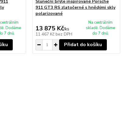
P911
Sluneční brýle inspirované Porsche
Sl
ly
911 GT3 RS zlatočerné s hnědými skly
91
polarizované
po
centrálním
Na centrálním
13 875 Kč
13
adě. Dodáme
skladě. Dodáme
/
ks
o 7 dnů.
do 7 dnů.
11 467 Kč
bez DPH
11
šíku
Přidat do košíku