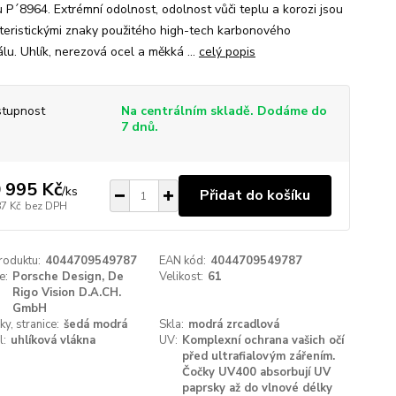
 P´8964. Extrémní odolnost, odolnost vůči teplu a korozi jsou
teristickými znaky použitého high-tech karbonového
lu. Uhlík, nerezová ocel a měkká ...
celý popis
tupnost
Na centrálním skladě. Dodáme do
7 dnů.
 995 Kč
/
ks
Přidat do košíku
87 Kč
bez DPH
roduktu:
4044709549787
EAN kód:
4044709549787
e:
Porsche Design, De
Velikost:
61
Rigo Vision D.A.CH.
GmbH
y, stranice:
šedá modrá
Skla:
modrá zrcadlová
l:
uhlíková vlákna
UV:
Komplexní ochrana vašich očí
před ultrafialovým zářením.
Čočky UV400 absorbují UV
paprsky až do vlnové délky