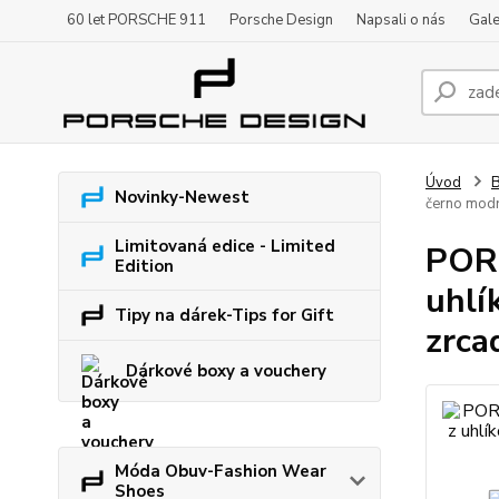
60 let PORSCHE 911
Porsche Design
Napsali o nás
Gale
Úvod
B
Novinky-Newest
černo modr
Limitovaná edice - Limited
PORS
Edition
uhlí
Tipy na dárek-Tips for Gift
zrca
Dárkové boxy a vouchery
Móda Obuv-Fashion Wear
Shoes