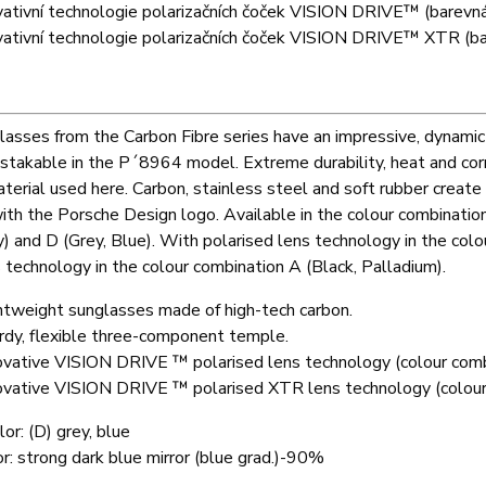
vativní technologie polarizačních čoček VISION DRIVE™ (barevn
vativní technologie polarizačních čoček VISION DRIVE™ XTR (b
asses from the Carbon Fibre series have an impressive, dynamic
stakable in the P´8964 model. Extreme durability, heat and corr
terial used here. Carbon, stainless steel and soft rubber create 
th the Porsche Design logo. Available in the colour combinations
) and D (Grey, Blue). With polarised lens technology in the colo
technology in the colour combination A (Black, Palladium).
htweight sunglasses made of high-tech carbon.
rdy, flexible three-component temple.
ovative VISION DRIVE ™ polarised lens technology (colour comb
ovative VISION DRIVE ™ polarised XTR lens technology (colour
or: (D) grey, blue
r: strong dark blue mirror (blue grad.)-90%