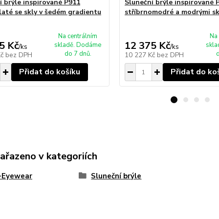
í brýle inspirované P911
Sluneční brýle inspirované 
laté se skly v šedém gradientu
stříbrnomodré a modrými sk
Na centrálním
Na 
5 Kč
12 375 Kč
skladě. Dodáme
skl
/
ks
/
ks
do 7 dnů.
d
Kč
bez DPH
10 227 Kč
bez DPH
Přidat do košíku
Přidat do ko
zařazeno v kategoriích
e-Eyewear
Sluneční brýle