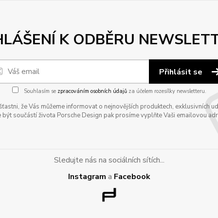
HLÁŠENÍ K ODBĚRU NEWSLET
Přihlásit se
Souhlasím se
zpracováním osobních údajů
za účelem rozesílky newsletteru.
astni, že Vás můžeme informovat o nejnovějších produktech, exklusivních udál
 být součástí života Porsche Design pak prosíme vyplňte Vaši emailovou adres
Sledujte nás na sociálních sítích...
Instagram
a
Facebook