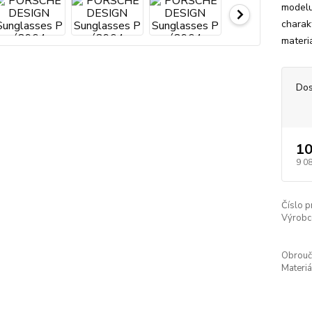
modelu
charak
materiá
Dos
10
9 0
Číslo p
Výrobc
Obroučk
Materiá