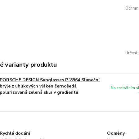
Ochran
Určení:
é varianty produktu
PORSCHE DESIGN Sunglasses P´8964 Sluneční
brýle z uhlíkových vláken černošedá
Na centrálním 
polarizovaná zelená skla v gradientu
Rychlé dodání
Odměny