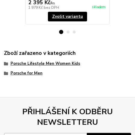
2 395 Kč
1 245 Kč
/
ks
skladem
1 979 Kč
bez DPH
1 029 Kč
bez
Zvolit variantu
Zboží zařazeno v kategoriích
Porsche Lifestyle Men Women Kids
Porsche for Men
PŘIHLÁŠENÍ K ODBĚRU
NEWSLETTERU