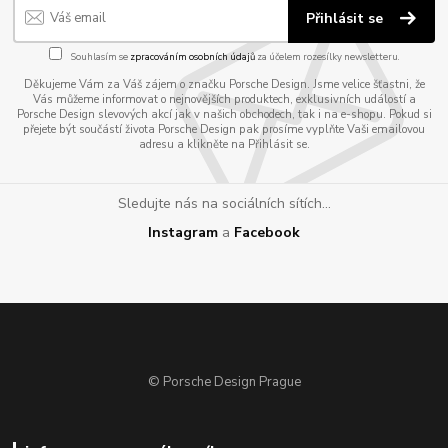
Přihlásit se
Souhlasím se
zpracováním osobních údajů
za účelem rozesílky newsletteru.
Děkujeme Vám za Váš zájem o značku Porsche Design. Jsme velice šťastni, že
Vás můžeme informovat o nejnovějších produktech, exklusivních událostí a
Porsche Design slevových akcí jak v našich obchodech, tak i na e-shopu. Pokud si
přejete být součástí života Porsche Design pak prosíme vyplňte Vaši emailovou
adresu a klikněte na Přihlásit se.
Sledujte nás na sociálních sítích...
Instagram
a
Facebook
© Porsche Design Prague