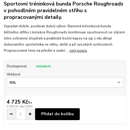
Sportovní tréninková bunda Porsche Roughroads
v pohodlném pravidelném střihu s
propracovanými detaily.
Vypadat dobře, podávat dobrý výkon: Barevná tréninková bunda
běžného střihu z kolekce Roughroads kombinuje sportovnost se stylem.
Jeho ochranný stojáček a praktické boční kapsy na zip z něj dělají
dokonalého společníka ve větru, dešti a při vysokých rychlostech.
Propracované linie na přední a zadní ...
celý popis
Dostupnost
skladem
Velikost
4 725 Kč
/
ks
3 905 Kč
bez DPH
Přidat do košíku