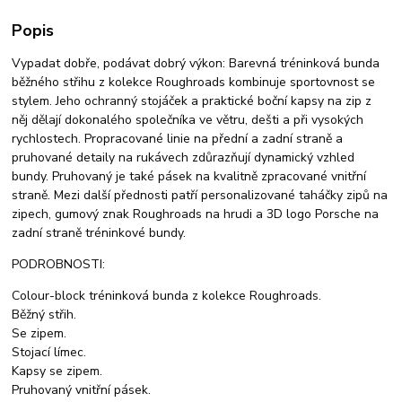
Popis
Vypadat dobře, podávat dobrý výkon: Barevná tréninková bunda
běžného střihu z kolekce Roughroads kombinuje sportovnost se
stylem. Jeho ochranný stojáček a praktické boční kapsy na zip z
něj dělají dokonalého společníka ve větru, dešti a při vysokých
rychlostech. Propracované linie na přední a zadní straně a
pruhované detaily na rukávech zdůrazňují dynamický vzhled
bundy. Pruhovaný je také pásek na kvalitně zpracované vnitřní
straně. Mezi další přednosti patří personalizované taháčky zipů na
zipech, gumový znak Roughroads na hrudi a 3D logo Porsche na
zadní straně tréninkové bundy.
PODROBNOSTI:
Colour-block tréninková bunda z kolekce Roughroads.
Běžný střih.
Se zipem.
Stojací límec.
Kapsy se zipem.
Pruhovaný vnitřní pásek.