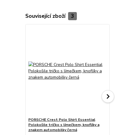
Související zboží
3
PORSCHE Crest Polo Shirt Essential
PORSCHE DE
Polokošile tričko s límečkem, knoflíky a
Porsche 911
znakem automobilky černá
potiskem bí