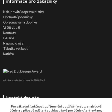
informace pro zákazníky
Nakupování doprava platby
Obchodní podmínky
Objednávka na dobírku
Vrátit zboží
Kontakty
Galerie
Napsali o nás
Tabulka velikostí
Kariéra
výroba a administrace: MEDIASYS
kontaktujte nás
Pro základní funkčnost, zpříjemnění používání webu, analytické
účely a v případě udělení souhlasu také pro účely cílení reklamy