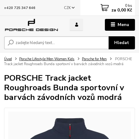
0
ks
CZK
+420 725 347 646
za
0,00 Kč
Menu
Hledat
Úvod
Porsche Lifestyle Men Women Kids
Porsche for Men
PORSCHE
Track jacket Roughroads Bunda sportovní v barvách závodních vozů modrá
PORSCHE Track jacket
Roughroads Bunda sportovní v
barvách závodních vozů modrá