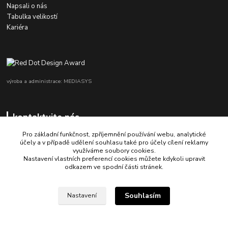
Napsali o nás
Tabulka velikostí
Kariéra
výroba a administrace: MEDIASYS
kontaktujte nás
Pro základní funkčnost, zpříjemnění používání webu, analytické
účely a v případě udělení souhlasu také pro účely cílení reklamy
využíváme soubory cookies.
+420 725 347 646
Nastavení vlastních preferencí cookies můžete kdykoli upravit
odkazem ve spodní části stránek.
porsche-design@partrade.cz
Souhlasím
Nastavení