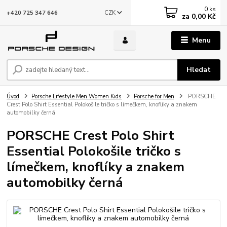
0
ks
CZK
+420 725 347 646
za
0,00 Kč
Menu
Hledat
Úvod
Porsche Lifestyle Men Women Kids
Porsche for Men
PORSCHE
Crest Polo Shirt Essential Polokošile tričko s límečkem, knoflíky a znakem
automobilky černá
PORSCHE Crest Polo Shirt
Essential Polokošile tričko s
límečkem, knoflíky a znakem
automobilky černá