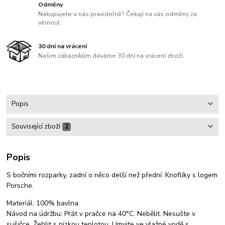
Odměny
Nakupujete u nás pravidelně? Čekají na vás odměny za
věrnost.
30 dní na vrácení
Našim zákazníkům dáváme 30 dní na vrácení zboží.
Popis
Související zboží
2
Popis
S bočními rozparky, zadní o něco delší než přední. Knoflíky s logem
Porsche.
Materiál: 100% bavlna
Návod na údržbu: Prát v pračce na 40°C. Nebělit. Nesušte v
sušičce. Žehlit s nízkou teplotou. Umyjte ve vlažné vodě s