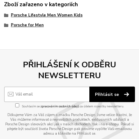
Zboží zařazeno v kategoriích
Porsche Lifestyle Men Women Kids
Porsche for Men
PŘIHLÁŠENÍ K ODBĚRU
NEWSLETTERU
Přihlásit se
Souhlasím se
zpracováním osobních údajů
za účelem rozesílky newsletteru.
Děkujeme Vám za Váš zájem o značku Porsche Design. Jsme velice šťastni, že
Vás můžeme informovat o nejnovějších produktech, exklusivních událostí a
Porsche Design slevových akcí jak v našich obchodech, tak i na e-shopu. Pokud si
přejete být součástí života Porsche Design pak prosíme vyplňte Vaši emailovou
adresu a klikněte na Přihlásit se.