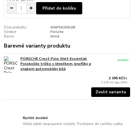
1 979 Kč
bez DPH
Přidat do košíku
Číslo produktu:
WAP59200L0B
Výrobce:
Porsche
Barva:
černá
Barevné varianty produktu
PORSCHE Crest Polo Shirt Essential
skladem
Polokošile tričko s límečkem, knoflíky a
znakem automobilky bílá
2 395 Kč
/
ks
1 979 Kč
bez DPH
Zvolit variantu
Rychlé dodání
Velký výběr dopravních služeb. Posíláme do celého světa.