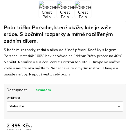
Polo tričko Porsche, které ukáže, kde je vaše
srdce. S bočními rozparky a mírně rozšířeným
zadním dílem.
S bočními rozparky, zadní o něco delší než přední. Knoflíky s logem
Porsche. Materiál: 100% bavlnaNávod na údržbu: Prát v pračce na 40°C.
Nebělit. Nesušte v sušičce. Žehlit s nízkou teplotou. Umyjte ve vlažné
vodě s neutrálním mýdlem. Nenechávejte v mycím roztoku. Umyjte a
osušte naruby. Nepoužívejt...
celý popis
Dostupnost
skladem
Velikost
2 395 Kč
/
ks