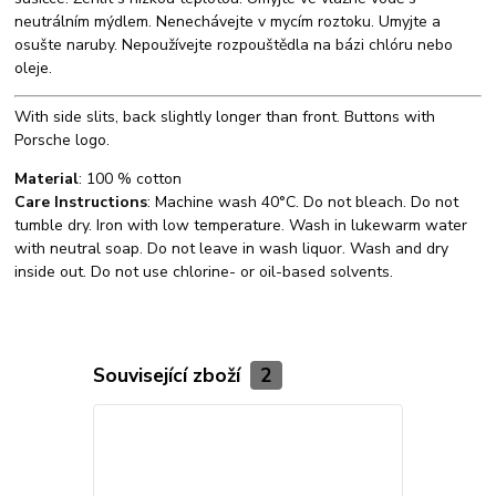
neutrálním mýdlem. Nenechávejte v mycím roztoku. Umyjte a
osušte naruby. Nepoužívejte rozpouštědla na bázi chlóru nebo
oleje.
With side slits, back slightly longer than front. Buttons with
Porsche logo.
Material
: 100 % cotton
Care Instructions
: Machine wash 40°C. Do not bleach. Do not
tumble dry. Iron with low temperature. Wash in lukewarm water
with neutral soap. Do not leave in wash liquor. Wash and dry
inside out. Do not use chlorine- or oil-based solvents.
Související zboží
2