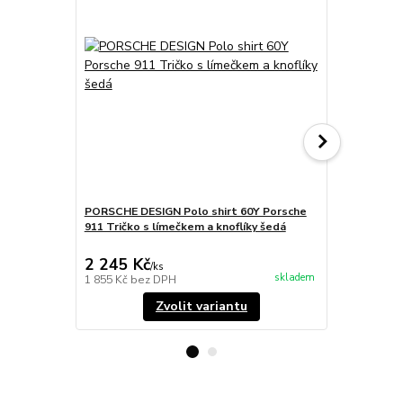
PORSCHE DESIGN Polo shirt 60Y Porsche
PORSCHE DE
911 Tričko s límečkem a knoflíky šedá
Porsche 911
potiskem bí
2 245 Kč
1 245 Kč
/
ks
skladem
1 855 Kč
bez DPH
1 029 Kč
bez
Zvolit variantu