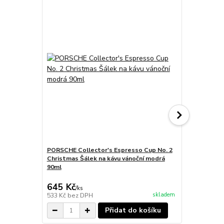
PORSCHE Collector's Espresso Cup No. 2
PORSCHE Col
Christmas Šálek na kávu vánoční modrá
Hrnek na ká
90ml
500ml
645 Kč
845 Kč
/
ks
/
ks
skladem
533 Kč
bez DPH
698 Kč
bez 
Přidat do košíku