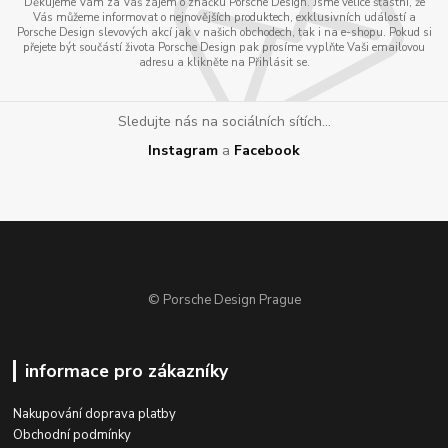
Děkujeme Vám za Váš zájem o značku Porsche Design. Jsme velice šťastni, že
Vás můžeme informovat o nejnovějších produktech, exklusivních událostí a
Porsche Design slevových akcí jak v našich obchodech, tak i na e-shopu. Pokud si
přejete být součástí života Porsche Design pak prosíme vyplňte Vaši emailovou
adresu a klikněte na Přihlásit se.
Sledujte nás na sociálních sítích...
Instagram
a
Facebook
© Porsche Design Prague
informace pro zákazníky
Nakupování doprava platby
Obchodní podmínky