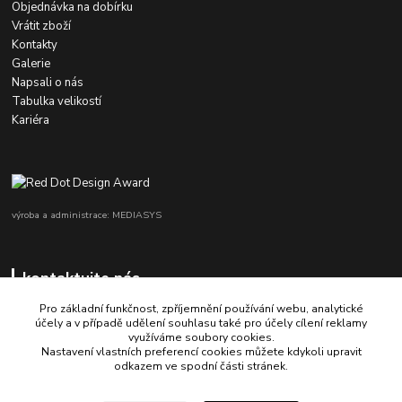
Objednávka na dobírku
Vrátit zboží
Kontakty
Galerie
Napsali o nás
Tabulka velikostí
Kariéra
výroba a administrace: MEDIASYS
kontaktujte nás
Pro základní funkčnost, zpříjemnění používání webu, analytické
účely a v případě udělení souhlasu také pro účely cílení reklamy
využíváme soubory cookies.
+420 725 347 646
Nastavení vlastních preferencí cookies můžete kdykoli upravit
odkazem ve spodní části stránek.
porsche-design@partrade.cz