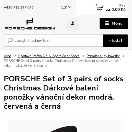
0
ks
CZK
+420 725 347 646
za
0,00 Kč
Menu
Hledat
Úvod
Sportovní móda Obuv-Sport Wear Shoes
Ponožky slipy boxerky
PORSCHE Set of 3 pairs of socks Christmas Dárkové balení ponožky vánoční
dekor modrá, červená a černá
PORSCHE Set of 3 pairs of socks
Christmas Dárkové balení
ponožky vánoční dekor modrá,
červená a černá