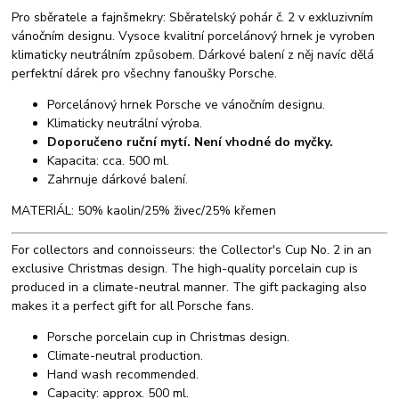
Pro sběratele a fajnšmekry: Sběratelský pohár č. 2 v exkluzivním
vánočním designu. Vysoce kvalitní porcelánový hrnek je vyroben
klimaticky neutrálním způsobem. Dárkové balení z něj navíc dělá
perfektní dárek pro všechny fanoušky Porsche.
Porcelánový hrnek Porsche ve vánočním designu.
Klimaticky neutrální výroba.
Doporučeno ruční mytí. Není vhodné do myčky.
Kapacita: cca. 500 ml.
Zahrnuje dárkové balení.
MATERIÁL: 50% kaolin/25% živec/25% křemen
For collectors and connoisseurs: the Collector's Cup No. 2 in an
exclusive Christmas design. The high-quality porcelain cup is
produced in a climate-neutral manner. The gift packaging also
makes it a perfect gift for all Porsche fans.
Porsche porcelain cup in Christmas design.
Climate-neutral production.
Hand wash recommended.
Capacity: approx. 500 ml.