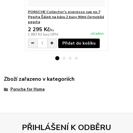
PORSCHE Collector's espresso cup no.7
PORSCHE Coll
Pepita Šálek na kávu 2 kusy 90ml černobílá
70 hrnek 50
pepita
2 295 Kč
845 Kč
/
ks
/
ks
skladem
1 897 Kč
bez DPH
698 Kč
bez 
Přidat do košíku
Zboží zařazeno v kategoriích
Porsche for Home
PŘIHLÁŠENÍ K ODBĚRU