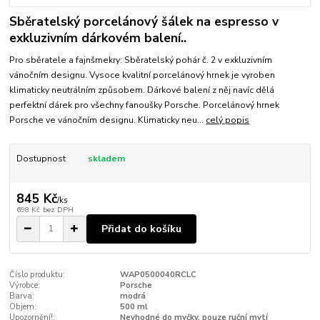
Sběratelský porcelánový šálek na espresso v
exkluzivním dárkovém balení..
Pro sběratele a fajnšmekry: Sběratelský pohár č. 2 v exkluzivním
vánočním designu. Vysoce kvalitní porcelánový hrnek je vyroben
klimaticky neutrálním způsobem. Dárkové balení z něj navíc dělá
perfektní dárek pro všechny fanoušky Porsche. Porcelánový hrnek
Porsche ve vánočním designu. Klimaticky neu...
celý popis
Dostupnost
skladem
845 Kč
/
ks
698 Kč
bez DPH
Přidat do košíku
Číslo produktu:
WAP0500040RCLC
Výrobce:
Porsche
Barva:
modrá
Objem:
500 ml
Upozornění!:
Nevhodné do myčky, pouze ruční mytí