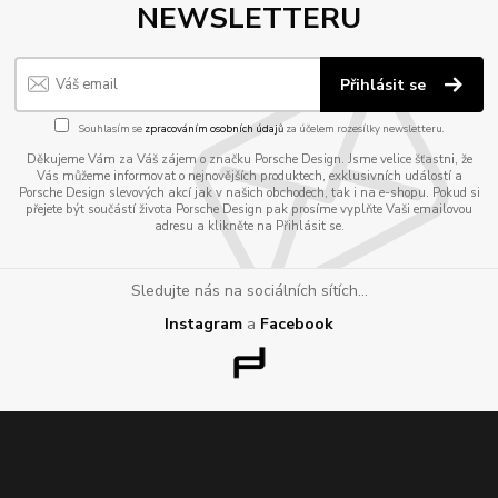
NEWSLETTERU
Přihlásit se
Souhlasím se
zpracováním osobních údajů
za účelem rozesílky newsletteru.
Děkujeme Vám za Váš zájem o značku Porsche Design. Jsme velice šťastni, že
Vás můžeme informovat o nejnovějších produktech, exklusivních událostí a
Porsche Design slevových akcí jak v našich obchodech, tak i na e-shopu. Pokud si
přejete být součástí života Porsche Design pak prosíme vyplňte Vaši emailovou
adresu a klikněte na Přihlásit se.
Sledujte nás na sociálních sítích...
Instagram
a
Facebook