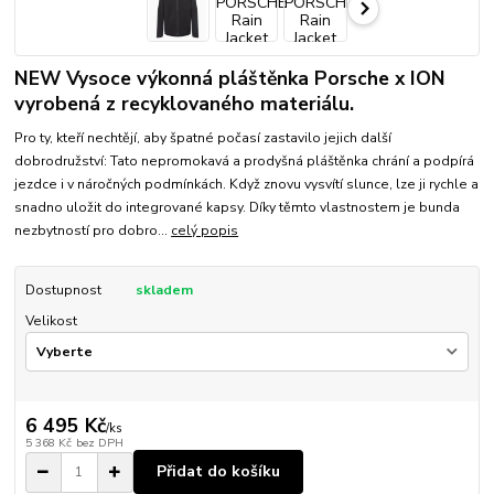
NEW Vysoce výkonná pláštěnka Porsche x ION
vyrobená z recyklovaného materiálu.
Pro ty, kteří nechtějí, aby špatné počasí zastavilo jejich další
dobrodružství: Tato nepromokavá a prodyšná pláštěnka chrání a podpírá
jezdce i v náročných podmínkách. Když znovu vysvítí slunce, lze ji rychle a
snadno uložit do integrované kapsy. Díky těmto vlastnostem je bunda
nezbytností pro dobro...
celý popis
Dostupnost
skladem
Velikost
6 495 Kč
/
ks
5 368 Kč
bez DPH
Přidat do košíku