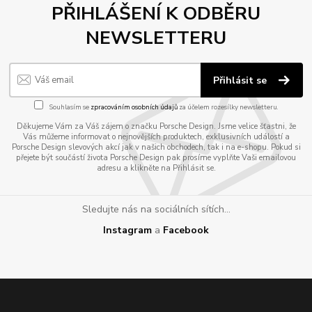
PŘIHLÁŠENÍ K ODBĚRU
NEWSLETTERU
Přihlásit se
Souhlasím se
zpracováním osobních údajů
za účelem rozesílky newsletteru.
Děkujeme Vám za Váš zájem o značku Porsche Design. Jsme velice šťastni, že
Vás můžeme informovat o nejnovějších produktech, exklusivních událostí a
Porsche Design slevových akcí jak v našich obchodech, tak i na e-shopu. Pokud si
přejete být součástí života Porsche Design pak prosíme vyplňte Vaši emailovou
adresu a klikněte na Přihlásit se.
Sledujte nás na sociálních sítích...
Instagram
a
Facebook