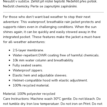
Nesušit v sušičce. Žehlit při nízké teplotě. Nežehlit přes potisk.
Nečistit chemicky. Perte se zapnutými zapínáními.
For those who don’t want bad weather to stop their next
adventure: This waterproof, breathable rain jacket protects and
supports riders even in challenging conditions. When the sun
shines again, it can be quickly and easily stowed away in the
integrated pocket. These features make the jacket a must-have
for all-weather adventures:
2.5-layer membrane.
Water-repellent DWR coating free of harmful chemicals.
10k mm water column and breathability.
Fully sealed seams.
Waterproof zippers.
Elastic hem and adjustable sleeves.
Helmet-compatible hood with elastic adjustment.
100% recycled material.
Material:
100% polyester recycled
Care Instructions:
Machine wash 30°C gentle. Do not bleach. Do
not tumble dry. Iron low temperatuer. Do not iron on Print. Do not