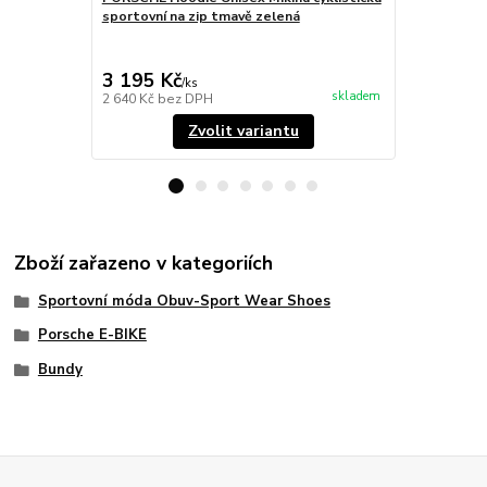
sportovní na zip tmavě zelená
cyklistické 
logem světl
3 195 Kč
3 125 Kč
/
ks
skladem
2 640 Kč
bez DPH
2 583 Kč
bez
Zvolit variantu
Zboží zařazeno v kategoriích
Sportovní móda Obuv-Sport Wear Shoes
Porsche E-BIKE
Bundy