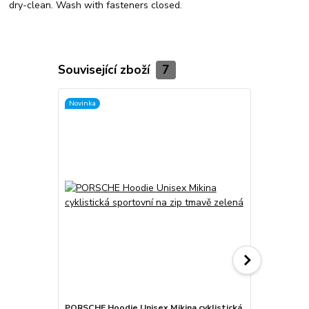
dry-clean. Wash with fasteners closed.
Související zboží
7
Novinka
Novinka
PORSCHE Hoodie Unisex Mikina cyklistická
PORSCHE Bik