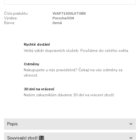
Číslo produktu:
WAP71000L0T0BK
Výrobce:
Porsche/ION
Barva:
černá
Rychlé dodání
Velký výběr dopravních služeb. Posíláme do celého světa.
Odměny
Nakupujete u nás pravidelně? Čekají na vás odměny za
věrnost.
30 dní na vrácení
Našim zákazníkům dáváme 30 dní na vrácení zboží.
Popis
Související zboží
7