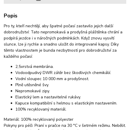
Popis
Pro ty, kteří nechtějí, aby špatné počasí zastavilo jejich další
dobrodružství: Tato nepromokavá a prodyšná pláštěnka chrání a
podpírá jezdce i v náročných podmínkách. Když znovu vysvítí
slunce, lze ji rychle a snadno uložit do integrované kapsy. Díky
těmto vlastnostem je bunda nezbytností pro dobrodružství za
každého počasí:
2,5vrstvá membrána.
Vodoodpudivý DWR zátěr bez škodlivých chemikálií.
Vodní sloupec 10 000 mm a prodyšnost.
Plně utěsněné švy.
Nepromokavé zipy.
Elastický lem a nastavitelné rukávy.
Kapuce kompatibilní s helmou s elastickým nastavením.
100% recyklovaný materiál.
Materiál: 100% recyklovaný polyester
Pokyny pro péči: Praní v pračce na 30 °C v šetrném režimu. Nebělit.