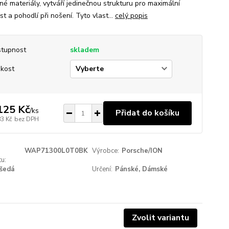
né materiály, vytváří jedinečnou strukturu pro maximální
t a pohodlí při nošení. Tyto vlast...
celý popis
tupnost
skladem
ikost
125 Kč
/
ks
Přidat do košíku
83 Kč
bez DPH
WAP71300L0T0BK
Výrobce:
Porsche/ION
u:
šedá
Určení:
Pánské, Dámské
Zvolit variantu