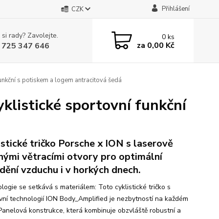
Přihlášení
CZK
 si rady? Zavolejte.
0
ks
za
0,00 Kč
 725 347 646
unkční s potiskem a logem antracitová šedá
klistické sportovní funkční
istické tričko Porsche x ION s laserově
nými větracími otvory pro optimální
dění vzduchu i v horkých dnech.
logie se setkává s materiálem: Toto cyklistické tričko s
ivní technologií ION Body_Amplified je nezbytností na každém
. Panelová konstrukce, která kombinuje obzvláště robustní a