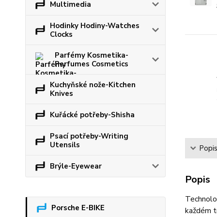
Multimedia
Hodinky Hodiny-Watches
Clocks
Parfémy Kosmetika-
Perfumes Cosmetics
Kuchyňské nože-Kitchen
Knives
Kuřácké potřeby-Shisha
Psací potřeby-Writing
Utensils
Popi
Brýle-Eyewear
Popis
Technolog
Porsche E-BIKE
každém tr