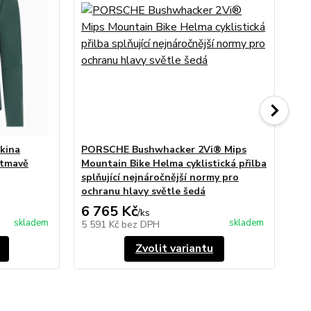
kina
PORSCHE Bushwhacker 2Vi® Mips
PO
 tmavě
Mountain Bike Helma cyklistická přilba
krá
splňující nejnáročnější normy pro
fu
ochranu hlavy světle šedá
še
6 765 Kč
3 
/
ks
skladem
skladem
5 591 Kč
bez DPH
3 
Zvolit variantu