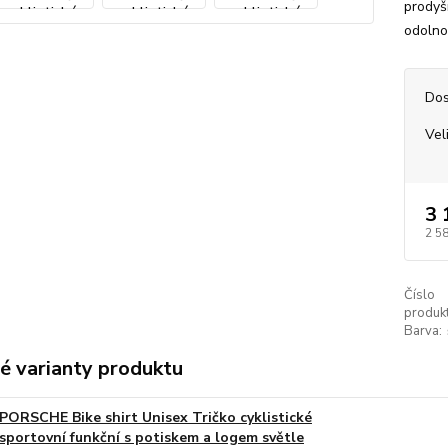
prodyš
odolnos
Dos
Vel
3 
2 5
Číslo
produkt
Barva:
é varianty produktu
PORSCHE Bike shirt Unisex Tričko cyklistické
sportovní funkční s potiskem a logem světle