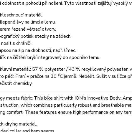
 odolnost a pohodlí při nošení. Tyto vlastnosti zajišťují vysoký 
hleschnoucí materiál.
lepené švy na límci a lemu.
erem řezané větrací otvory.
ografický potisk stezky na zádech.
nosit s chrániči.
apsou na zip na drobnosti, např. límec.
řík na čištění brýlí integrovaný do spodního lemu.
 hlavní materiál: 57 % polyester / 43 % recyklovaný polyester,
o péči: Praní v pračce na 30 °C jemně. Nebělit. Sušit v sušičce př
ečistit chemicky.
y meets fabric: This bike shirt with ION's innovative Body_Ampl
struction, which combines particularly robust and breathable mat
ng comfort. These features ensure high performance on any terra
ck-drying material.
ded collar and hem seams.