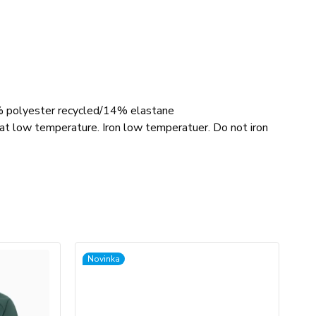
6% polyester recycled/14% elastane
t low temperature. Iron low temperatuer. Do not iron
Novinka
No