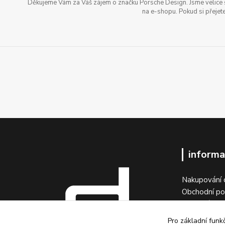
Děkujeme Vám za Váš zájem o značku Porsche Design. Jsme velice šť
na e-shopu. Pokud si přejete
informa
Nakupování 
Obchodní p
Objednávka 
Vrátit zboží
Pro základní funk