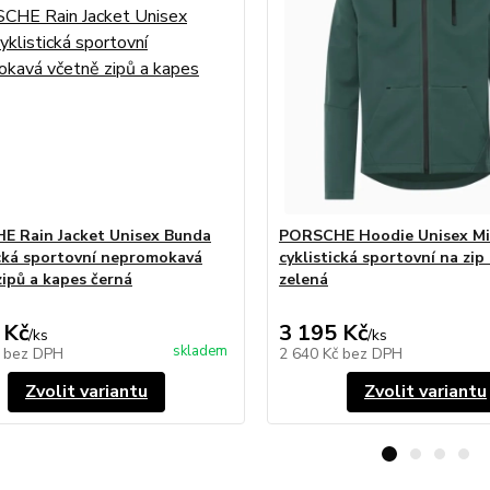
 Rain Jacket Unisex Bunda
PORSCHE Hoodie Unisex Mi
ická sportovní nepromokavá
cyklistická sportovní na zip
zipů a kapes černá
zelená
 Kč
3 195 Kč
/
ks
/
ks
skladem
č
bez DPH
2 640 Kč
bez DPH
Zvolit variantu
Zvolit variantu