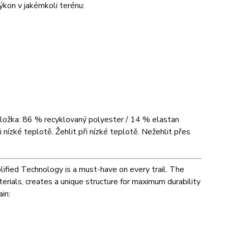
výkon v jakémkoli terénu:
 vložka: 86 % recyklovaný polyester / 14 % elastan
i nízké teplotě. Žehlit při nízké teplotě. Nežehlit přes
ified Technology is a must-have on every trail. The
erials, creates a unique structure for maximum durability
in: