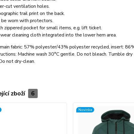
er-cut ventilation holes.
ographic trail print on the back.
 be worn with protectors.
h zippered pocket for small items, e.g. lift ticket.
wear cleaning cloth integrated into the lower hem area.
main fabric: 57% polyester/43% polyester recycled, insert: 8
ructions:
Machine wash 30°C gentle. Do not bleach. Tumble dry a
 Do not dry-clean.
jící zboží
6
Novinka