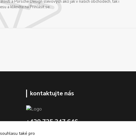
ostí a Porsche Design slevových akcí jak v našich obchodech, tak i
u a klikněte na Přihlásit se.
kontaktujte nás
+420 725 347 646
 souhlasu také pro