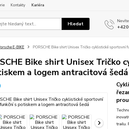
rie
Kontakty
Kariéra
Nevíte
Hledat
+420
orsche E-BIKE
PORSCHE Bike shirt Unisex Tričko cyklistické sportovní f
CHE Bike shirt Unisex Tričko cy
tiskem a logem antracitová šedá
Cykl
řeza
prou
Techno
inovat
trailu