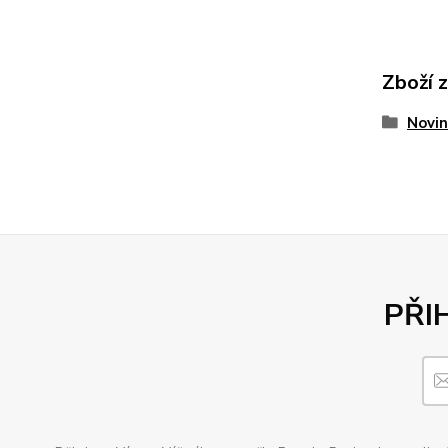
Zboží 
Novi
PŘI