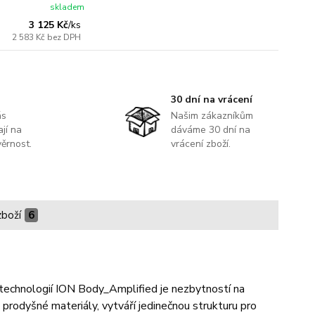
skladem
3 125 Kč
/
ks
2 583 Kč
bez DPH
30 dní na vrácení
ás
Našim zákazníkům
jí na
dáváme 30 dní na
ěrnost.
vrácení zboží.
zboží
6
í technologií ION Body_Amplified je nezbytností na
prodyšné materiály, vytváří jedinečnou strukturu pro