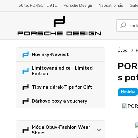
60 let PORSCHE 911
Porsche Design
Napsali o nás
Gale
Úvod
P
Novinky-Newest
PORS
Limitovaná edice - Limited
Edition
s po
Tipy na dárek-Tips for Gift
Novinka
Dárkové boxy a vouchery
Móda Obuv-Fashion Wear
Shoes