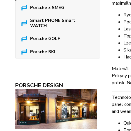
maximální
Porsche x SMEG
Ryc
Smart PHONE Smart
Pod
WATCH
Las
Top
Porsche GOLF
Lze 
S k
Porsche SKI
Had
Materiál:
Pokyny pr
potisk. N
PORSCHE DESIGN
Technolog
panel con
and weari
Qui
Bon