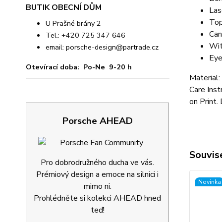
BUTIK OBECNÍ DŮM
Las
Top
U Prašné brány 2
Can
Tel.: +420 725 347 646
Wit
email:
porsche-design@partrade.cz
Eye
Otevírací doba: Po-Ne 9-20 h
Material:
Care Inst
on Print.
Porsche AHEAD
Souvise
Pro dobrodružného ducha ve vás.
Prémiový design a emoce na silnici i
Novinka
mimo ni.
Prohlédněte si kolekci AHEAD hned
teď!