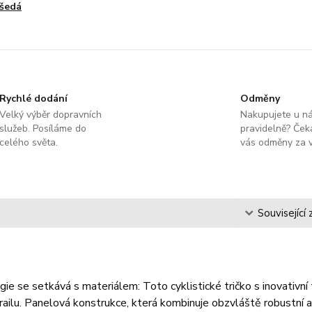
šedá
Rychlé dodání
Odměny
Velký výběr dopravních
Nakupujete u n
služeb. Posíláme do
pravidelně? Čeka
celého světa.
vás odměny za v
s
Související 
ie se setkává s materiálem: Toto cyklistické tričko s inovativn
ailu. Panelová konstrukce, která kombinuje obzvláště robustní a 