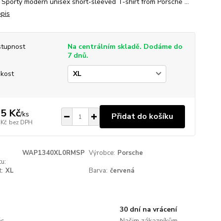
 Sporty modern unisex short-sleeved T-shirt from Porsche ...
opis
tupnost
Na centrálním skladě. Dodáme do
7 dnů.
ikost
5 Kč
/
ks
Přidat do košíku
 Kč
bez DPH
WAP1340XL0RMSP
Výrobce:
Porsche
u:
t:
XL
Barva:
červená
30 dní na vrácení
ás
Našim zákazníkům