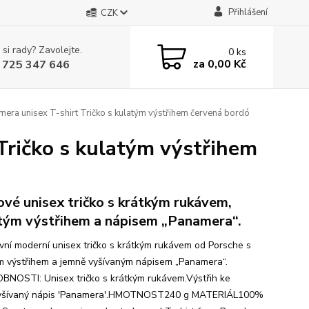
Přihlášení
CZK
 si rady? Zavolejte.
0
ks
za
0,00 Kč
 725 347 646
a unisex T-shirt Tričko s kulatým výstřihem červená bordó
ričko s kulatým výstřihem
ové unisex tričko s krátkým rukávem,
tým výstřihem a nápisem „Panamera“.
vní moderní unisex tričko s krátkým rukávem od Porsche s
m výstřihem a jemně vyšívaným nápisem „Panamera“.
NOSTI: Unisex tričko s krátkým rukávem.Výstřih ke
Vyšívaný nápis 'Panamera'.HMOTNOST240 g MATERIÁL100%