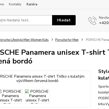
rie
Kontakty
Kariéra
Nevíte
Hledat
+420
orsche Lifestyle Men Women Kids
Porsche for Men
PORSCHE Panamer
CHE Panamera unisex T-shirt T
ená bordó
Styl
kula
Sporto
kulatý
PODROB
krku.