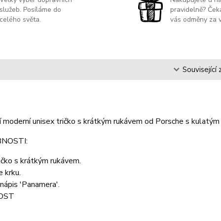
služeb. Posíláme do
pravidelně? Čeka
celého světa.
vás odměny za v
s
Související 
í moderní unisex tričko s krátkým rukávem od Porsche s kulatý
NOSTI:
ičko s krátkým rukávem.
e krku.
nápis 'Panamera'.
OST