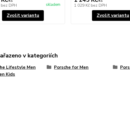
/
ks
/
ks
skladem
č
bez DPH
1 029 Kč
bez DPH
Zvolit variantu
Zvolit variantu
zařazeno v kategoriích
he Lifestyle Men
Porsche for Men
Por
n Kids