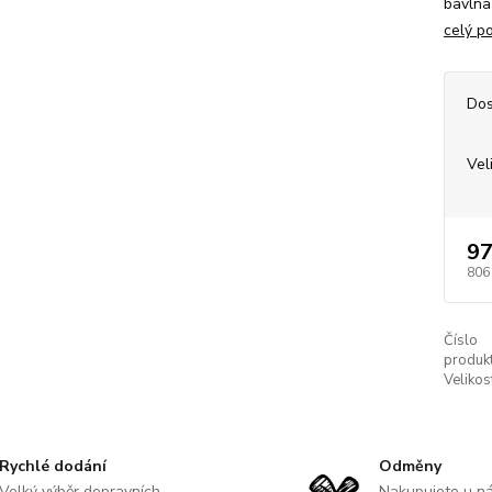
bavlna
celý p
Dos
Vel
97
806
Číslo
produkt
Velikos
Rychlé dodání
Odměny
Velký výběr dopravních
Nakupujete u n