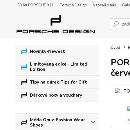
60 let PORSCHE 911
Porsche Design
Napsali o nás
Gale
Úvod
P
Novinky-Newest
PORS
Limitovaná edice - Limited
Edition
červ
Tipy na dárek-Tips for Gift
Dárkové boxy a vouchery
Móda Obuv-Fashion Wear
Shoes