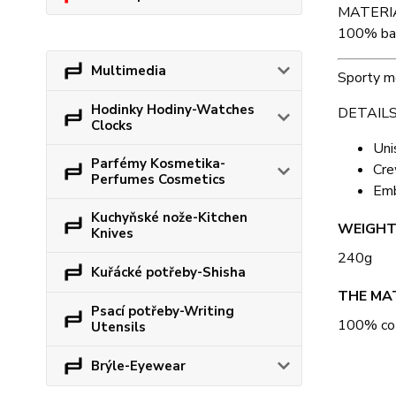
MATERI
100% ba
Multimedia
Sporty mo
Hodinky Hodiny-Watches
DETAILS
Clocks
Uni
Parfémy Kosmetika-
Cre
Perfumes Cosmetics
Emb
Kuchyňské nože-Kitchen
WEIGH
Knives
240g
Kuřácké potřeby-Shisha
THE MA
Psací potřeby-Writing
100% co
Utensils
Brýle-Eyewear