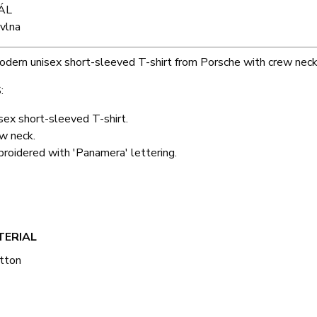
ÁL
vlna
dern unisex short-sleeved T-shirt from Porsche with crew neck 
:
sex short-sleeved T-shirt.
w neck.
roidered with 'Panamera' lettering.
T
TERIAL
tton