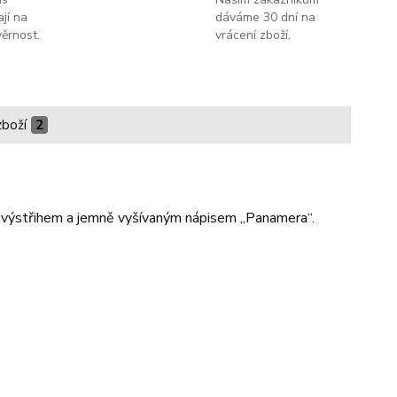
jí na
dáváme 30 dní na
ěrnost.
vrácení zboží.
zboží
2
m výstřihem a jemně vyšívaným nápisem „Panamera“.