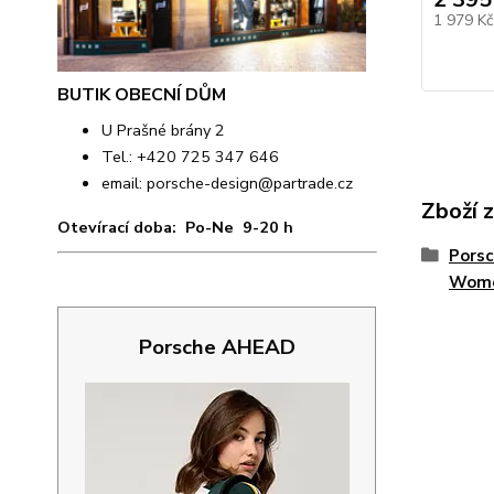
1 979 K
BUTIK OBECNÍ DŮM
U Prašné brány 2
Tel.: +420 725 347 646
email:
porsche-design@partrade.cz
Zboží 
Otevírací doba: Po-Ne 9-20 h
Porsc
Wome
Porsche AHEAD