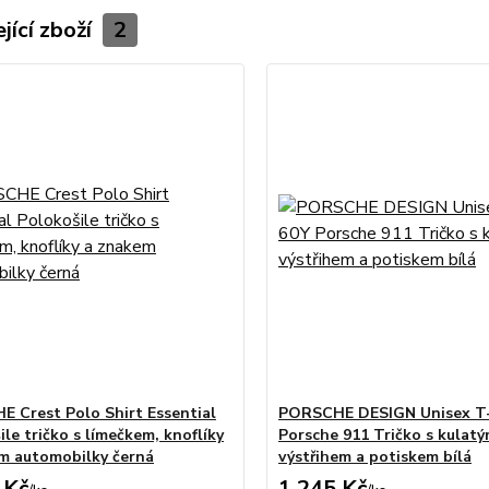
jící zboží
2
 Crest Polo Shirt Essential
PORSCHE DESIGN Unisex T-
le tričko s límečkem, knoflíky
Porsche 911 Tričko s kulat
m automobilky černá
výstřihem a potiskem bílá
 Kč
1 245 Kč