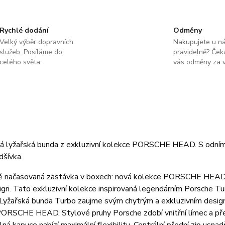
Rychlé dodání
Odměny
Velký výběr dopravních
Nakupujete u n
služeb. Posíláme do
pravidelně? Čeka
celého světa.
vás odměny za v
á lyžařská bunda z exkluzivní kolekce PORSCHE HEAD. S odním
dšívka.
ě načasovaná zastávka v boxech: nová kolekce PORSCHE HEAD př
ign. Tato exkluzivní kolekce inspirovaná legendárním Porsche Tur
Lyžařská bunda Turbo zaujme svým chytrým a exkluzivním designe
PORSCHE HEAD. Stylové pruhy Porsche zdobí vnitřní límec a pře