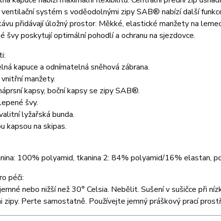
lná kapuce nabízí maximální flexibilitu. Centrální přední zip usna
í ventilační systém s voděodolnými zipy SAB® nabízí další funkce
ávu přidávají úložný prostor. Měkké, elastické manžety na leme
 švy poskytují optimální pohodlí a ochranu na sjezdovce.
i:
lná kapuce a odnímatelná sněhová zábrana.
 vnitřní manžety.
náprsní kapsy, boční kapsy se zipy SAB®.
lepené švy.
alitní lyžařská bunda.
u kapsou na skipas.
kanina: 100% polyamid, tkanina 2: 84% polyamid/16% elastan, 
o péči:
jemné nebo nižší než 30° Celsia. Nebělit. Sušení v sušičce při ní
 zipy. Perte samostatně. Používejte jemný práškový prací prost