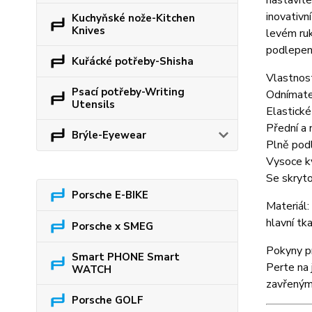
nastavite
inovativn
Kuchyňské nože-Kitchen
Knives
levém ruk
podlepené
Kuřácké potřeby-Shisha
Vlastnost
Psací potřeby-Writing
Odnímate
Utensils
Elastické
Přední a 
Brýle-Eyewear
Plně pod
Vysoce kv
Se skryto
Porsche E-BIKE
Materiál:
hlavní t
Porsche x SMEG
Pokyny pr
Smart PHONE Smart
Perte na 
WATCH
zavřenými
Porsche GOLF