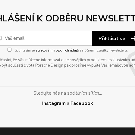
HLÁŠENÍ K ODBĚRU NEWSLET
Přihlásit se
Souhlasím se
zpracováním osobních údajů
za účelem rozesílky newsletteru.
astni, že Vás můžeme informovat o nejnovějších produktech, exklusivních udál
 být součástí života Porsche Design pak prosíme vyplňte Vaši emailovou adres
Sledujte nás na sociálních sítích...
Instagram
a
Facebook