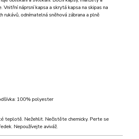
dňuje oblékání a svlékání. Boční kapsy, manžety a
. Vnitřní náprsní kapsa a skrytá kapsa na skipas na
ch rukávů, odnímatelná sněhová zábrana a plně
podšívka: 100% polyester
zké teplotě. Nežehlit. Nečistěte chemicky. Perte se
ředek. Nepoužívejte aviváž.