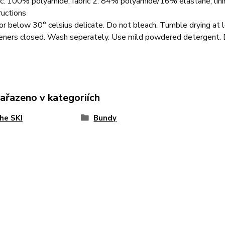
ric: 100% polyamide, fabric 2: 84% polyamide/16% elastane, lin
ructions
r below 30° celsius delicate. Do not bleach. Tumble drying at 
teners closed. Wash seperately. Use mild powdered detergent. 
zařazeno v kategoriích
he SKI
Bundy