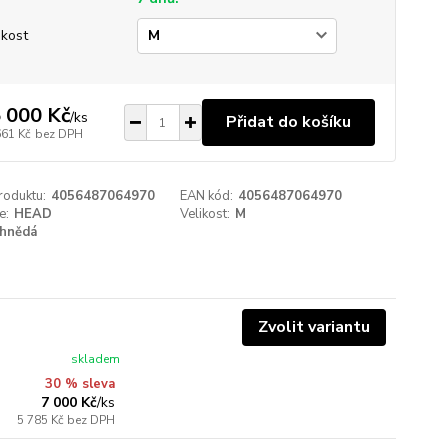
ikost
 000 Kč
/
ks
Přidat do košíku
661 Kč
bez DPH
roduktu:
4056487064970
EAN kód:
4056487064970
e:
HEAD
Velikost:
M
hnědá
Zvolit variantu
skladem
30 % sleva
7 000 Kč
/
ks
5 785 Kč
bez DPH