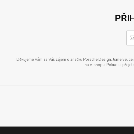
PŘI
Děkujeme Vám za Váš zájem o značku Porsche Design. Jsme velice šť
na e-shopu. Pokud si přejete