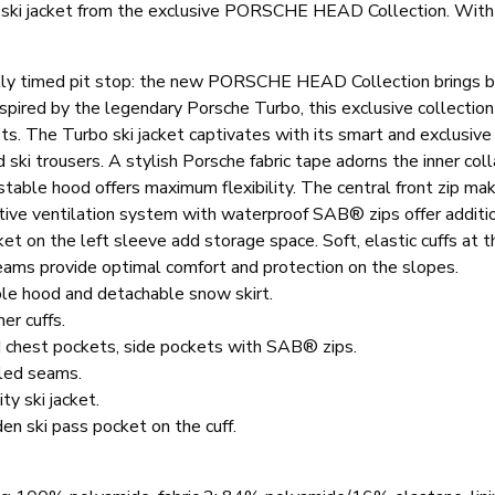
 ski jacket from the exclusive PORSCHE HEAD Collection. With
ly timed pit stop: the new PORSCHE HEAD Collection brings both
nspired by the legendary Porsche Turbo, this exclusive collection
ts. The Turbo ski jacket captivates with its smart and exclus
d ski trousers. A stylish Porsche fabric tape adorns the inner col
ustable hood offers maximum flexibility. The central front zip mak
tive ventilation system with waterproof SAB® zips offer addition
et on the left sleeve add storage space. Soft, elastic cuffs at 
ams provide optimal comfort and protection on the slopes.
le hood and detachable snow skirt.
ner cuffs.
d chest pockets, side pockets with SAB® zips.
aled seams.
ty ski jacket.
en ski pass pocket on the cuff.