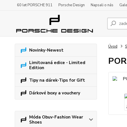
60 let PORSCHE 911
Porsche Design
Napsali o nás
Gale
Úvod
S
Novinky-Newest
PORS
Limitovaná edice - Limited
Edition
Tipy na dárek-Tips for Gift
Dárkové boxy a vouchery
Móda Obuv-Fashion Wear
Shoes