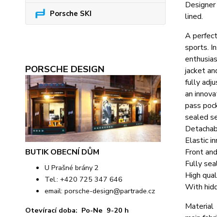
Designer
Porsche SKI
lined.
A perfect
sports. I
enthusias
PORSCHE DESIGN
jacket an
fully adj
an innova
pass pock
sealed se
Detachab
Elastic in
BUTIK OBECNÍ DŮM
Front an
Fully se
U Prašné brány 2
High quali
Tel.: +420 725 347 646
With hidd
email:
porsche-design@partrade.cz
Material
Otevírací doba: Po-Ne 9-20 h