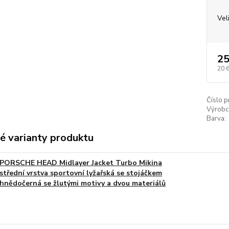
Vel
25
20 
Číslo p
Výrobc
Barva:
é varianty produktu
PORSCHE HEAD Midlayer Jacket Turbo Mikina
střední vrstva sportovní lyžařská se stojáčkem
hnědočerná se žlutými motivy a dvou materiálů