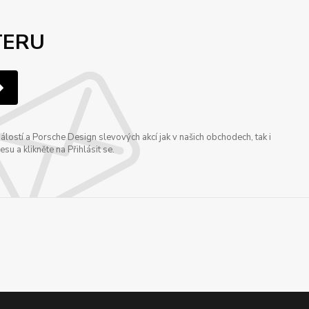
TERU
ostí a Porsche Design slevových akcí jak v našich obchodech, tak i
u a klikněte na Přihlásit se.