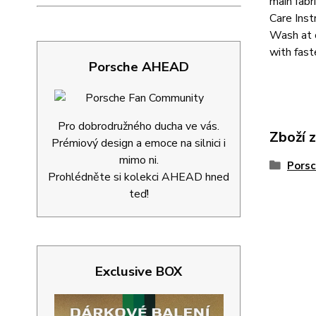
main fab
Care Inst
Wash at o
with fas
Porsche AHEAD
Pro dobrodružného ducha ve vás.
Zboží 
Prémiový design a emoce na silnici i
mimo ni.
Porsc
Prohlédněte si kolekci AHEAD hned
teď!
Exclusive BOX