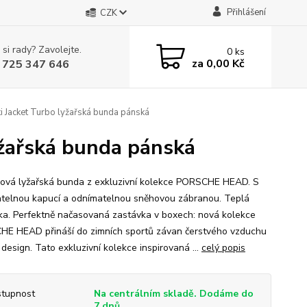
Přihlášení
CZK
 si rady? Zavolejte.
0
ks
za
0,00 Kč
 725 347 646
acket Turbo lyžařská bunda pánská
žařská bunda pánská
ová lyžařská bunda z exkluzivní kolekce PORSCHE HEAD. S
telnou kapucí a odnímatelnou sněhovou zábranou. Teplá
ka. Perfektně načasovaná zastávka v boxech: nová kolekce
E HEAD přináší do zimních sportů závan čerstvého vzduchu
 design. Tato exkluzivní kolekce inspirovaná ...
celý popis
tupnost
Na centrálním skladě. Dodáme do
7 dnů.