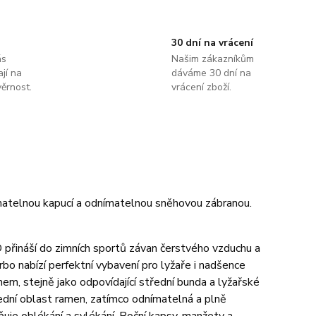
30 dní na vrácení
ás
Našim zákazníkům
jí na
dáváme 30 dní na
ěrnost.
vrácení zboží.
atelnou kapucí a odnímatelnou sněhovou zábranou.
ináší do zimních sportů závan čerstvého vzduchu a
bo nabízí perfektní vybavení pro lyžaře i nadšence
m, stejně jako odpovídající střední bunda a lyžařské
dní oblast ramen, zatímco odnímatelná a plně