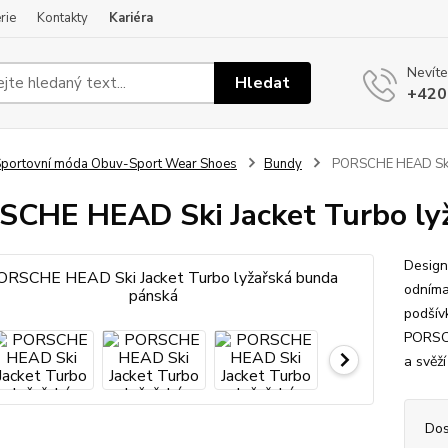
rie
Kontakty
Kariéra
Nevíte
Hledat
+420
portovní móda Obuv-Sport Wear Shoes
Bundy
PORSCHE HEAD Ski J
CHE HEAD Ski Jacket Turbo ly
Design
odníma
podšív
PORSCH
a svěží
Dos