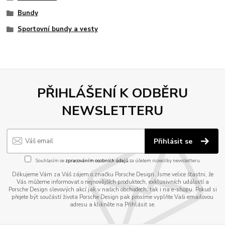
Bundy
Sportovní bundy a vesty
PŘIHLÁŠENÍ K ODBĚRU
NEWSLETTERU
Přihlásit se
Souhlasím se
zpracováním osobních údajů
za účelem rozesílky newsletteru.
Děkujeme Vám za Váš zájem o značku Porsche Design. Jsme velice šťastni, že
Vás můžeme informovat o nejnovějších produktech, exklusivních událostí a
Porsche Design slevových akcí jak v našich obchodech, tak i na e-shopu. Pokud si
přejete být součástí života Porsche Design pak prosíme vyplňte Vaši emailovou
adresu a klikněte na Přihlásit se.