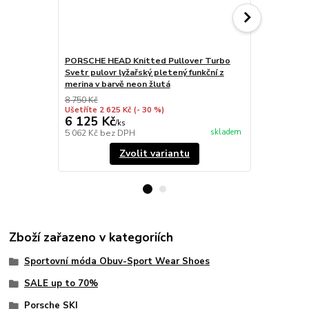
PORSCHE HEAD Knitted Pullover Turbo
PORSCHE HE
Svetr pulovr lyžařský pletený funkční z
Kalhoty lyž
merina v barvě neon žlutá
8 750 Kč
15 595 Kč
Ušetříte 2 625 Kč
(- 30 %)
Ušetříte 3 90
6 125 Kč
11 694 
/
ks
skladem
5 062 Kč
bez DPH
9 664 Kč
bez
Zvolit variantu
Zboží zařazeno v kategoriích
Sportovní móda Obuv-Sport Wear Shoes
SALE up to 70%
Porsche SKI