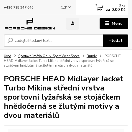
0
ks
CZK
+420 725 347 646
za
0,00 Kč
Menu
Hledat
Úvod
Sportovní móda Obuv-Sport Wear Shoes
Bundy
PORSCHE
HEAD Midlayer Jacket Turbo Mikina střední vrstva sportovní lyžařská se
stojáčkem hnědočerná se žlutými motivy a dvou materiálů
PORSCHE HEAD Midlayer Jacket
Turbo Mikina střední vrstva
sportovní lyžařská se stojáčkem
hnědočerná se žlutými motivy a
dvou materiálů