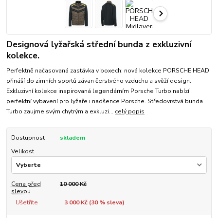
Designová lyžařská střední bunda z exkluzivní
kolekce.
Perfektně načasovaná zastávka v boxech: nová kolekce PORSCHE HEAD
přináší do zimních sportů závan čerstvého vzduchu a svěží design.
Exkluzivní kolekce inspirovaná legendárním Porsche Turbo nabízí
perfektní vybavení pro lyžaře i nadšence Porsche. Středovrstvá bunda
Turbo zaujme svým chytrým a exkluzi...
celý popis
Dostupnost
skladem
Velikost
Cena před
10 000 Kč
slevou
Ušetříte
3 000 Kč (
30
% sleva)