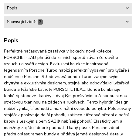
Popis
Související zboží
2
Popis
Perfektně načasovaná zastávka v boxech: nová kolekce
PORSCHE HEAD přináší do zimních sportů závan čerstvého
vzduchu a svěží design. Exkluzivní kolekce inspirovaná
legendárním Porsche Turbo nabízí perfektní vybavení pro lyžaře i
nadšence Porsche. Středovrstvá bunda Turbo zaujme svým
chytrým a exkluzivním designem, stejně jako odpovídající lyžařská
bunda a lyžařské kalhoty PORSCHE HEAD. Bunda kombinuje
lehké ripstopové tkaniny s dvojitým prošíváním a česanou silnou
strečovou tkaninou na zádech a rukávech. Tento hybridní design
nabízí vynikající pohodlí a maximální svobodu pohybu. Polstrovaný
stojáček poskytuje další pohodlí, zatímco středové přední a boční
kapsy s lesklým zipem SAB® nabízejí pohodlí. Elastický lem a
manžety zajišťují dobré padnutí. Tkaný pásek Porsche zdobí
přední oblast ramen bundy a přidává jemné designové detaily.