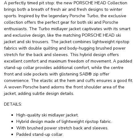
A perfectly timed pit stop: the new PORSCHE HEAD Collection
brings both a breath of fresh air and fresh designs to winter
sports. Inspired by the legendary Porsche Turbo, the exclusive
collection offers the perfect gear for both ski and Porsche
enthusiasts. The Turbo midlayer jacket captivates with its smart
and exclusive design, like the matching PORSCHE HEAD ski
jacket and ski trousers. The jacket combines lightweight ripstop
fabrics with double quilting and body-hugging brushed power
stretch for the back and sleeves. This hybrid design offers
excellent comfort and maximum freedom of movement. A padded
stand-up collar provides additional comfort, while the centre
front and side pockets with glistening SAB® zip offer
convenience. The elastic at the hem and cuffs ensures a good fit.
A woven Porsche band adorns the front shoulder area of the
jacket, adding subtle design details.
DETAILS:
High-quality ski midlayer jacket.
Hybrid design made of lightweight ripstop fabric.
With brushed power stretch back and sleeves.
Padded stand-up collar.