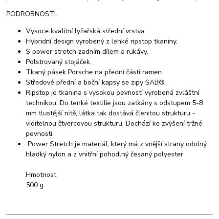
PODROBNOSTI:
Vysoce kvalitní lyžařská střední vrstva.
Hybridní design vyrobený z lehké ripstop tkaniny.
S power stretch zadním dílem a rukávy.
Polstrovaný stojáček.
Tkaný pásek Porsche na přední části ramen.
Středové přední a boční kapsy se zipy SAB®.
Ripstop je tkanina s vysokou pevností vyrobená zvláštní
technikou. Do tenké textilie jsou zatkány s odstupem 5-8
mm tlustější nitě, látka tak dostává členitou strukturu -
viditelnou čtvercovou strukturu. Dochází ke zvýšení tržné
pevnosti.
Power Stretch je materiál, který má z vnější strany odolný
hladký nylon a z vnitřní pohodlný česaný polyester
Hmotnost
500 g