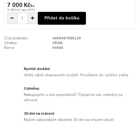
7 000 Kč
/
ks
5 785 Kč
bez DPH
Přidat do košíku
Číslo produktu:
4056487065120
Výrobce:
HEAD
Barva:
hnědá
Rychlé dodání
Velký výběr dopravních služeb. Posíláme do celého světa.
Odměny
Nakupujete u nás pravidelně? Čekají na vás odměny za
věrnost.
30 dní na vrácení
Našim zákazníkům dáváme 30 dní na vrácení zboží.