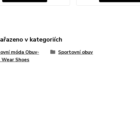
zařazeno v kategoriích
tovní móda Obuv-
Sportovní obuv
t Wear Shoes