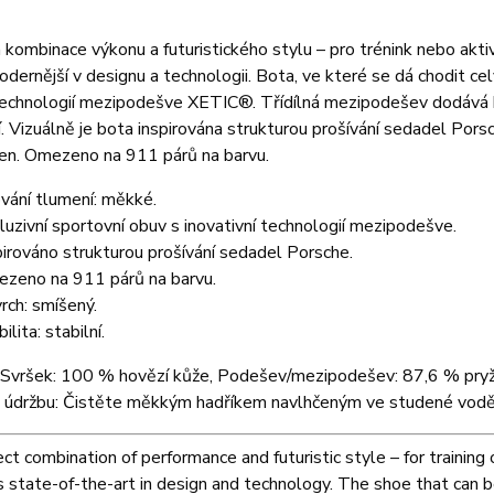
kombinace výkonu a futuristického stylu – pro trénink nebo aktiv
odernější v designu a technologii. Bota, ve které se dá chodit ce
technologií mezipodešve XETIC®. Třídílná mezipodešev dodává bo
. Vizuálně je bota inspirována strukturou prošívání sedadel Porsc
den. Omezeno na 911 párů na barvu.
vání tlumení: měkké.
luzivní sportovní obuv s inovativní technologií mezipodešve.
pirováno strukturou prošívání sedadel Porsche.
zeno na 911 párů na barvu.
rch: smíšený.
ilita: stabilní.
: Svršek: 100 % hovězí kůže, Podešev/mezipodešev: 87,6 % pry
 údržbu: Čistěte měkkým hadříkem navlhčeným ve studené vodě
ct combination of performance and futuristic style – for training 
s state-of-the-art in design and technology. The shoe that can 