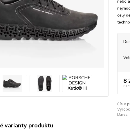
nebo ak
nejmod
celý d
techno
Dos
Vel
8 
6 8
Číslo p
Výrobc
Barva:
é varianty produktu