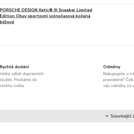
PORSCHE DESIGN Xetic® III Sneaker Limited
Edition Obuv sportovní volnočasová kožená
béžová
Rychlé dodání
Odměny
Velký výběr dopravních
Nakupujete u n
služeb. Posíláme do
pravidelně? Čeka
celého světa.
vás odměny za v
s
Související 