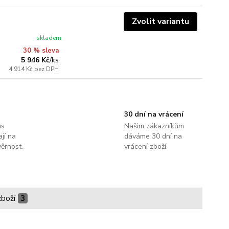
Zvolit variantu
skladem
30 % sleva
5 946 Kč
/
ks
4 914 Kč
bez DPH
30 dní na vrácení
ás
Našim zákazníkům
jí na
dáváme 30 dní na
ěrnost.
vrácení zboží.
zboží
3