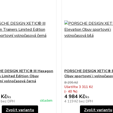
E DESIGN XETIC® III Hexagon
PORSCHE DESIGN XETIC® E
s Limited Edition Obuv
Obuv sportovní i volnočasov
ní volnočasová černá
8 295 Kč
Ušetříte 3 311 Kč
(- 40 %)
 Kč
4 984 Kč
/
ks
/
ks
skladem
č
bez DPH
4 119 Kč
bez DPH
Zvolit variantu
Zvolit variantu