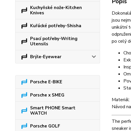
Popis
Kuchyňské nože-Kitchen
Knives
Dokonalá 
jsou nejm
Kuřácké potřeby-Shisha
unikátní 
odpružení
Psací potřeby-Writing
po celý 
Utensils
Cho
Brýle-Eyewear
Exk
Ins
Ome
Pov
Porsche E-BIKE
Stab
Porsche x SMEG
Materiál
Návod na
Smart PHONE Smart
WATCH
The perfe
Porsche GOLF
sneaker i