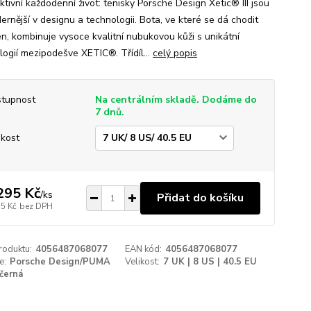
tivní každodenní život: tenisky Porsche Design Xetic® III jsou
ernější v designu a technologii. Bota, ve které se dá chodit
en, kombinuje vysoce kvalitní nubukovou kůži s unikátní
logií mezipodešve XETIC®. Třídíl...
celý popis
tupnost
Na centrálním skladě. Dodáme do
7 dnů.
ikost
295 Kč
/
ks
Přidat do košíku
55 Kč
bez DPH
roduktu:
4056487068077
EAN kód:
4056487068077
e:
Porsche Design/PUMA
Velikost:
7 UK | 8 US | 40.5 EU
černá