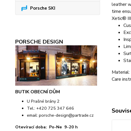
leather w
Porsche SKI
time ensu
Xetic® II
Cus
Exc
Ins
PORSCHE DESIGN
Lim
Sur
Stab
Material
Care inst
BUTIK OBECNÍ DŮM
U Prašné brány 2
Tel.: +420 725 347 646
Souvise
email:
porsche-design@partrade.cz
Otevírací doba: Po-Ne 9-20 h