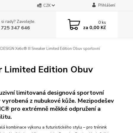
Přihlášení
CZK
 si rady? Zavolejte.
0
ks
za
0,00 Kč
 725 347 646
SIGN Xetic® III Sneaker Limited Edition Obuv sportovní
 Limited Edition Obuv
uzivní limitovaná designová sportovní
 vyrobená z nubukové kůže. Mezipodešev
C® pro extrémně měkké odpružení a
litu.
lá kombinace výkonu a futuristického stylu – pro trénink