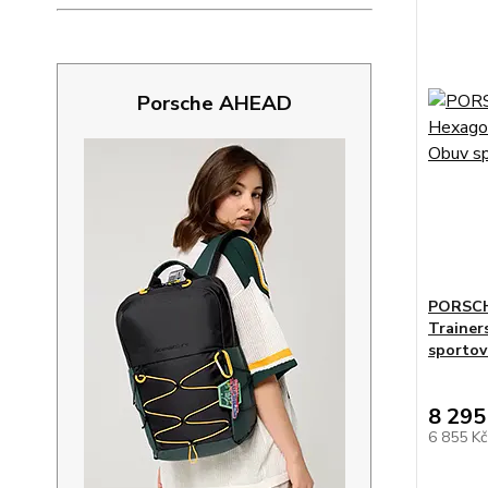
Porsche AHEAD
PORSCH
Trainer
sportov
8 295
6 855 K