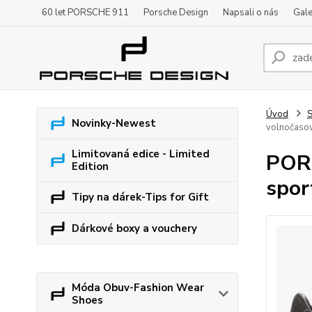
60 let PORSCHE 911
Porsche Design
Napsali o nás
Gale
Úvod
S
Novinky-Newest
volnočasov
Limitovaná edice - Limited
PORS
Edition
spor
Tipy na dárek-Tips for Gift
Dárkové boxy a vouchery
Móda Obuv-Fashion Wear
Shoes