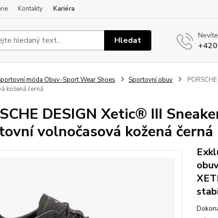
rie
Kontakty
Kariéra
Nevíte
Hledat
+420
portovní móda Obuv-Sport Wear Shoes
Sportovní obuv
PORSCHE DE
á kožená černá
CHE DESIGN Xetic® III Sneaker
tovní volnočasová kožená černá
Exkl
obuv
XETI
stabi
Dokona