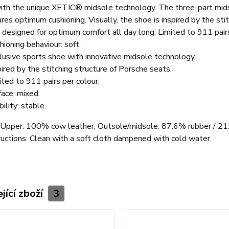
ith the unique XETIC® midsole technology. The three-part mids
res optimum cushioning. Visually, the shoe is inspired by the st
I designed for optimum comfort all day long. Limited to 911 pairs
hioning behaviour: soft.
lusive sports shoe with innovative midsole technology.
pired by the stitching structure of Porsche seats.
ited to 911 pairs per colour.
face: mixed.
ility: stable.
: Upper: 100% cow leather, Outsole/midsole: 87.6% rubber / 21
ructions: Clean with a soft cloth dampened with cold water.
jící zboží
3