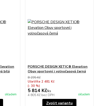
levation
PORSCHE DESIGN XETIC® Elevation
á bílá
Obuv sportovní i volnočasová černá
8 295 Kč
Ušetříte 2 481 Kč
(- 30 %)
5 814 Kč
/
ks
skladem
skladem
4 805 Kč
bez DPH
Zvolit variantu