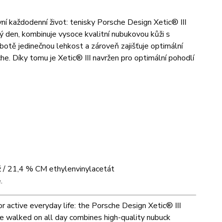
ní každodenní život: tenisky Porsche Design Xetic® III
lý den, kombinuje vysoce kvalitní nubukovou kůži s
tě jedinečnou lehkost a zároveň zajišťuje optimální
he. Díky tomu je Xetic® III navržen pro optimální pohodlí
ž / 21,4 % CM ethylenvinylacetát
.
or active everyday life: the Porsche Design Xetic® III
be walked on all day combines high-quality nubuck