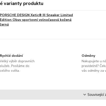
é varianty produktu
PORSCHE DESIGN Xetic® III Sneaker Limited
Edition Obuv sportovní volnočasová kožená
černá
Rychlé dodání
Odměny
Velký výběr dopravních
Nakupujete u n
služeb. Posíláme do
pravidelně? Čeka
celého světa.
vás odměny za v
s
Související 