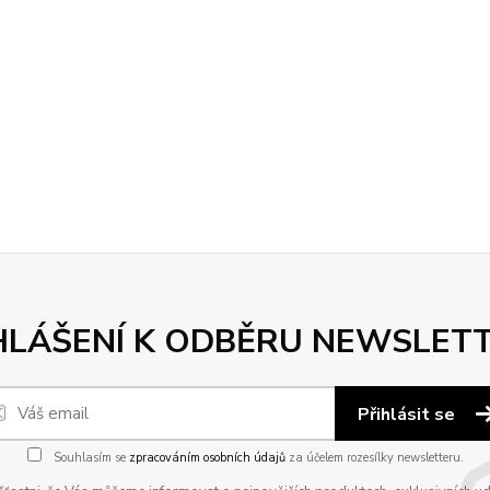
HLÁŠENÍ K ODBĚRU NEWSLET
Přihlásit se
Souhlasím se
zpracováním osobních údajů
za účelem rozesílky newsletteru.