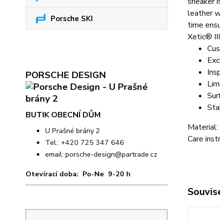
sneaker i
leather w
Porsche SKI
time ensu
Xetic® II
Cus
Exc
Ins
PORSCHE DESIGN
Lim
Sur
Stab
BUTIK OBECNÍ DŮM
Material
U Prašné brány 2
Care inst
Tel.: +420 725 347 646
email:
porsche-design@partrade.cz
Otevírací doba: Po-Ne 9-20 h
Souvise