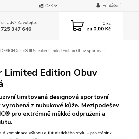
Přihlášení
CZK
 si rady? Zavolejte.
0
ks
za
0,00 Kč
 725 347 646
SIGN Xetic® III Sneaker Limited Edition Obuv sportovní
 Limited Edition Obuv
á
uzivní limitovaná designová sportovní
 vyrobená z nubukové kůže. Mezipodešev
C® pro extrémně měkké odpružení a
litu.
lá kombinace výkonu a futuristického stylu – pro trénink