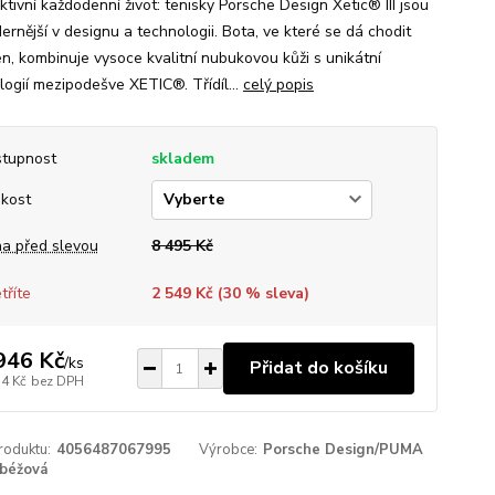
tivní každodenní život: tenisky Porsche Design Xetic® III jsou
ernější v designu a technologii. Bota, ve které se dá chodit
en, kombinuje vysoce kvalitní nubukovou kůži s unikátní
logií mezipodešve XETIC®. Třídíl...
celý popis
tupnost
skladem
ikost
a před slevou
8 495 Kč
tříte
2 549 Kč (
30
% sleva)
946 Kč
/
ks
Přidat do košíku
14 Kč
bez DPH
roduktu:
4056487067995
Výrobce:
Porsche Design/PUMA
béžová