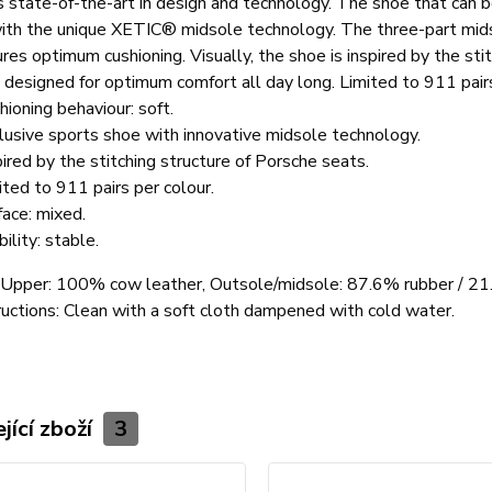
s state-of-the-art in design and technology. The shoe that can 
ith the unique XETIC® midsole technology. The three-part mids
res optimum cushioning. Visually, the shoe is inspired by the st
I designed for optimum comfort all day long. Limited to 911 pairs
hioning behaviour: soft.
lusive sports shoe with innovative midsole technology.
pired by the stitching structure of Porsche seats.
ited to 911 pairs per colour.
face: mixed.
ility: stable.
: Upper: 100% cow leather, Outsole/midsole: 87.6% rubber / 21
ructions: Clean with a soft cloth dampened with cold water.
jící zboží
3