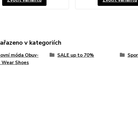
Zvolit variantu
Zvolit variantu
zařazeno v kategoriích
tovní móda Obuv-
SALE up to 70%
Spor
t Wear Shoes