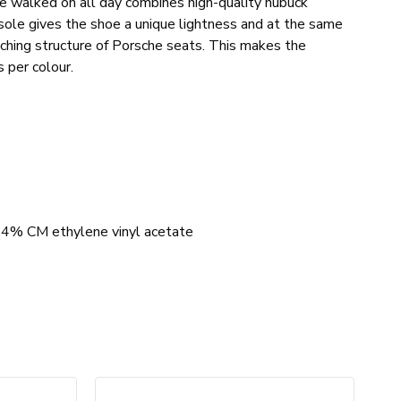
be walked on all day combines high-quality nubuck
ole gives the shoe a unique lightness and at the same
itching structure of Porsche seats. This makes the
 per colour.
.4% CM ethylene vinyl acetate