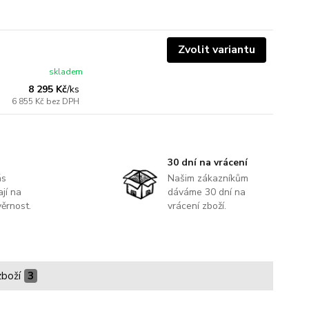
Zvolit variantu
skladem
8 295 Kč
/
ks
6 855 Kč
bez DPH
30 dní na vrácení
ás
Našim zákazníkům
jí na
dáváme 30 dní na
ěrnost.
vrácení zboží.
zboží
3