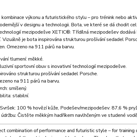
kombinace výkonu a futuristického stylu – pro trénink nebo aktiv
odernější v designu a technologii. Bota, ve které se dá chodit ce
technologií mezipodešve XETIC®. Třídílná mezipodešev dodává bo
. Vizuálně je bota inspirována strukturou prošívání sedadel Porsc
den. Omezeno na 911 párů na barvu.
vání tlumení: měkké.
luzivní sportovní obuv s inovativní technologií mezipodešve.
pirováno strukturou prošívání sedadel Porsche.
zeno na 911 párů na barvu.
rch: smíšený.
ilita: stabilní.
: Svršek: 100 % hovězí kůže, Podešev/mezipodešev: 87,6 % pry
 údržbu: Čistěte měkkým hadříkem navlhčeným ve studené vodě
ct combination of performance and futuristic style – for training 