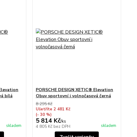
levation
PORSCHE DESIGN XETIC® Elevation
á bílá
Obuv sportovní i volnočasová černá
8 295 Kč
Ušetříte 2 481 Kč
(- 30 %)
5 814 Kč
/
ks
skladem
skladem
4 805 Kč
bez DPH