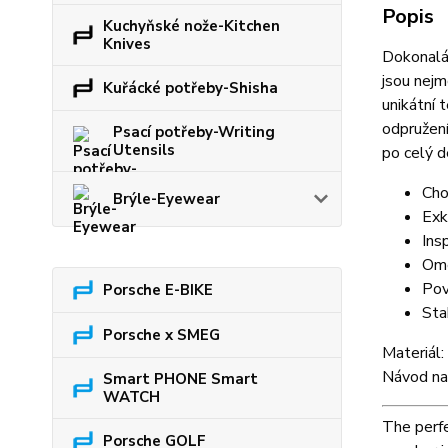
Popis
Kuchyňské nože-Kitchen
Knives
Dokonalá 
jsou nejm
Kuřácké potřeby-Shisha
unikátní 
odpružení
Psací potřeby-Writing
Utensils
po celý 
Cho
Brýle-Eyewear
Exk
Ins
Ome
Pov
Porsche E-BIKE
Stab
Porsche x SMEG
Materiál
Návod na
Smart PHONE Smart
WATCH
The perfe
Porsche GOLF