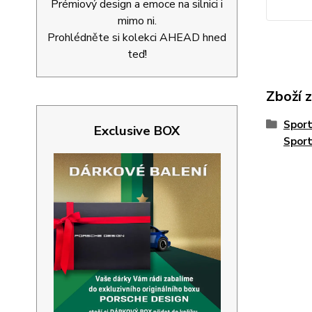
Prémiový design a emoce na silnici i
mimo ni.
Prohlédněte si kolekci AHEAD hned
teď!
Zboží 
Spor
Exclusive BOX
Spor