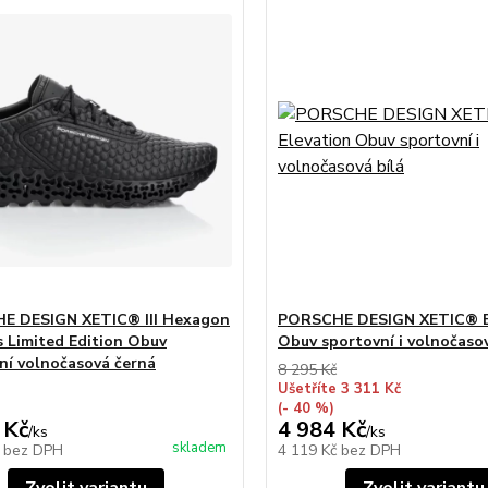
E DESIGN XETIC® III Hexagon
PORSCHE DESIGN XETIC® E
s Limited Edition Obuv
Obuv sportovní i volnočasov
ní volnočasová černá
8 295 Kč
Ušetříte 3 311 Kč
(- 40 %)
 Kč
4 984 Kč
/
ks
/
ks
skladem
č
bez DPH
4 119 Kč
bez DPH