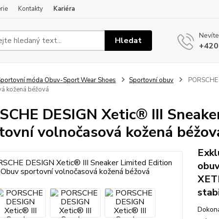
rie
Kontakty
Kariéra
Nevíte
Hledat
+420
portovní móda Obuv-Sport Wear Shoes
Sportovní obuv
PORSCHE DE
vá kožená béžová
CHE DESIGN Xetic® III Sneaker
tovní volnočasová kožená béžov
Exkl
obuv
XETI
stabi
Dokona