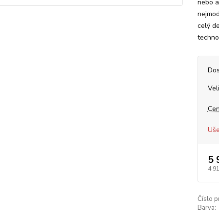
nebo ak
nejmod
celý d
techno
Dos
Vel
Cen
Uše
5 
4 9
Číslo p
Barva: