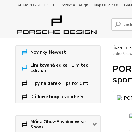
60 let PORSCHE 911
Porsche Design
Napsali o nás
Gale
Úvod
S
Novinky-Newest
volnočaso
Limitovaná edice - Limited
PORS
Edition
spor
Tipy na dárek-Tips for Gift
Dárkové boxy a vouchery
Móda Obuv-Fashion Wear
Shoes