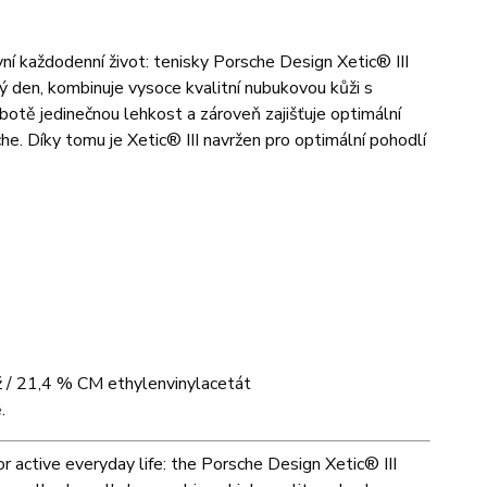
ní každodenní život: tenisky Porsche Design Xetic® III
lý den, kombinuje vysoce kvalitní nubukovou kůži s
tě jedinečnou lehkost a zároveň zajišťuje optimální
he. Díky tomu je Xetic® III navržen pro optimální pohodlí
ž / 21,4 % CM ethylenvinylacetát
.
or active everyday life: the Porsche Design Xetic® III