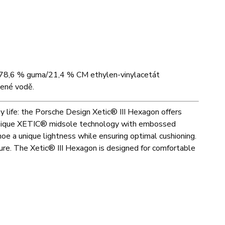
: 78,6 % guma/21,4 % CM ethylen-vinylacetát
dené vodě.
ay life: the Porsche Design Xetic® III Hexagon offers
 unique XETIC® midsole technology with embossed
hoe a unique lightness while ensuring optimal cushioning.
ture. The Xetic® III Hexagon is designed for comfortable