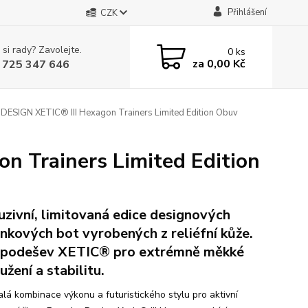
Přihlášení
CZK
 si rady? Zavolejte.
0
ks
za
0,00 Kč
 725 347 646
SIGN XETIC® III Hexagon Trainers Limited Edition Obuv
 Trainers Limited Edition
uzivní, limitovaná edice designových
inkových bot vyrobených z reliéfní kůže.
podešev XETIC® pro extrémně měkké
užení a stabilitu.
lá kombinace výkonu a futuristického stylu pro aktivní