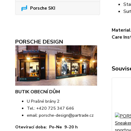
Stab
Porsche SKI
Surf
Material
Care Ins
PORSCHE DESIGN
Souvise
BUTIK OBECNÍ DŮM
U Prašné brány 2
Tel.: +420 725 347 646
email:
porsche-design@partrade.cz
Otevírací doba: Po-Ne 9-20 h