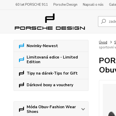
60 let PORSCHE 911
Porsche Design
Napsali o nás
Gale
Úvod
S
Novinky-Newest
sportovní 
Limitovaná edice - Limited
PORS
Edition
Obuv
Tipy na dárek-Tips for Gift
Dárkové boxy a vouchery
Móda Obuv-Fashion Wear
Shoes