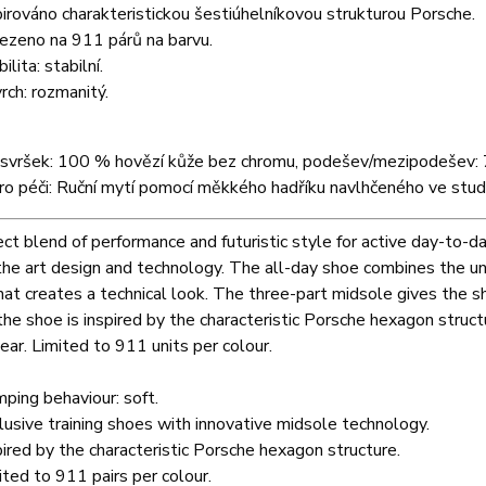
pirováno charakteristickou šestiúhelníkovou strukturou Porsche.
zeno na 911 párů na barvu.
ilita: stabilní.
rch: rozmanitý.
: svršek: 100 % hovězí kůže bez chromu, podešev/mezipodešev
ro péči: Ruční mytí pomocí měkkého hadříku navlhčeného ve stu
ct blend of performance and futuristic style for active day-to-d
 the art design and technology. The all-day shoe combines the
hat creates a technical look. The three-part midsole gives the s
 the shoe is inspired by the characteristic Porsche hexagon struc
ear. Limited to 911 units per colour.
ping behaviour: soft.
lusive training shoes with innovative midsole technology.
pired by the characteristic Porsche hexagon structure.
ited to 911 pairs per colour.