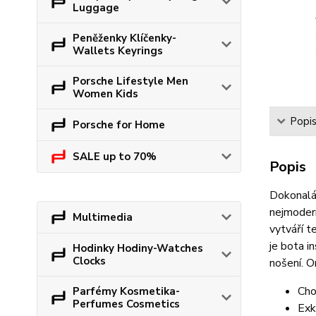
Luggage
Peněženky Klíčenky-
Wallets Keyrings
Porsche Lifestyle Men
Women Kids
Popi
Porsche for Home
SALE up to 70%
Popis
Dokonalá 
nejmodern
Multimedia
vytváří t
je bota i
Hodinky Hodiny-Watches
Clocks
nošení. 
Cho
Parfémy Kosmetika-
Perfumes Cosmetics
Exk