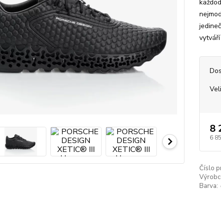
každod
nejmod
jedine
vytvář
Dos
Vel
8 
6 8
Číslo p
Výrobc
Barva: