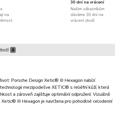
30 dní na vrácení
ás
Našim zákazníkům
jí na
dáváme 30 dní na
ěrnost.
vrácení zboží.
zboží
4
život: Porsche Design Xetic® III Hexagon nabízí
technologii mezipodešve XETIC® s reliéfní kůží, která
kost a zároveň zajišťuje optimální odpružení. Vizuálně
. Xetic® III Hexagon je navržena pro pohodlné celodenní