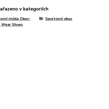
zařazeno v kategoriích
tovní móda Obuv-
Sportovní obuv
t Wear Shoes