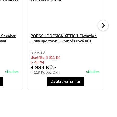
 Sneaker
PORSCHE DESIGN XETIC® Elevation
PO
ovní
Obuv sportovní i volnočasová bílá
Ob
8 295 Kč
8 2
Ušetříte 3 311 Kč
Uše
(- 40 %)
(- 
4 984 Kč
5 
/
ks
skladem
skladem
4 119 Kč
bez DPH
4 
Zvolit variantu