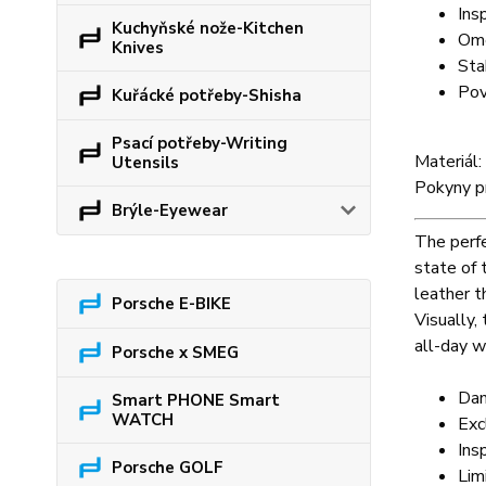
Ins
Kuchyňské nože-Kitchen
Ome
Knives
Stab
Pov
Kuřácké potřeby-Shisha
Psací potřeby-Writing
Materiál
Utensils
Pokyny p
Brýle-Eyewear
The perfe
state of
leather t
Porsche E-BIKE
Visually,
all-day w
Porsche x SMEG
Dam
Smart PHONE Smart
WATCH
Exc
Ins
Porsche GOLF
Lim