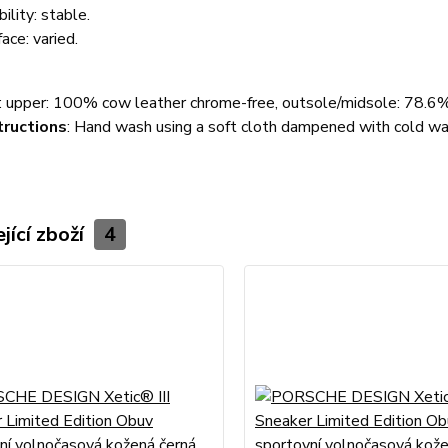
ility: stable.
ace: varied.
: upper: 100% cow leather chrome-free, outsole/midsole: 78.
tructions
: Hand wash using a soft cloth dampened with cold wa
jící zboží
4