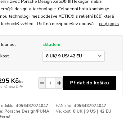
enní život: Porsche Design Xetic® III Hexagon nabízí
ernější design a technologie. Celodenní bota kombinuje
čnou technologii mezipodešve XETIC® s reliéfní kůží, která
í technický vzhled. Třídílná mezipodešev dodává ...
celý popis
tupnost
skladem
ikost
295 Kč
/
ks
Přidat do košíku
55 Kč
bez DPH
roduktu:
4056487074047
EAN kód:
4056487074047
e:
Porsche Design/PUMA
Velikost:
8 UK | 9 US | 42 EU
černá