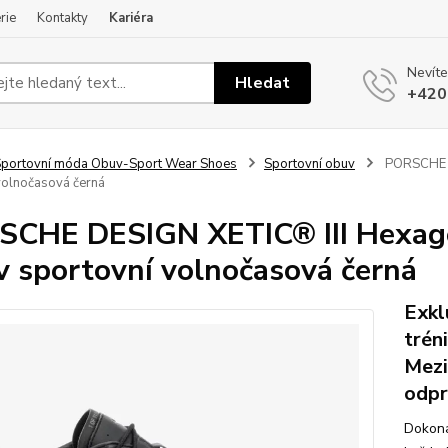
rie
Kontakty
Kariéra
Nevíte
Hledat
+420
portovní móda Obuv-Sport Wear Shoes
Sportovní obuv
PORSCHE DE
volnočasová černá
CHE DESIGN XETIC® III Hexagon
 sportovní volnočasová černá
Exkl
trén
Mezi
odpr
Dokona