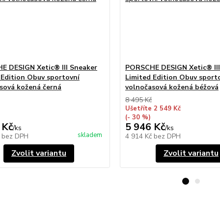
 DESIGN Xetic® III Sneaker
PORSCHE DESIGN Xetic® III
 Edition Obuv sportovní
Limited Edition Obuv sport
sová kožená černá
volnočasová kožená béžová
8 495 Kč
Ušetříte 2 549 Kč
(- 30 %)
 Kč
5 946 Kč
/
ks
/
ks
skladem
č
bez DPH
4 914 Kč
bez DPH
Zvolit variantu
Zvolit variantu