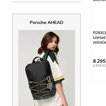
Porsche AHEAD
PORSCHE
Limited
volnoča
8 295
6 855 K