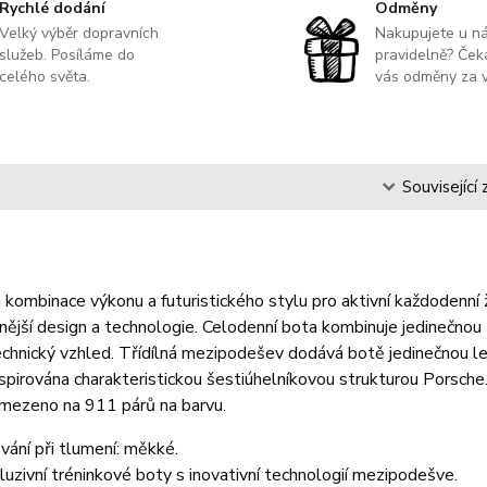
Rychlé dodání
Odměny
Velký výběr dopravních
Nakupujete u n
služeb. Posíláme do
pravidelně? Čeka
celého světa.
vás odměny za v
s
Související 
kombinace výkonu a futuristického stylu pro aktivní každodenní 
ější design a technologie. Celodenní bota kombinuje jedinečnou 
echnický vzhled. Třídílná mezipodešev dodává botě jedinečnou leh
nspirována charakteristickou šestiúhelníkovou strukturou Porsche
Omezeno na 911 párů na barvu.
vání při tlumení: měkké.
luzivní tréninkové boty s inovativní technologií mezipodešve.