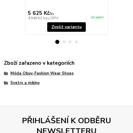
modrá
5 625 Kč
5 625 Kč
/
ks
skladem
4 649 Kč
bez DPH
4 649 Kč
bez
Zvolit variantu
Zboží zařazeno v kategoriích
Móda Obuv-Fashion Wear Shoes
Svetry a mikiny
PŘIHLÁŠENÍ K ODBĚRU
NEWSLETTERU