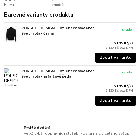
Velikost:
L
Barva:
modrá
Barevné varianty produktu
PORSCHE DESIGN Turtleneck sweater
skladem
Svetr rolák černá
6 195 Kč
/
ks
5 120 Kč
bez DPH
Zvolit variantu
PORSCHE DESIGN Turtleneck sweater
skladem
Svetr rolák asfaltově šedá
6 195 Kč
/
ks
5 120 Kč
bez DPH
Zvolit variantu
Rychlé dodání
Velký výběr dopravních služeb. Posíláme do celého světa.