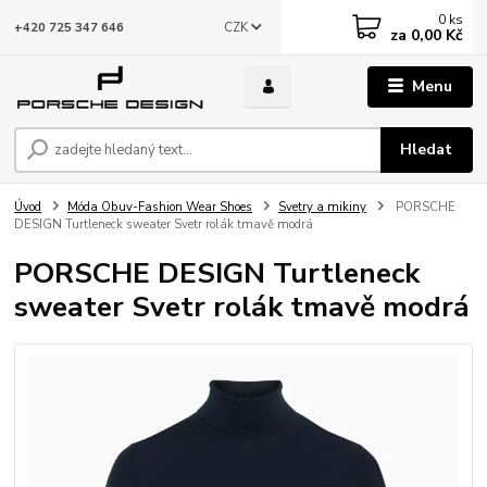
0
ks
CZK
+420 725 347 646
za
0,00 Kč
Menu
Hledat
Úvod
Móda Obuv-Fashion Wear Shoes
Svetry a mikiny
PORSCHE
DESIGN Turtleneck sweater Svetr rolák tmavě modrá
PORSCHE DESIGN Turtleneck
sweater Svetr rolák tmavě modrá