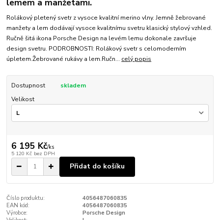
lemem a manžetami.
Rolákový pletený svetr z vysoce kvalitní merino vlny. Jemně žebrované
manžety a lem dodávají vysoce kvalitnímu svetru klasický stylový vzhled.
Ručně šitá ikona Porsche Design na levém lemu dokonale završuje
design svetru. PODROBNOSTI: Rolákový svetr s celomoderním
úpletem.Žebrované rukávy a lem.Ručn...
celý popis
Dostupnost
skladem
Velikost
6 195 Kč
/
ks
5 120 Kč
bez DPH
Přidat do košíku
Číslo produktu:
4056487060835
EAN kód:
4056487060835
Výrobce:
Porsche Design