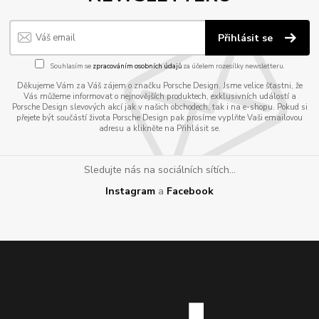
Přihlásit se
Souhlasím se
zpracováním osobních údajů
za účelem rozesílky newsletteru.
Děkujeme Vám za Váš zájem o značku Porsche Design. Jsme velice šťastni, že
Vás můžeme informovat o nejnovějších produktech, exklusivních událostí a
Porsche Design slevových akcí jak v našich obchodech, tak i na e-shopu. Pokud si
přejete být součástí života Porsche Design pak prosíme vyplňte Vaši emailovou
adresu a klikněte na Přihlásit se.
Sledujte nás na sociálních sítích...
Instagram
a
Facebook