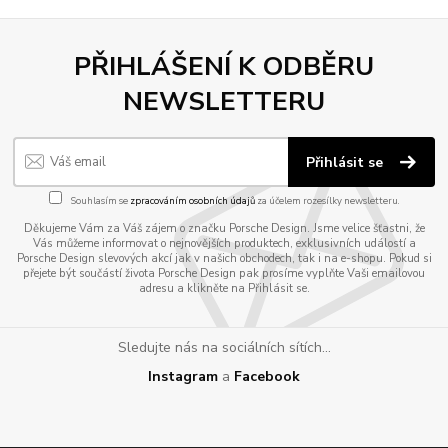
PŘIHLÁŠENÍ K ODBĚRU
NEWSLETTERU
Přihlásit se
Souhlasím se
zpracováním osobních údajů
za účelem rozesílky newsletteru.
Děkujeme Vám za Váš zájem o značku Porsche Design. Jsme velice šťastni, že
Vás můžeme informovat o nejnovějších produktech, exklusivních událostí a
Porsche Design slevových akcí jak v našich obchodech, tak i na e-shopu. Pokud si
přejete být součástí života Porsche Design pak prosíme vyplňte Vaši emailovou
adresu a klikněte na Přihlásit se.
Sledujte nás na sociálních sítích...
Instagram
a
Facebook