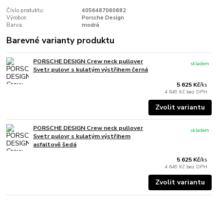
Číslo produktu:
4056487060682
Výrobce:
Porsche Design
Barva:
modrá
Barevné varianty produktu
PORSCHE DESIGN Crew neck pullover
skladem
Svetr pulovr s kulatým výstřihem černá
5 625 Kč
/
ks
4 649 Kč
bez DPH
Zvolit variantu
PORSCHE DESIGN Crew neck pullover
skladem
Svetr pulovr s kulatým výstřihem
asfaltově šedá
5 625 Kč
/
ks
4 649 Kč
bez DPH
Zvolit variantu