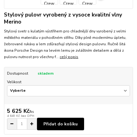
Stylový pulovr vyrobený z vysoce kvalitní vlny
Merino
Stylový svetr s kulatým výstřihem pro chladnější dny vyrobený z velmi
měkkého materiálu v pohodlném střihu. Díky plně modernímu úpletu,
žebrované rukávy a lem zdůrazňují stylový design pulovru. Ručně šitá
ikona Porsche Design na levém lemu je zvláštním detailem a dělá z
pulovru nutnost pro všechny f...
celý popis
Dostupnost
skladem
Velikost
5 625 Kč
/
ks
4 649 Kč
bez DPH
Přidat do košíku