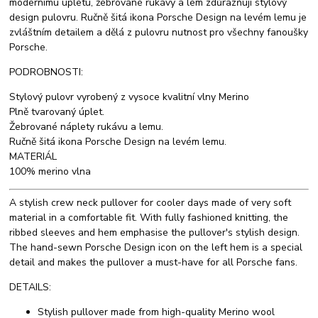
modernímu úpletu, žebrované rukávy a lem zdůrazňují stylový
design pulovru. Ručně šitá ikona Porsche Design na levém lemu je
zvláštním detailem a dělá z pulovru nutnost pro všechny fanoušky
Porsche.
PODROBNOSTI:
Stylový pulovr vyrobený z vysoce kvalitní vlny Merino
Plně tvarovaný úplet.
Žebrované náplety rukávu a lemu.
Ručně šitá ikona Porsche Design na levém lemu.
MATERIÁL
100% merino vlna
A stylish crew neck pullover for cooler days made of very soft
material in a comfortable fit. With fully fashioned knitting, the
ribbed sleeves and hem emphasise the pullover's stylish design.
The hand-sewn Porsche Design icon on the left hem is a special
detail and makes the pullover a must-have for all Porsche fans.
DETAILS:
Stylish pullover made from high-quality Merino wool