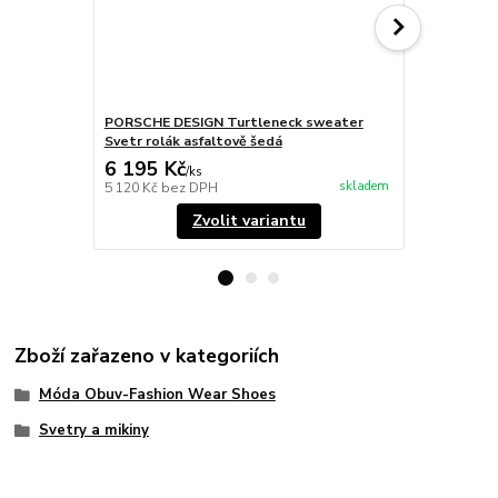
PORSCHE DESIGN Turtleneck sweater
PORSCHE DE
Svetr rolák asfaltově šedá
Svetr rolák 
6 195 Kč
6 195 Kč
/
ks
skladem
5 120 Kč
bez DPH
5 120 Kč
bez
Zvolit variantu
Zboží zařazeno v kategoriích
Móda Obuv-Fashion Wear Shoes
Svetry a mikiny