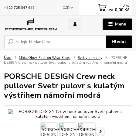
0
ks
CZK
+420 725 347 646
za
0,00 Kč
Menu
Hledat
Úvod
Móda Obuv-Fashion Wear Shoes
Svetry a mikiny
PORSCHE
DESIGN Crew neck pullover Svetr pulovr s kulatým výstřihem námořní modrá
PORSCHE DESIGN Crew neck
pullover Svetr pulovr s kulatým
výstřihem námořní modrá