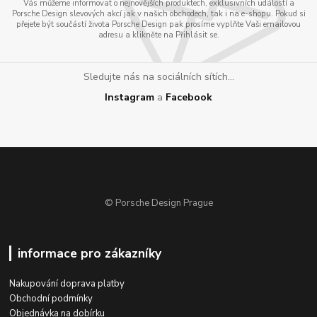
Vás můžeme informovat o nejnovějších produktech, exklusivních událostí a
Porsche Design slevových akcí jak v našich obchodech, tak i na e-shopu. Pokud si
přejete být součástí života Porsche Design pak prosíme vyplňte Vaši emailovou
adresu a klikněte na Přihlásit se.
Sledujte nás na sociálních sítích...
Instagram
a
Facebook
© Porsche Design Prague
informace pro zákazníky
Nakupování doprava platby
Obchodní podmínky
Objednávka na dobírku