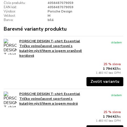
Číslo produktu:
4056487079059
EAN kód:
4056487079059
Výrobce:
Porsche Design
Velikost:
M
Barva:
bílá
Barevné varianty produktu
PORSCHE DESIGN T-shirt Essential
skladem
Tričko volnočasové sportovní s
kulatým výstřihem a logem oranžově
korálová
25 % sleva
1 794 Kč
/
ks
1 483 Kč
bez DPH
Zvolit variantu
PORSCHE DESIGN T-shirt Essential
skladem
Tričko volnočasové sportovní s
kulatým výstřihem a logem modrá
25 % sleva
1 794 Kč
/
ks
1 483 Kč
bez DPH