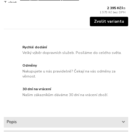
2 395 Kč
/
ks
1 979 Kč
bez DPH
Zvolit variantu
Rychlé dodání
Velký výběr dopravních služeb. Posíláme do celého světa.
Odměny
Nakupujete u nás pravidelně? Čekají na vás odměny za
věrnost.
30 dní na vrácení
Našim zákazníkům dáváme 30 dní na vrácení zboží.
Popis