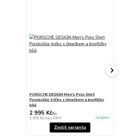
PORSCHE DESIGN Men's Polo Shirt
PORSCHE DE
Polokošile tričko s límečkem a knoflíčky
Polokošile t
bílá
tmavě modr
2 995 Kč
2 995 Kč
/
ks
skladem
2 475 Kč
bez DPH
2 475 Kč
bez
Zvolit variantu