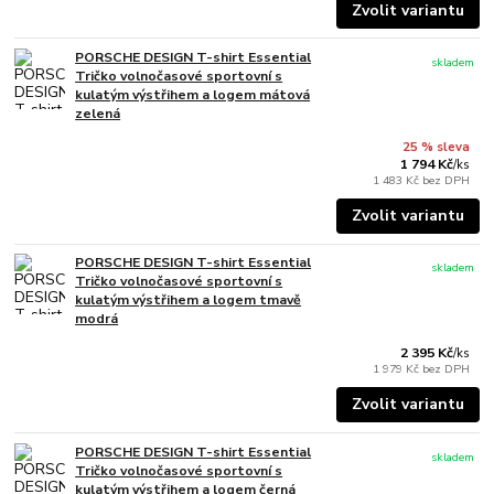
Zvolit variantu
PORSCHE DESIGN T-shirt Essential
skladem
Tričko volnočasové sportovní s
kulatým výstřihem a logem mátová
zelená
25 % sleva
1 794 Kč
/
ks
1 483 Kč
bez DPH
Zvolit variantu
PORSCHE DESIGN T-shirt Essential
skladem
Tričko volnočasové sportovní s
kulatým výstřihem a logem tmavě
modrá
2 395 Kč
/
ks
1 979 Kč
bez DPH
Zvolit variantu
PORSCHE DESIGN T-shirt Essential
skladem
Tričko volnočasové sportovní s
kulatým výstřihem a logem černá