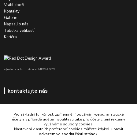
Vrátit zboží
Kontakty
Galerie
Napsali o nás
Tabulka velikostí
Kariéra
výroba a administrace: MEDIASYS
kontaktujte nás
Pro základní funkčnost, zpříjemnění používání webu, analytické
účely a v případě udělení souhlasu také pro účely cílení reklamy
využíváme soubory cookies.
+420 725 347 646
Nastavení vlastních preferencí cookies můžete kdykoli upravit
odkazem ve spodní části stránek.