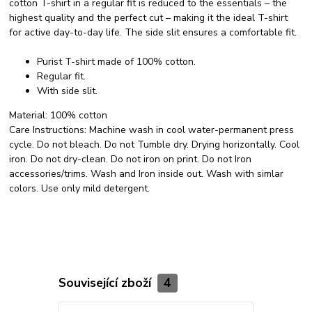
cotton T-shirt in a regular fit is reduced to the essentials – the
highest quality and the perfect cut – making it the ideal T-shirt
for active day-to-day life. The side slit ensures a comfortable fit.
Purist T-shirt made of 100% cotton.
Regular fit.
With side slit.
Material:
100% cotton
Care Instructions:
Machine wash in cool water-permanent press
cycle. Do not bleach. Do not Tumble dry. Drying horizontally. Cool
iron. Do not dry-clean. Do not iron on print. Do not Iron
accessories/trims. Wash and Iron inside out. Wash with simlar
colors. Use only mild detergent.
Související zboží
4