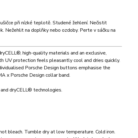
šičce při nízké teplotě. Studené žehlení. Nečistit
dek. Nežehlit na doplňky nebo ozdoby. Perte v sáčku na
yCELL®, high-quality materials and an exclusive,
h UV protection feels pleasantly cool and dries quickly.
individualised Porsche Design buttons emphasise the
UMA x Porsche Design collar band.
® and dryCELL® technologies.
ot bleach. Tumble dry at low temperature. Cold iron.