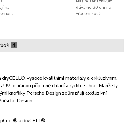
ás
Našim zákazníkům
jí na
dáváme 30 dní na
ěrnost.
vrácení zboží.
zboží
4
dryCELL®, vysoce kvalitními materiály a exkluzivním,
s UV ochranou příjemně chladí a rychle schne. Manžety
nými knoflíky Porsche Design zdůrazňují exkluzivní
Porsche Design.
 TopCool® a dryCELL®.