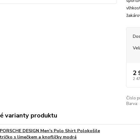
sporto
vlhkos
žakáro
Dos
Vel
2 
2 4
Číslo p
Barva:
é varianty produktu
PORSCHE DESIGN Men's Polo Shirt Polokošile
tričko s límečkem a knoflíčky modrá