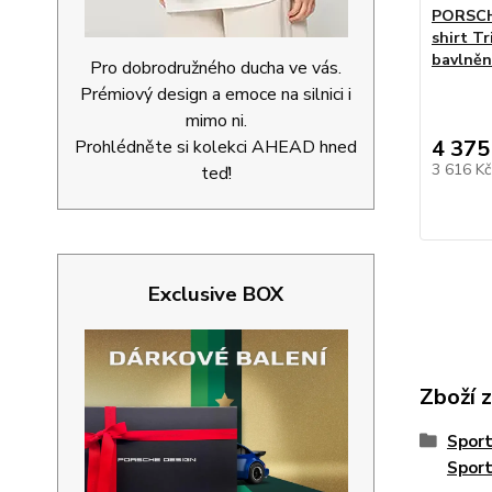
PORSCH
shirt T
bavlněn
Pro dobrodružného ducha ve vás.
Prémiový design a emoce na silnici i
mimo ni.
4 375
Prohlédněte si kolekci AHEAD hned
3 616 K
teď!
Exclusive BOX
Zboží 
Spor
Spor