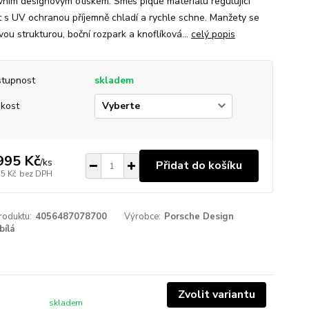
vním designovým otiskem. Směs piqué materiálu regulující
t s UV ochranou příjemně chladí a rychle schne. Manžety se
vou strukturou, boční rozpark a knoflíková...
celý popis
tupnost
skladem
ikost
995 Kč
/
ks
Přidat do košíku
75 Kč
bez DPH
roduktu:
4056487078700
Výrobce:
Porsche Design
bílá
Zvolit variantu
skladem