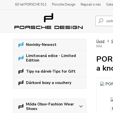
60 let PORSCHE 911
Porsche Design
Napsali o nás
Gale
Úvod
S
Novinky-Newest
bílá
Limitovaná edice - Limited
PORS
Edition
a kno
Tipy na dárek-Tips for Gift
Dárkové boxy a vouchery
Móda Obuv-Fashion Wear
Shoes