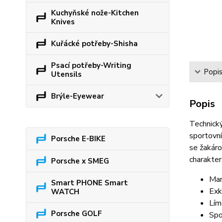
Kuchyňské nože-Kitchen
Knives
Kuřácké potřeby-Shisha
Psací potřeby-Writing
Popi
Utensils
Brýle-Eyewear
Popis
Technický
sportovní
Porsche E-BIKE
se žakáro
charakte
Porsche x SMEG
Man
Smart PHONE Smart
Exk
WATCH
Lím
Porsche GOLF
Spo