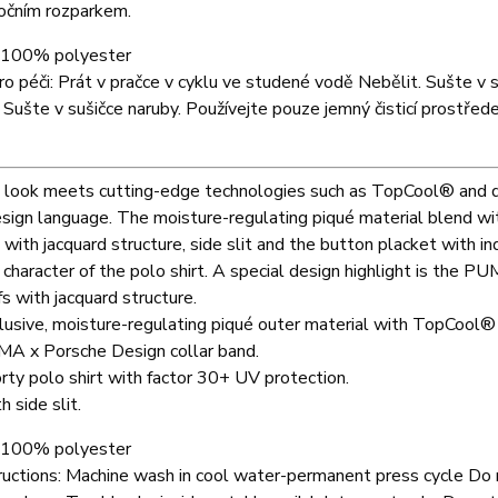
očním rozparkem.
: 100% polyester
o péči: Prát v pračce v cyklu ve studené vodě Nebělit. Sušte v su
 Sušte v sušičce naruby. Používejte pouze jemný čisticí prostře
 look meets cutting-edge technologies such as TopCool® and dr
sign language. The moisture-regulating piqué material blend wit
 with jacquard structure, side slit and the button placket with 
 character of the polo shirt. A special design highlight is the P
fs with jacquard structure.
lusive, moisture-regulating piqué outer material with TopCool
A x Porsche Design collar band.
rty polo shirt with factor 30+ UV protection.
h side slit.
100% polyester
ructions:
Machine wash in cool water-permanent press cycle Do n