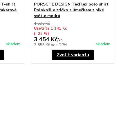
T-shirt
PORSCHE DESIGN TecFlex polo shirt
PO
žakárové
Polokošile tričko s límečkem z piké
Tr
světle modrá
4 595 Kč
Ušetříte 1 141 Kč
2 4
(- 25 %)
Uše
3 454 Kč
1 
/
ks
skladem
skladem
2 855 Kč
bez DPH
1 
Zvolit variantu