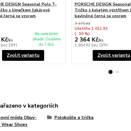
E DESIGN Seasonal Polo T-
PORSCHE DESIGN Seasonal 
ričko s límečkem žakárové
Tričko s kulatým výstřihem 
é černá se vzorem
bavlněné černá se vzorem
3 375 Kč
Ušetříte 1 011 Kč
Na centrálním
(- 30 %)
 Kč
2 364 Kč
skladě. Dodáme
/
ks
/
ks
do 7 dnů.
č
bez DPH
1 954 Kč
bez DPH
Zvolit variantu
Zvolit variantu
zařazeno v kategoriích
tovní móda Obuv-
Polokošile a trička
t Wear Shoes