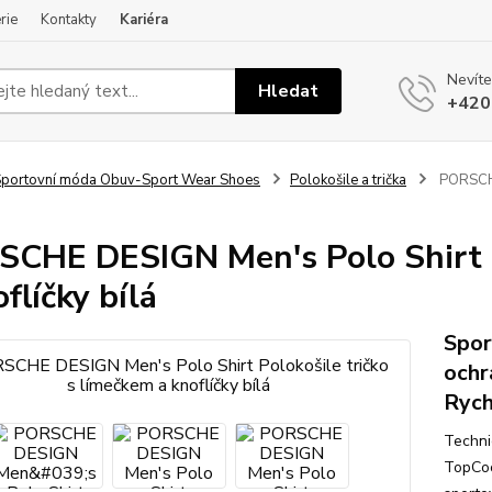
rie
Kontakty
Kariéra
Nevíte
Hledat
+420
portovní móda Obuv-Sport Wear Shoes
Polokošile a trička
PORSCHE 
CHE DESIGN Men's Polo Shirt P
flíčky bílá
Spor
ochr
Rych
Techni
TopCoo