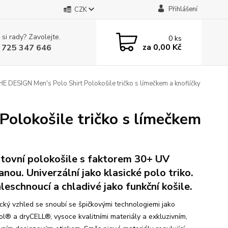
Přihlášení
CZK
 si rady? Zavolejte.
0
ks
za
0,00 Kč
 725 347 646
DESIGN Men's Polo Shirt Polokošile tričko s límečkem a knoflíčky
olokošile tričko s límečkem
tovní polokošile s faktorem 30+ UV
anou. Univerzální jako klasické polo triko.
leschnoucí a chladivé jako funkční košile.
cký vzhled se snoubí se špičkovými technologiemi jako
l® a dryCELL®, vysoce kvalitními materiály a exkluzivním,