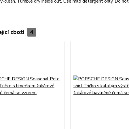
y-clean. Tumble dry inside out. Use mild detergent only. Do not
jící zboží
4