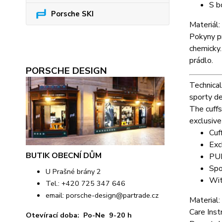
S b
Porsche SKI
Materiál
Pokyny pr
chemicky.
prádlo.
PORSCHE DESIGN
Technical
sporty de
The cuffs
exclusive
Cuf
Exc
BUTIK OBECNÍ DŮM
PUM
Spo
U Prašné brány 2
Wit
Tel.: +420 725 347 646
email:
porsche-design@partrade.cz
Material:
Care Inst
Otevírací doba: Po-Ne 9-20 h