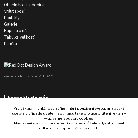
Objednávka na dobírku
Vrátit zboží
Kontakty
Galerie
Napsali o nás
Tabulka velikostí
Kariéra
výroba a administrace: MEDIASYS
kontaktujte nás
Pro základní funkčnost, zpříjemnění používání webu, analytické
účely a v případě udělení souhlasu také pro účely cílení reklamy
využíváme soubory cookies.
+420 725 347 646
Nastavení vlastních preferencí cookies můžete kdykoli upravit
odkazem ve spodní části stránek.
porsche-design@partrade.cz