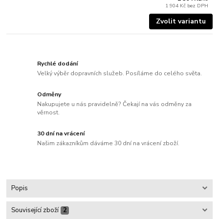
1 904 Kč
bez DPH
Zvolit variantu
Rychlé dodání
Velký výběr dopravních služeb. Posíláme do celého světa.
Odměny
Nakupujete u nás pravidelně? Čekají na vás odměny za
věrnost.
30 dní na vrácení
Našim zákazníkům dáváme 30 dní na vrácení zboží.
Popis
Související zboží
2