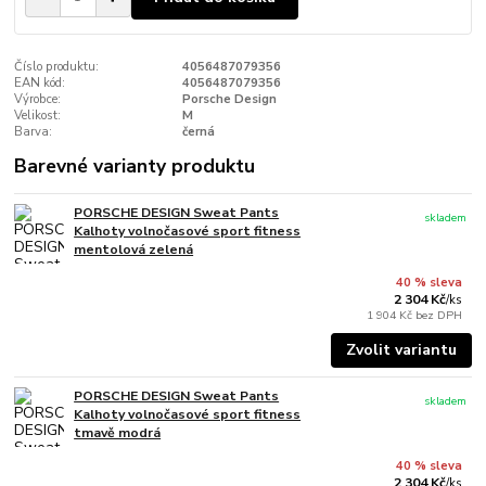
Číslo produktu:
4056487079356
EAN kód:
4056487079356
Výrobce:
Porsche Design
Velikost:
M
Barva:
černá
Barevné varianty produktu
PORSCHE DESIGN Sweat Pants
skladem
Kalhoty volnočasové sport fitness
mentolová zelená
40 % sleva
2 304 Kč
/
ks
1 904 Kč
bez DPH
Zvolit variantu
PORSCHE DESIGN Sweat Pants
skladem
Kalhoty volnočasové sport fitness
tmavě modrá
40 % sleva
2 304 Kč
/
ks