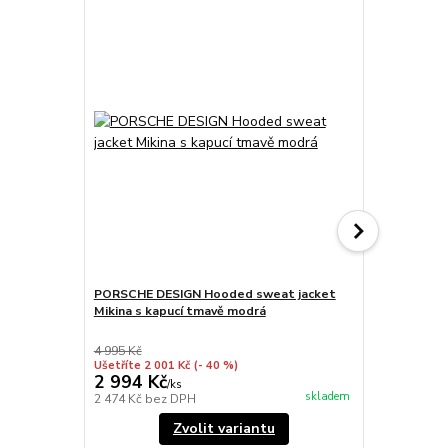
PORSCHE DESIGN Hooded sweat jacket
PORSCHE DE
Mikina s kapucí tmavě modrá
Bunda tkaná
eukalyptová
4 995 Kč
3 950 Kč
Ušetříte 2 001 Kč
(- 40 %)
Ušetříte 1 96
2 994 Kč
1 984 Kč
/
ks
skladem
2 474 Kč
bez DPH
1 640 Kč
bez
Zvolit variantu