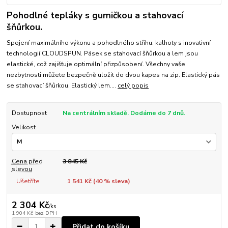
Pohodlné tepláky s gumičkou a stahovací
šňůrkou.
Spojení maximálního výkonu a pohodlného střihu: kalhoty s inovativní
technologií CLOUDSPUN. Pásek se stahovací šňůrkou a lem jsou
elastické, což zajišťuje optimální přizpůsobení. Všechny vaše
nezbytnosti můžete bezpečně uložit do dvou kapes na zip. Elastický pás
se stahovací šňůrkou. Elastický lem....
celý popis
Dostupnost
Na centrálním skladě. Dodáme do 7 dnů.
Velikost
Cena před
3 845 Kč
slevou
Ušetříte
1 541 Kč (
40
% sleva)
2 304 Kč
/
ks
1 904 Kč
bez DPH
Přidat do košíku