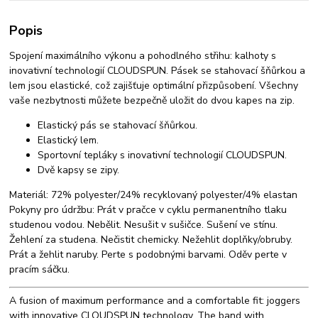
Popis
Spojení maximálního výkonu a pohodlného střihu: kalhoty s
inovativní technologií CLOUDSPUN. Pásek se stahovací šňůrkou a
lem jsou elastické, což zajišťuje optimální přizpůsobení. Všechny
vaše nezbytnosti můžete bezpečně uložit do dvou kapes na zip.
Elastický pás se stahovací šňůrkou.
Elastický lem.
Sportovní tepláky s inovativní technologií CLOUDSPUN.
Dvě kapsy se zipy.
Materiál: 72% polyester/24% recyklovaný polyester/4% elastan
Pokyny pro údržbu: Prát v pračce v cyklu permanentního tlaku
studenou vodou. Nebělit. Nesušit v sušičce. Sušení ve stínu.
Žehlení za studena. Nečistit chemicky. Nežehlit doplňky/obruby.
Prát a žehlit naruby. Perte s podobnými barvami. Oděv perte v
pracím sáčku.
A fusion of maximum performance and a comfortable fit: joggers
with innovative CLOUDSPUN technology. The band with