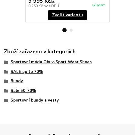
9 995 Kč
7 495 Kč
/
ks
skladem
8 260 Kč
bez DPH
6 194 Kč
bez
Zvolit variantu
Zboží zařazeno v kategoriích
Sportovní móda Obuv-Sport Wear Shoes
SALE up to 70%
Bundy
Sale 50-70%
Sportovní bundy a vesty