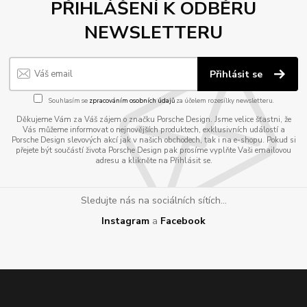
PŘIHLÁŠENÍ K ODBĚRU
NEWSLETTERU
Přihlásit se
Souhlasím se
zpracováním osobních údajů
za účelem rozesílky newsletteru.
Děkujeme Vám za Váš zájem o značku Porsche Design. Jsme velice šťastni, že
Vás můžeme informovat o nejnovějších produktech, exklusivních událostí a
Porsche Design slevových akcí jak v našich obchodech, tak i na e-shopu. Pokud si
přejete být součástí života Porsche Design pak prosíme vyplňte Vaši emailovou
adresu a klikněte na Přihlásit se.
Sledujte nás na sociálních sítích...
Instagram
a
Facebook