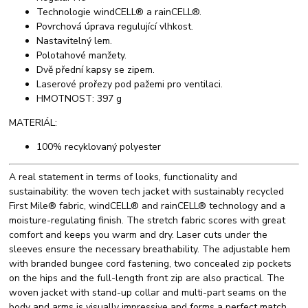
Technologie windCELL® a rainCELL®.
Povrchová úprava regulující vlhkost.
Nastavitelný lem.
Polotahové manžety.
Dvě přední kapsy se zipem.
Laserové prořezy pod pažemi pro ventilaci.
HMOTNOST: 397 g
MATERIÁL:
100% recyklovaný polyester
A real statement in terms of looks, functionality and
sustainability: the woven tech jacket with sustainably recycled
First Mile® fabric, windCELL® and rainCELL® technology and a
moisture-regulating finish. The stretch fabric scores with great
comfort and keeps you warm and dry. Laser cuts under the
sleeves ensure the necessary breathability. The adjustable hem
with branded bungee cord fastening, two concealed zip pockets
on the hips and the full-length front zip are also practical. The
woven jacket with stand-up collar and multi-part seams on the
body and arms is visually impressive and forms a perfect match