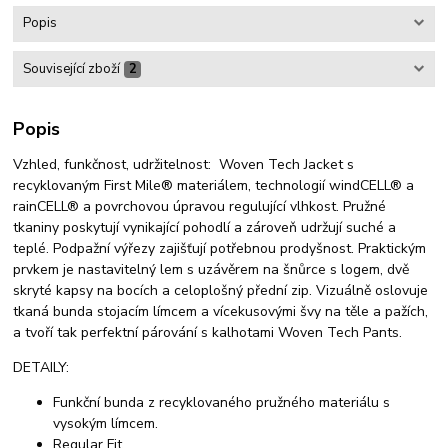
Popis
Související zboží
2
Popis
Vzhled, funkčnost, udržitelnost: Woven Tech Jacket s
recyklovaným First Mile® materiálem, technologií windCELL® a
rainCELL® a povrchovou úpravou regulující vlhkost. Pružné
tkaniny poskytují vynikající pohodlí a zároveň udržují suché a
teplé. Podpažní výřezy zajišťují potřebnou prodyšnost. Praktickým
prvkem je nastavitelný lem s uzávěrem na šnůrce s logem, dvě
skryté kapsy na bocích a celoplošný přední zip. Vizuálně oslovuje
tkaná bunda stojacím límcem a vícekusovými švy na těle a pažích,
a tvoří tak perfektní párování s kalhotami Woven Tech Pants.
DETAILY:
Funkční bunda z recyklovaného pružného materiálu s
vysokým límcem.
Regular Fit.