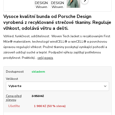
Vysoce kvalitní bunda od Porsche Design
vyrobená z recyklované strečové tkaniny. Reguluje
vlhkost, odolává větru a dešti.
Vzhled, funkčnost, udržitelnost: Woven Tech Jacket s recyklovaným First
Mile® materiálem, technologií windCELL® a rainCELL® a povrchovou
úpravou regulující vlhkost. Pružné tkaniny poskytují vynikající pohodlí a
zároveň udržují suché a teplé. Podpažní výřezy zajišťují potřebnou
prodyšnost. Praktický...
celý popis
Dostupnost
skladem
Velikost
Cena před
3 950 Kč
slevou
Ušetříte
1 966 Kč (
50
% sleva)