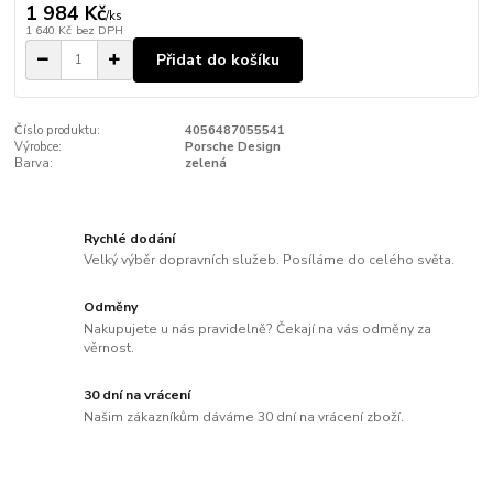
1 984 Kč
/
ks
1 640 Kč
bez DPH
Přidat do košíku
Číslo produktu:
4056487055541
Výrobce:
Porsche Design
Barva:
zelená
Rychlé dodání
Velký výběr dopravních služeb. Posíláme do celého světa.
Odměny
Nakupujete u nás pravidelně? Čekají na vás odměny za
věrnost.
30 dní na vrácení
Našim zákazníkům dáváme 30 dní na vrácení zboží.