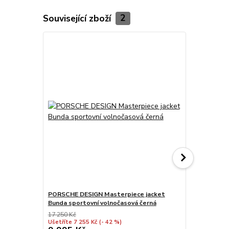
Související zboží
2
PORSCHE DESIGN Masterpiece jacket
PORSCHE DE
Bunda sportovní volnočasová černá
odlehčená p
17 250 Kč
Ušetříte 7 255 Kč
(- 42 %)