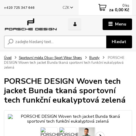
0
ks
CZK
+420 725 347 646
za
0,00 Kč
Menu
Hledat
Úvod
Sportovní móda Obuv-Sport Wear Shoes
Bundy
PORSCHE
DESIGN Woven tech jacket Bunda tkaná sportovní tech funkční eukalyptová
zelená
PORSCHE DESIGN Woven tech
jacket Bunda tkaná sportovní
tech funkční eukalyptová zelená