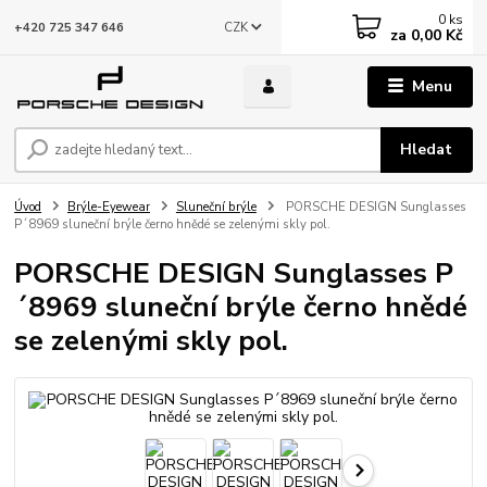
0
ks
CZK
+420 725 347 646
za
0,00 Kč
Menu
Hledat
Úvod
Brýle-Eyewear
Sluneční brýle
PORSCHE DESIGN Sunglasses
P´8969 sluneční brýle černo hnědé se zelenými skly pol.
PORSCHE DESIGN Sunglasses P
´8969 sluneční brýle černo hnědé
se zelenými skly pol.