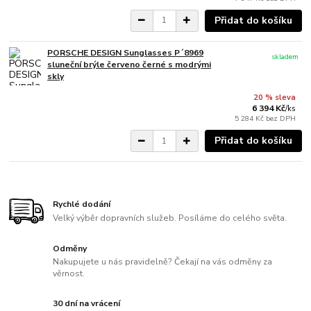
Přidat do košíku
PORSCHE DESIGN Sunglasses P´8969
skladem
sluneční brýle červeno černé s modrými
skly
20 % sleva
6 394 Kč
/
ks
5 284 Kč
bez DPH
Přidat do košíku
Rychlé dodání
Velký výběr dopravních služeb. Posíláme do celého světa.
Odměny
Nakupujete u nás pravidelně? Čekají na vás odměny za
věrnost.
30 dní na vrácení