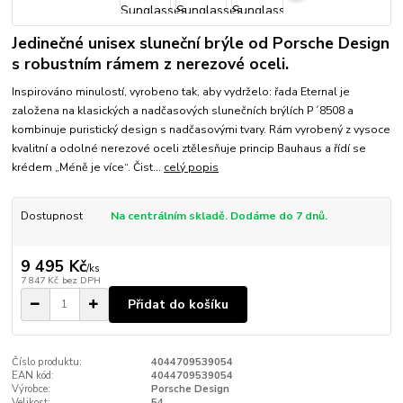
Jedinečné unisex sluneční brýle od Porsche Design
s robustním rámem z nerezové oceli.
Inspirováno minulostí, vyrobeno tak, aby vydrželo: řada Eternal je
založena na klasických a nadčasových slunečních brýlích P´8508 a
kombinuje puristický design s nadčasovými tvary. Rám vyrobený z vysoce
kvalitní a odolné nerezové oceli ztělesňuje princip Bauhaus a řídí se
krédem „Méně je více“. Čist...
celý popis
Dostupnost
Na centrálním skladě. Dodáme do 7 dnů.
9 495 Kč
/
ks
7 847 Kč
bez DPH
Přidat do košíku
Číslo produktu:
4044709539054
EAN kód:
4044709539054
Výrobce:
Porsche Design
Velikost:
54