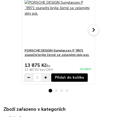
PORSCHE DESIGN Sunglasses P´8971
PORSCHE DE
sluneční brýle černé se zelenými skly pol.
sluneční brý
13 875 Kč
8 095 Kč
/
ks
skladem
11 467 Kč
bez DPH
6 690 Kč
bez
Přidat do košíku
Zboží zařazeno v kategoriích