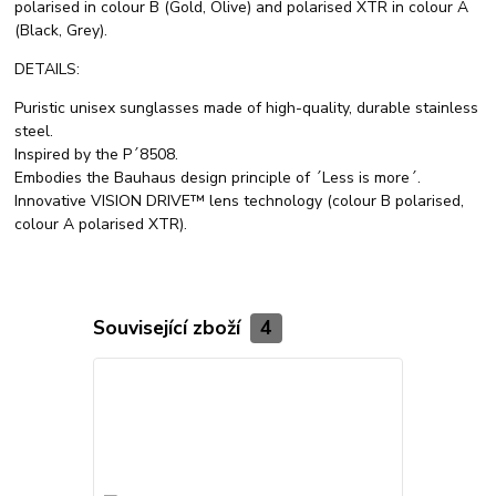
polarised in colour B (Gold, Olive) and polarised XTR in colour A
(Black, Grey).
DETAILS:
Puristic unisex sunglasses made of high-quality, durable stainless
steel.
Inspired by the P´8508.
Embodies the Bauhaus design principle of ´Less is more´.
Innovative VISION DRIVE™ lens technology (colour B polarised,
colour A polarised XTR).
Související zboží
4