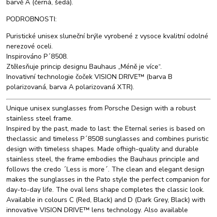
barvě A (černá, šedá).
PODROBNOSTI:
Puristické unisex sluneční brýle vyrobené z vysoce kvalitní odolné
nerezové oceli.
Inspirováno P´8508.
Ztělesňuje princip designu Bauhaus „Méně je více“.
Inovativní technologie čoček VISION DRIVE™ (barva B
polarizovaná, barva A polarizovaná XTR).
Unique unisex sunglasses from Porsche Design with a robust
stainless steel frame.
Inspired by the past, made to last: the Eternal series is based on
theclassic and timeless P´8508 sunglasses and combines puristic
design with timeless shapes. Made ofhigh-quality and durable
stainless steel, the frame embodies the Bauhaus principle and
follows the credo ´Less is more´. The clean and elegant design
makes the sunglasses in the Pato style the perfect companion for
day-to-day life. The oval lens shape completes the classic look.
Available in colours C (Red, Black) and D (Dark Grey, Black) with
innovative VISION DRIVE™ lens technology. Also available