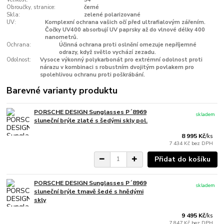
Obroučky, stranice:
černé
Skla:
zelené polarizované
UV:
Komplexní ochrana vašich očí před ultrafialovým zářením.
Čočky UV400 absorbují UV paprsky až do vlnové délky 400
nanometrů.
Ochrana:
Účinná ochrana proti oslnění omezuje nepříjemné
odrazy, když světlo vychází zezadu.
Odolnost:
Vysoce výkonný polykarbonát pro extrémní odolnost proti
nárazu v kombinaci s robustním dvojitým povlakem pro
spolehlivou ochranu proti poškrábání.
Barevné varianty produktu
PORSCHE DESIGN Sunglasses P´8969
skladem
sluneční brýle zlaté s šedými skly pol.
8 995 Kč
/
ks
7 434 Kč
bez DPH
Přidat do košíku
PORSCHE DESIGN Sunglasses P´8969
skladem
sluneční brýle tmavě šedé s hnědými
skly
9 495 Kč
/
ks
7 847 Kč
bez DPH