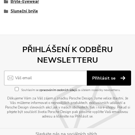
Brýle-Eyewear
Sluneční brýle
PŘIHLÁŠENÍ K ODBĚRU
NEWSLETTERU
Přihlásit se
Souhlasím se
zpracováním osobních údajů
za účelem rozesílky newsletteru.
Děkujeme Vám za Váš zájem o značku Porsche Design. Jsme velice šťastni, že
Vás můžeme informovat o nejnovějších produktech, exklusivních událostí a
Porsche Design slevových akcí jak v našich obchodech, tak i na e-shopu. Pokud si
přejete být součástí života Porsche Design pak prosíme vyplňte Vaši emailovou
adresu a klikněte na Přihlásit se.
Sledujte nás na sociálních sítích...