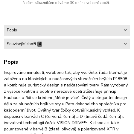
Našim zákazníkům dáváme 30 dní na vrácení zboží.
Popis
Související zboží
4
Popis
Inspirováno minulostí, vyrobeno tak, aby vydrželo: řada Eternal je
založena na klasických a nadčasových slunečních brýlích P´8508
a kombinuje puristický design s nadčasovými tvary. Rám vyrobený
z vysoce kvalitní a odolné nerezové oceli ztělesňuje princip
Bauhaus a řídí se krédem „Méně je více“. Čistý a elegantní design
dělá ze slunečních brýlí ve stylu Pato dokonalého společníka pro
každodenní život. Oválný tvar čočky dotváří klasický vzhled. K
dispozici v barvách C (červená, černá) a D (tmavě šedá, černá) s
inovativní technologií čoček VISION DRIVE™. K dispozici také
polarizované v barvě B (zlatá, olivová) a polarizované XTR v