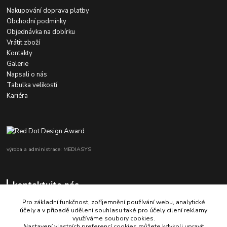
Nakupování doprava platby
Obchodní podmínky
Objednávka na dobírku
Vrátit zboží
Kontakty
Galerie
Napsali o nás
Tabulka velikostí
Kariéra
výroba a administrace: MEDIASYS
kontaktujte nás
Pro základní funkčnost, zpříjemnění používání webu, analytické
účely a v případě udělení souhlasu také pro účely cílení reklamy
využíváme soubory cookies.
+420 725 347 646
Nastavení vlastních preferencí cookies můžete kdykoli upravit