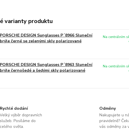
é varianty produktu
PORSCHE DESIGN Sunglasses P´8966 Sluneční
Na centrálním 
brýle černé se zelenými skly polarizované
PORSCHE DESIGN Sunglasses P´8963 Sluneční
Na centrálním 
brýle černošedé a šedými skly polarizované
Rychlé dodání
Odměny
Velký výběr dopravních
Nakupujete u n
služeb. Posíláme do
pravidelně? Čeka
celého světa.
vás odměny za v