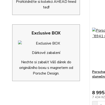
Prohlédněte si kolekci AHEAD hned
teď!
Exclusive BOX
Dárkové zabalení
Nechte si zabalit Váš dárek do
originálního boxu s magnetem od
Porsche
Porsche Design.
slunečn
8 995
7 434 K