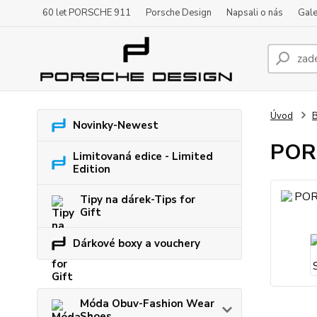
60 let PORSCHE 911
Porsche Design
Napsali o nás
Gale
Úvod
B
Novinky-Newest
PORS
Limitovaná edice - Limited
Edition
Tipy na dárek-Tips for
Gift
Dárkové boxy a vouchery
Móda Obuv-Fashion Wear
Shoes