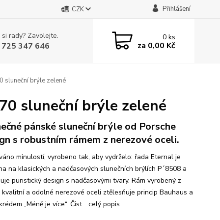
Přihlášení
CZK
 si rady? Zavolejte.
0
ks
za
0,00 Kč
 725 347 646
luneční brýle zelené
 sluneční brýle zelené
nečné pánské sluneční brýle od Porsche
gn s robustním rámem z nerezové oceli.
váno minulostí, vyrobeno tak, aby vydrželo: řada Eternal je
na na klasických a nadčasových slunečních brýlích P´8508 a
uje puristický design s nadčasovými tvary. Rám vyrobený z
 kvalitní a odolné nerezové oceli ztělesňuje princip Bauhaus a
 krédem „Méně je více“. Čist...
celý popis