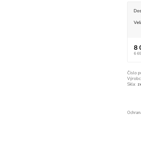
Dos
Vel
8 
6 6
Číslo p
Výrobc
Skla:
z
Ochran