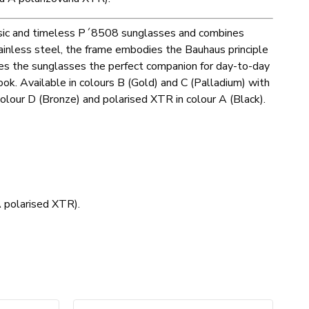
lassic and timeless P´8508 sunglasses and combines
tainless steel, the frame embodies the Bauhaus principle
es the sunglasses the perfect companion for day-to-day
ook. Available in colours B (Gold) and C (Palladium) with
lour D (Bronze) and polarised XTR in colour A (Black).
 polarised XTR).