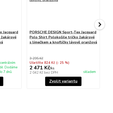
 Jacquard
PORSCHE DESIGN Sport-Tex Jacquard
PO
o žakárové
Polo Shirt Polokošile tričko žakárové
Pol
vá
s límečkem a knoflíčky lávově oranžová
kn
3 295 Kč
3 2
centrálním
Ušetříte 824 Kč
(- 25 %)
Uše
2 471 Kč
2 
adě. Dodáme
/
ks
o 7 dnů.
skladem
2 042 Kč
bez DPH
2 
Zvolit variantu