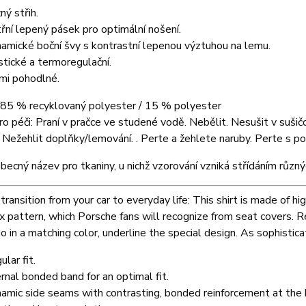
ný střih.
třní lepený pásek pro optimální nošení.
amické boční švy s kontrastní lepenou výztuhou na lemu.
stické a termoregulační.
mi pohodlné.
: 85 % recyklovaný polyester / 15 % polyester
o péči: Praní v pračce ve studené vodě. Nebělit. Nesušit v sušič
 Nežehlit doplňky/lemování. . Perte a žehlete naruby. Perte s p
obecný název pro tkaniny, u nichž vzorování vzniká střídáním různ
 transition from your car to everyday life: This shirt is made of h
 pattern, which Porsche fans will recognize from seat covers. Ref
 in a matching color, underline the special design. As sophistic
lar fit.
ernal bonded band for an optimal fit.
amic side seams with contrasting, bonded reinforcement at the