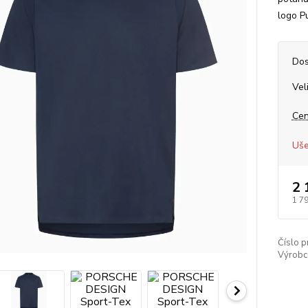
logo Pu
Dos
Vel
Cen
Uše
2 
1 7
Číslo p
Výrobc