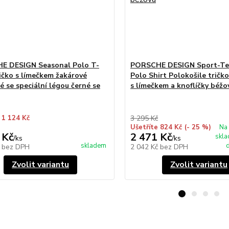
E DESIGN Seasonal Polo T-
PORSCHE DESIGN Sport-Tex
ričko s límečkem žakárové
Polo Shirt Polokošile tričk
é se speciální légou černé se
s límečkem a knoflíčky béžo
 1 124 Kč
3 295 Kč
Ušetříte 824 Kč
(- 25 %)
Na 
 Kč
2 471 Kč
skl
/
ks
/
ks
skladem
d
č
bez DPH
2 042 Kč
bez DPH
Zvolit variantu
Zvolit variantu