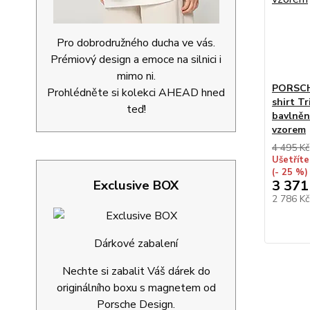
Pro dobrodružného ducha ve vás.
Prémiový design a emoce na silnici i
mimo ni.
PORSCH
Prohlédněte si kolekci AHEAD hned
shirt T
teď!
bavlněn
vzorem
4 495 Kč
Ušetříte
(- 25 %)
Exclusive BOX
3 371
2 786 K
Dárkové zabalení
Nechte si zabalit Váš dárek do
originálního boxu s magnetem od
Porsche Design.