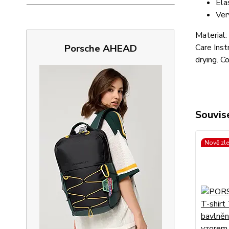
Ela
Ver
Material:
Porsche AHEAD
Care Inst
drying. C
Souvise
Nově zl