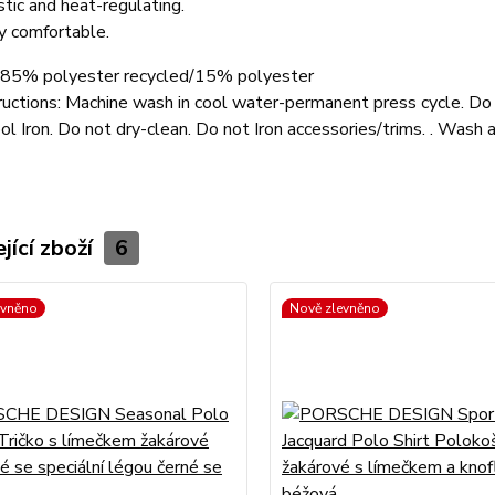
stic and heat-regulating.
y comfortable.
85% polyester recycled/15% polyester
ructions:
Machine wash in cool water-permanent press cycle. Do 
ool Iron. Do not dry-clean. Do not Iron accessories/trims. . Wash 
jící zboží
6
evněno
Nově zlevněno