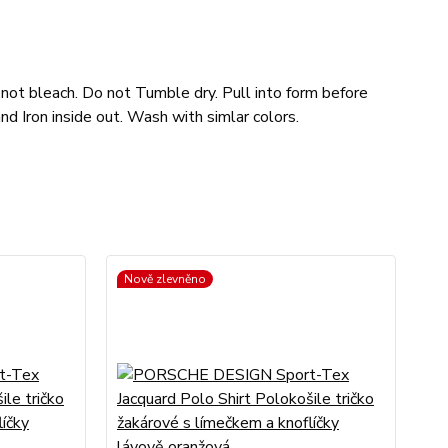
not bleach. Do not Tumble dry. Pull into form before
and Iron inside out. Wash with simlar colors.
Nově zlevněno
No