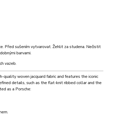
ce. Před sušením vytvarovat. Žehlit za studena. Nečistit
odobnými barvami.
ých vazeb.
igh-quality woven jacquard fabric and features the iconic
ined details, such as the flat-knit ribbed collar and the
ated as a Porsche:
 hem.