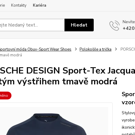
rie
Kontakty
Kariéra
Nevíte
Hledat
+420
portovní móda Obuv-Sport Wear Shoes
Polokošile a trička
PORSCHE
 tmavě modrá
CHE DESIGN Sport-Tex Jacquard
tým výstřihem tmavě modrá
Spor
vněno
vzor
Stylov
vyrobe
ikonic
potahů