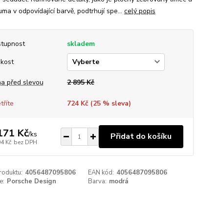
ma v odpovídající barvě, podtrhují spe...
celý popis
tupnost
skladem
ikost
a před slevou
2 895 Kč
tříte
724 Kč (
25
% sleva)
171 Kč
/
ks
Přidat do košíku
94 Kč
bez DPH
roduktu:
4056487095806
EAN kód:
4056487095806
e:
Porsche Design
Barva:
modrá