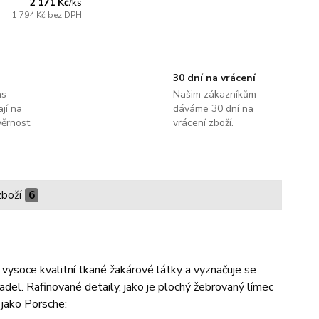
2 171 Kč
/
ks
1 794 Kč
bez DPH
30 dní na vrácení
ás
Našim zákazníkům
jí na
dáváme 30 dní na
ěrnost.
vrácení zboží.
zboží
6
 vysoce kvalitní tkané žakárové látky a vyznačuje se
del. Rafinované detaily, jako je plochý žebrovaný límec
 jako Porsche: