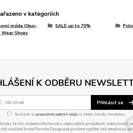
zařazeno v kategoriích
tovní móda Obuv-
SALE up to 70%
Polo
t Wear Shoes
HLÁŠENÍ K ODBĚRU NEWSLET
Přihlásit se
Souhlasím se
zpracováním osobních údajů
za účelem rozesílky newsletteru.
astni, že Vás můžeme informovat o nejnovějších produktech, exklusivních udál
 být součástí života Porsche Design pak prosíme vyplňte Vaši emailovou adres