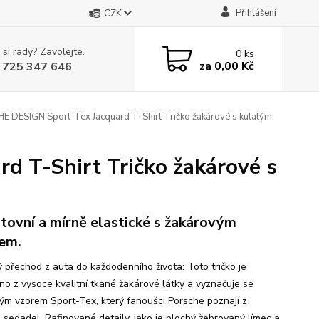
Přihlášení
CZK
 si rady? Zavolejte.
0
ks
za
0,00 Kč
 725 347 646
 DESIGN Sport-Tex Jacquard T-Shirt Tričko žakárové s kulatým
 T-Shirt Tričko žakárové s
tovní a mírně elastické s žakárovým
em.
ý přechod z auta do každodenního života: Toto tričko je
no z vysoce kvalitní tkané žakárové látky a vyznačuje se
kým vzorem Sport-Tex, který fanoušci Porsche poznají z
 sedadel. Rafinované detaily, jako je plochý žebrovaný límec a