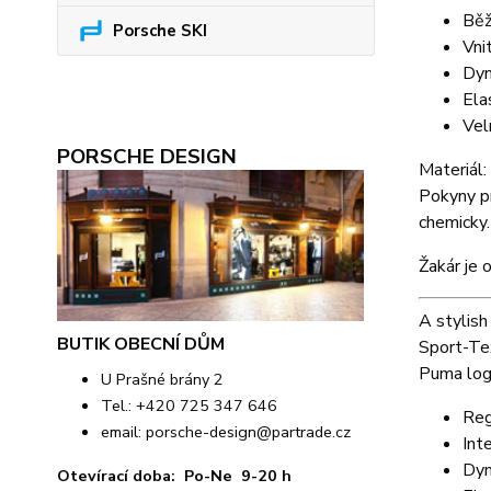
Běž
Porsche SKI
Vni
Dyn
Ela
Vel
PORSCHE DESIGN
Materiál
Pokyny pr
chemicky.
Žakár je 
A stylish
BUTIK OBECNÍ DŮM
Sport-Tex
Puma logo
U Prašné brány 2
Tel.: +420 725 347 646
Regu
email:
porsche-design@partrade.cz
Int
Dyn
Otevírací doba: Po-Ne 9-20 h