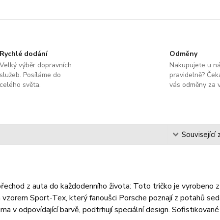
Rychlé dodání
Odměny
Velký výběr dopravních
Nakupujete u n
služeb. Posíláme do
pravidelně? Čeka
celého světa.
vás odměny za v
s
Související 
řechod z auta do každodenního života: Toto tričko je vyrobeno z
 vzorem Sport-Tex, který fanoušci Porsche poznají z potahů seda
ma v odpovídající barvě, podtrhují speciální design. Sofistikované