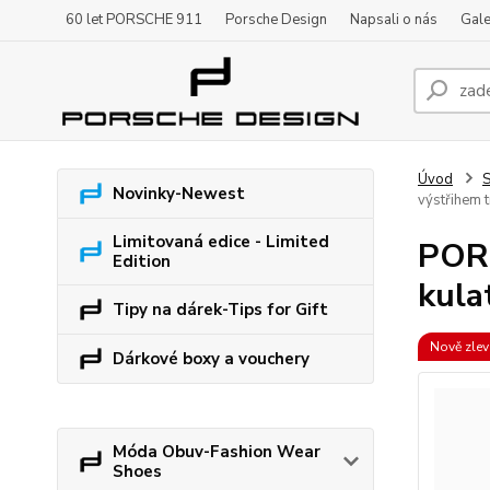
60 let PORSCHE 911
Porsche Design
Napsali o nás
Gale
Úvod
S
Novinky-Newest
výstřihem
Limitovaná edice - Limited
PORS
Edition
kula
Tipy na dárek-Tips for Gift
Nově zle
Dárkové boxy a vouchery
Móda Obuv-Fashion Wear
Shoes