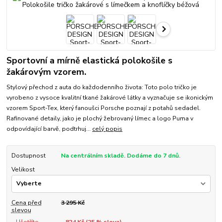
Sportovní a mírně elastická polokošile s
žakárovým vzorem.
Stylový přechod z auta do každodenního života: Toto polo tričko je
vyrobeno z vysoce kvalitní tkané žakárové látky a vyznačuje se ikonickým
vzorem Sport-Tex, který fanoušci Porsche poznají z potahů sedadel.
Rafinované detaily, jako je plochý žebrovaný límec a logo Puma v
odpovídající barvě, podtrhuj...
celý popis
Dostupnost
Na centrálním skladě. Dodáme do 7 dnů.
Velikost
Cena před
3 295 Kč
slevou
Ušetříte
824 Kč (
25
% sleva)