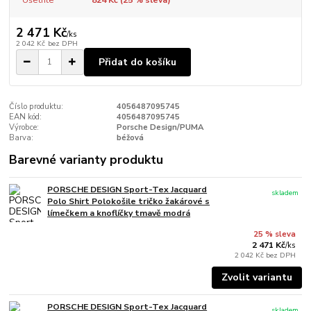
2 471 Kč
/
ks
2 042 Kč
bez DPH
Přidat do košíku
Číslo produktu:
4056487095745
EAN kód:
4056487095745
Výrobce:
Porsche Design/PUMA
Barva:
béžová
Barevné varianty produktu
PORSCHE DESIGN Sport-Tex Jacquard
skladem
Polo Shirt Polokošile tričko žakárové s
límečkem a knoflíčky tmavě modrá
25 % sleva
2 471 Kč
/
ks
2 042 Kč
bez DPH
Zvolit variantu
PORSCHE DESIGN Sport-Tex Jacquard
skladem