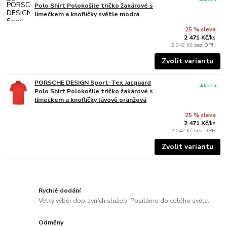
Polo Shirt Polokošile tričko žakárové s
límečkem a knoflíčky světle modrá
25 % sleva
2 471 Kč
/
ks
2 042 Kč
bez DPH
Zvolit variantu
PORSCHE DESIGN Sport-Tex Jacquard
skladem
Polo Shirt Polokošile tričko žakárové s
límečkem a knoflíčky lávově oranžová
25 % sleva
2 471 Kč
/
ks
2 042 Kč
bez DPH
Zvolit variantu
Rychlé dodání
Velký výběr dopravních služeb. Posíláme do celého světa.
Odměny