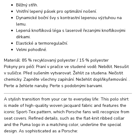
Běžný střih.
Vnitřní lepený pásek pro optimální nošení.
Dynamické boční švy s kontrastní lepenou výztuhou na
lemu.
Lepená knoflíková léga s laserově řezanými knoflíkovými
dírkami.
Elastické a termoregulační.
Velmi pohodlné.
Materiál: 85 % recyklovaný polyester / 15 % polyester
Pokyny pro péči: Praní v pračce ve studené vodě. Nebělit. Nesušit
v sušičce. Před sušením vytvarovat. Žehlit za studena. Nečistit
chemicky. Zapněte všechny zapínání. Nežehlit doplňky/lemování. .
Perte a žehlete naruby. Perte s podobnými barvami.
A stylish transition from your car to everyday life: This polo shirt
is made of high-quality woven jacquard fabric and features the
iconic Sport-Tex pattern, which Porsche fans will recognize from
seat covers. Refined details, such as the flat-knit ribbed collar
and the Puma logo in a matching color, underline the special
design. As sophisticated as a Porsche: