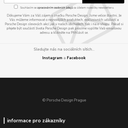
Souhlasím se
zpracováním osobních údajů
za účelem rozesílky newsletteru.
Děkujeme Vám za Váš zájem o značku Porsche Design. Jsme velice šťastni, že
Vás můžeme informovat o nejnovějších produktech, exklusivních událostí a
Porsche Design slevových akcí jak v našich obchodech, tak i na e-shopu. Pokud si
přejete být součástí života Porsche Design pak prosíme vyplňte Vaši emailovou
adresu a klikněte na Přihlásit se.
Sledujte nás na sociálních sítích...
Instagram
a
Facebook
© Porsche Design Prague
informace pro zákazníky