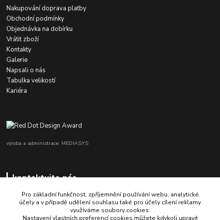
Nakupování doprava platby
Obchodní podmínky
Objednávka na dobírku
Vrátit zboží
Kontakty
Galerie
Napsali o nás
Tabulka velikostí
Kariéra
výroba a administrace: MEDIASYS
kontaktujte nás
Pro základní funkčnost, zpříjemnění používání webu, analytické
účely a v případě udělení souhlasu také pro účely cílení reklamy
využíváme soubory cookies.
+420 725 347 646
Nastavení vlastních preferencí cookies můžete kdykoli upravit