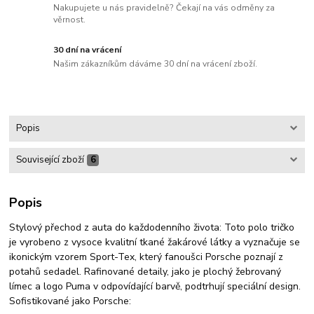
Nakupujete u nás pravidelně? Čekají na vás odměny za
věrnost.
30 dní na vrácení
Našim zákazníkům dáváme 30 dní na vrácení zboží.
Popis
Související zboží
6
Popis
Stylový přechod z auta do každodenního života: Toto polo tričko
je vyrobeno z vysoce kvalitní tkané žakárové látky a vyznačuje se
ikonickým vzorem Sport-Tex, který fanoušci Porsche poznají z
potahů sedadel. Rafinované detaily, jako je plochý žebrovaný
límec a logo Puma v odpovídající barvě, podtrhují speciální design.
Sofistikované jako Porsche: