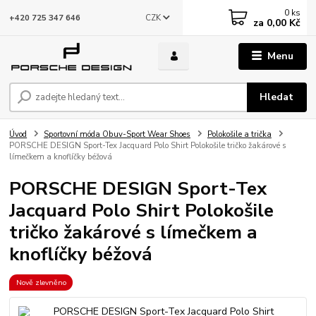
0
ks
CZK
+420 725 347 646
za
0,00 Kč
Menu
Hledat
Úvod
Sportovní móda Obuv-Sport Wear Shoes
Polokošile a trička
PORSCHE DESIGN Sport-Tex Jacquard Polo Shirt Polokošile tričko žakárové s
límečkem a knoflíčky béžová
PORSCHE DESIGN Sport-Tex
Jacquard Polo Shirt Polokošile
tričko žakárové s límečkem a
knoflíčky béžová
Nově zlevněno