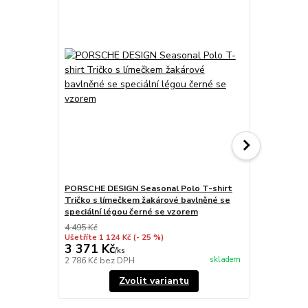
PORSCHE DESIGN Seasonal Polo T-shirt
PORSCHE DE
Tričko s límečkem žakárové bavlněné se
bavlněné z p
speciální légou černé se vzorem
légou modr
4 495 Kč
4 550 Kč
Ušetříte 1 124 Kč
(- 25 %)
Ušetříte 1 13
3 371 Kč
3 412 Kč
/
ks
skladem
2 786 Kč
bez DPH
2 820 Kč
bez
Zvolit variantu