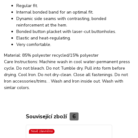
Regular fit.
Internal bonded band for an optimal fit.
Dynamic side seams with contrasting, bonded
reinforcement at the hem.
Bonded button placket with laser-cut buttonholes.
Elastic and heat-regulating.
Very comfortable.
Material:
85% polyester recycled/15% polyester
Care Instructions:
Machine wash in cool water-permanent press
cycle. Do not bleach. Do not Tumble dry. Pull into form before
drying. Cool Iron. Do not dry-clean. Close all fastenings. Do not
Iron accessories/trims. . Wash and Iron inside out. Wash with
simlar colors.
Související zboží
6
Nově zlevněno
Nově zlevněn