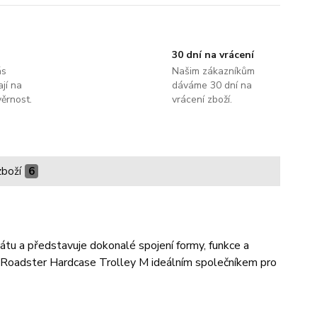
30 dní na vrácení
ás
Našim zákazníkům
jí na
dáváme 30 dní na
ěrnost.
vrácení zboží.
zboží
6
átu a představuje dokonalé spojení formy, funkce a
je Roadster Hardcase Trolley M ideálním společníkem pro