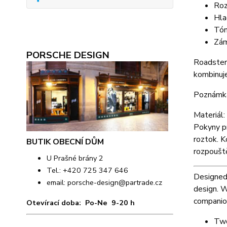
Roz
Hla
Tón
Zám
PORSCHE DESIGN
Roadster
kombinuje
Poznámk
Materiál:
Pokyny pr
roztok. K
BUTIK OBECNÍ DŮM
rozpoušt
U Prašné brány 2
Tel.: +420 725 347 646
Designed 
email:
porsche-design@partrade.cz
design. W
companion
Otevírací doba: Po-Ne 9-20 h
Two