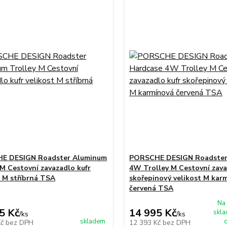
E DESIGN Roadster Aluminum
PORSCHE DESIGN Roadster
 M Cestovní zavazadlo kufr
4W Trolley M Cestovní zava
t M stříbrná TSA
skořepinový velikost M kar
červená TSA
Na 
5 Kč
14 995 Kč
skl
/
ks
/
ks
skladem
d
Kč
bez DPH
12 393 Kč
bez DPH