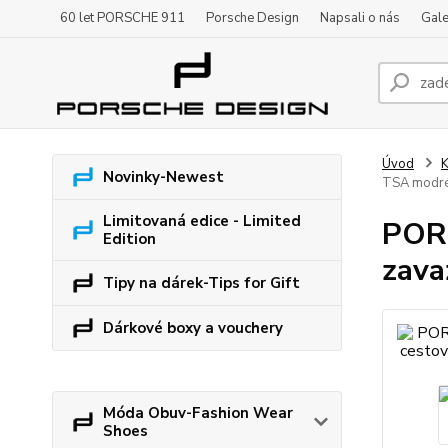
60 let PORSCHE 911
Porsche Design
Napsali o nás
Gale
Úvod
K
Novinky-Newest
TSA modré
Limitovaná edice - Limited
PORS
Edition
zava
Tipy na dárek-Tips for Gift
Dárkové boxy a vouchery
Móda Obuv-Fashion Wear
Shoes