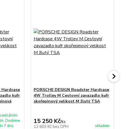
 Hardcase
PORSCHE DESIGN Roadster Hardcase
PO
zadlo kufr
4W Trolley M Cestovní zavazadlo kufr
4W
mínová
skořepinový velikost M žlutý TSA
sk
TS
centrálním
15 250 Kč
14
adě. Dodáme
/
ks
o 7 dnů.
skladem
12 603 Kč
bez DPH
12