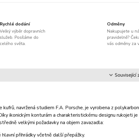
Rychlé dodání
Odměny
Velký výběr dopravních
Nakupujete u n
služeb. Posíláme do
pravidelně? Čeka
celého světa.
vás odměny za v
s
Související 
e kufrů, navržená studiem F.A. Porsche, je vyrobena z polykarbon
Díky ikonickým konturám a charakteristickému designu rukojeti 
 středně velkými požadavky na objem zavazadla:
 hlavní přihrádky včetně další přepážky.