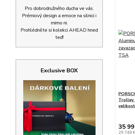
Pro dobrodružného ducha ve vás.
Prémiový design a emoce na silnici i
mimo ni.
Prohlédněte si kolekci AHEAD hned
teď!
Exclusive BOX
PORSCH
Trolley
velikos
35 99
29 748 