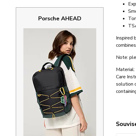
Exp
Smo
Porsche AHEAD
Ton
TSA
Inspired 
combines 
Note: ple
Material:
Care Inst
solution 
containin
Souvise