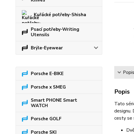
Knives
Kuřácké potřeby-Shisha
Psací potřeby-Writing
Utensils
Brýle-Eyewear
Popi
Porsche E-BIKE
Porsche x SMEG
Popis
Smart PHONE Smart
Tato séri
WATCH
designu. 
cesty se
Porsche GOLF
Dvě
Porsche SKI