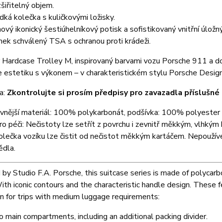
šiřitelný objem.
dká kolečka s kuličkovými ložisky.
ový ikonický šestiúhelníkový potisk a sofistikovaný vnitřní úložn
ek schválený TSA s ochranou proti krádeži.
 Hardcase Trolley M, inspirovaný barvami vozu Porsche 911 a d
 estetiku s výkonem – v charakteristickém stylu Porsche Design
a:
Zkontrolujte si prosím předpisy pro zavazadla příslušné
 vnější materiál: 100% polykarbonát, podšívka: 100% polyester
o péči: Nečistoty lze setřít z povrchu i zevnitř měkkým, vlhkým
olečka vozíku lze čistit od nečistot měkkým kartáčem. Nepoužívej
ědla.
by Studio F.A. Porsche, this suitcase series is made of polycarbo
ith iconic contours and the characteristic handle design. Thes
 for trips with medium luggage requirements:
 main compartments, including an additional packing divider.