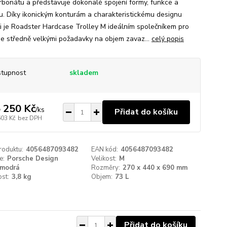
rbonátu a představuje dokonalé spojení formy, funkce a
u. Díky ikonickým konturám a charakteristickému designu
ti je Roadster Hardcase Trolley M ideálním společníkem pro
se středně velkými požadavky na objem zavaz...
celý popis
tupnost
skladem
 250 Kč
/
ks
Přidat do košíku
603 Kč
bez DPH
roduktu:
4056487093482
EAN kód:
4056487093482
e:
Porsche Design
Velikost:
M
modrá
Rozměry:
270 x 440 x 690 mm
st:
3,8 kg
Objem:
73 L
Přidat do košíku