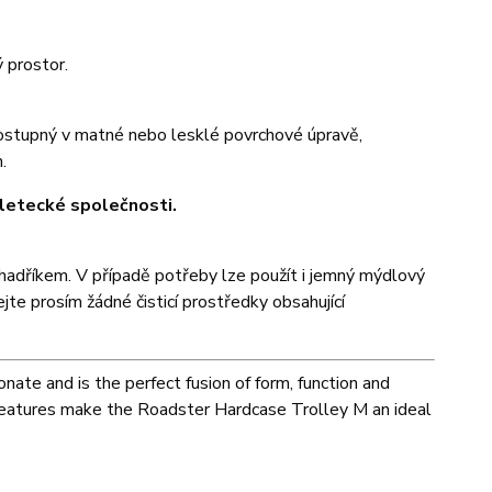
ý prostor.
ostupný v matné nebo lesklé povrchové úpravě,
.
 letecké společnosti.
 hadříkem. V případě potřeby lze použít i jemný mýdlový
te prosím žádné čisticí prostředky obsahující
nate and is the perfect fusion of form, function and
e features make the Roadster Hardcase Trolley M an ideal