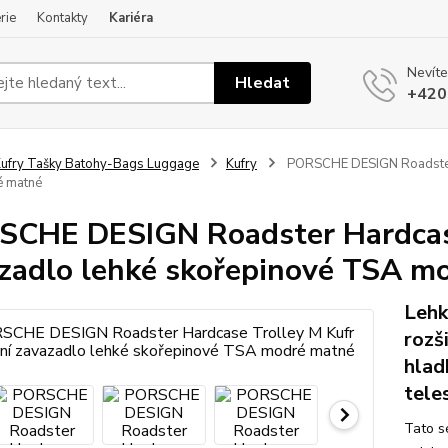
rie
Kontakty
Kariéra
Nevíte
Hledat
+420
ufry Tašky Batohy-Bags Luggage
Kufry
PORSCHE DESIGN Roadster H
 matné
CHE DESIGN Roadster Hardcase
zadlo lehké skořepinové TSA m
Lehk
rozš
hlad
tele
Tato s