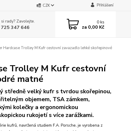
Přihlášení
CZK
 si rady? Zavolejte.
0
ks
za
0,00 Kč
 725 347 646
ardcase Trolley M Kufr cestovní zavazadlo lehké skořepinové
 Trolley M Kufr cestovní
odré matné
ý středně velký kufr s tvrdou skořepinou,
iřitelným objemem, TSA zámkem,
kými kolečky a ergonomickou
skopickou rukojetí s více zarážkami.
érie kufrů, navržená studiem F.A. Porsche, je vyrobena z