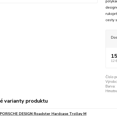
polyka
design
rukoje
cesty 
Dos
15
12 
Číslo p
Výrobc
Barva:
Hmotno
é varianty produktu
PORSCHE DESIGN Roadster Hardcase Trolley M