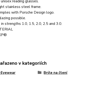
 unisex reading glasses.
ht stainless steel frame.
ples with Porsche Design logo.
azing possible.
 in strengths 1.0, 1.5, 2.0, 2.5 and 3.0.
TERIAL
RXP®
zařazeno v kategoriích
e-Eyewear
Brýle na čtení