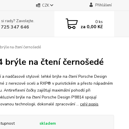
Přihlášení
CZK
 si rady? Zavolejte.
0
ks
za
0,00 Kč
 725 347 646
rýle na čtení černošedé
 brýle na čtení černošedé
í a nadčasově stylové: lehké brýle na čtení Porsche Design
né z nerezové oceli a RXP® v puristickém a přesto nápadném
. Antireflexní čočky zajišťují maximální pohodlí při
xkluzivní brýle na čtení Porsche Design P'8814 spojují
ikovanou technologii, dokonalé zpracování ...
celý popis
tupnost
skladem