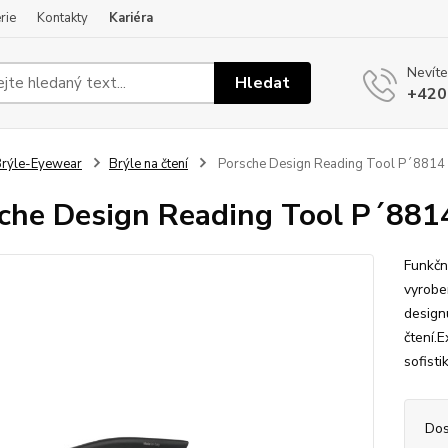
rie
Kontakty
Kariéra
Nevíte
Hledat
+420
rýle-Eyewear
Brýle na čtení
Porsche Design Reading Tool P´8814 b
che Design Reading Tool P´8814
Funkčn
vyrobe
designu
čtení.E
sofist
Dos