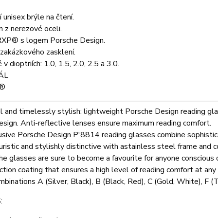
í unisex brýle na čtení.
 z nerezové oceli.
RXP® s logem Porsche Design.
zakázkového zasklení.
 dioptriích: 1.0, 1.5, 2.0, 2.5 a 3.0.
ÁL
P®
l and timelessly stylish: lightweight Porsche Design reading gl
design. Anti-reflective lenses ensure maximum reading comfort.
sive Porsche Design P'8814 reading glasses combine sophistica
uristic and stylishly distinctive with astainless steel frame a
e glasses are sure to become a favourite for anyone conscious o
ection coating that ensures a high level of reading comfort at any t
mbinations A (Silver, Black), B (Black, Red), C (Gold, White), F (Ti
: