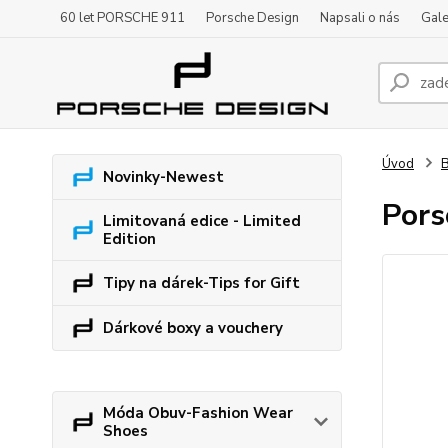
60 let PORSCHE 911
Porsche Design
Napsali o nás
Gale
Úvod
B
Novinky-Newest
Pors
Limitovaná edice - Limited
Edition
Tipy na dárek-Tips for Gift
Dárkové boxy a vouchery
Móda Obuv-Fashion Wear
Shoes