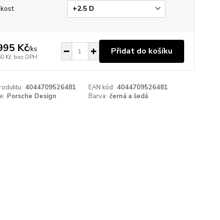
ikost
995 Kč
/
ks
Přidat do košíku
60 Kč
bez DPH
roduktu:
4044709526481
EAN kód:
4044709526481
e:
Porsche Design
Barva:
černá a šedá