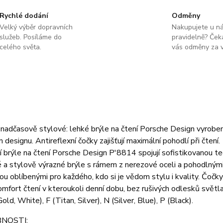
Rychlé dodání
Odměny
Velký výběr dopravních
Nakupujete u n
služeb. Posíláme do
pravidelně? Čeka
celého světa.
vás odměny za v
 nadčasově stylové: lehké brýle na čtení Porsche Design vyrobe
designu. Antireflexní čočky zajišťují maximální pohodlí při čtení.
í brýle na čtení Porsche Design P'8814 spojují sofistikovanou te
é a stylově výrazné brýle s rámem z nerezové oceli a pohodlný
nou oblíbenými pro každého, kdo si je vědom stylu i kvality. Čočky m
mfort čtení v kteroukoli denní dobu, bez rušivých odlesků světla.
old, White), F (Titan, Silver), N (Silver, Blue), P (Black).
NOSTI: