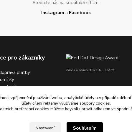
Sledujte nás na sociálních sítích...
Instagram
a
Facebook
ce pro zákazníky
výroba a administrace: MEDIASYS
doprava platby
odmínky
na dobírku
čnost, zpříjemnění používání webu, analytické účely a v případě udělení
účely cílení reklamy využíváme soubory cookies.
astních preferencí cookies můžete kdykoli upravit odkazem ve spodní č
s
kostí
Souhlasím
Nastavení