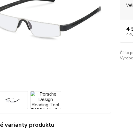
Vel
4 
4 4
Číslo p
Výrobc
é varianty produktu