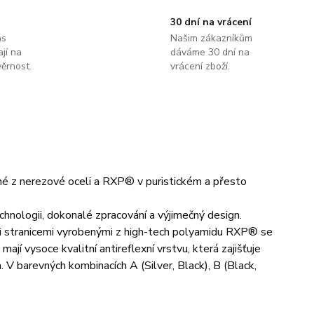
30 dní na vrácení
ás
Našim zákazníkům
jí na
dáváme 30 dní na
ěrnost.
vrácení zboží.
né z nerezové oceli a RXP® v puristickém a přesto
chnologii, dokonalé zpracování a výjimečný design.
mi stranicemi vyrobenými z high-tech polyamidu RXP® se
ají vysoce kvalitní antireflexní vrstvu, která zajišťuje
 V barevných kombinacích A (Silver, Black), B (Black,