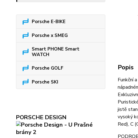
Porsche E-BIKE
Porsche x SMEG
Smart PHONE Smart
WATCH
Popis
Porsche GOLF
Funkční a
Porsche SKI
nápadném 
Exkluzivn
Puristick
jistě sta
PORSCHE DESIGN
vysoký ko
Red), C (G
PODROB