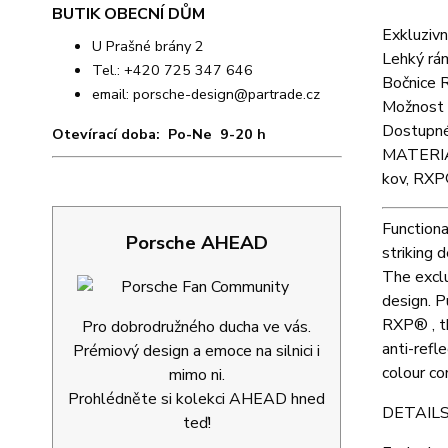
BUTIK OBECNÍ DŮM
Exkluzivn
U Prašné brány 2
Lehký rám
Tel.: +420 725 347 646
Bočnice 
email:
porsche-design@partrade.cz
Možnost 
Dostupné v
Otevírací doba: Po-Ne 9-20 h
MATERI
kov, RX
Functiona
Porsche AHEAD
striking 
The exclu
design. P
RXP® , th
Pro dobrodružného ducha ve vás.
anti-refl
Prémiový design a emoce na silnici i
colour co
mimo ni.
Prohlédněte si kolekci AHEAD hned
DETAILS
teď!