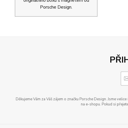
originálního boxu s magnetem od
Porsche Design.
PŘI
Děkujeme Vám za Váš zájem o značku Porsche Design. Jsme velice šť
na e-shopu. Pokud si přejete