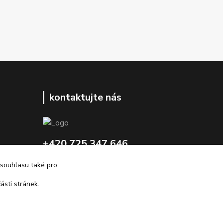
kontaktujte nás
+420 725 347 646
 souhlasu také pro
porsche-design@partrade.cz
ásti stránek.