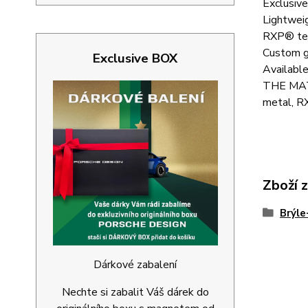
Exclusive
Lightweig
RXP® tem
Custom gl
Exclusive BOX
Available
THE MA
metal, 
Zboží 
Brýl
Dárkové zabalení
Nechte si zabalit Váš dárek do