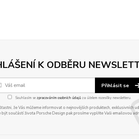
HLÁŠENÍ K ODBĚRU NEWSLET
Přihlásit se
Souhlasím se
zpracováním osobních údajů
za účelem rozesílky newsletteru.
astni, že Vás můžeme informovat o nejnovějších produktech, exklusivních udál
 být součástí života Porsche Design pak prosíme vyplňte Vaši emailovou adres