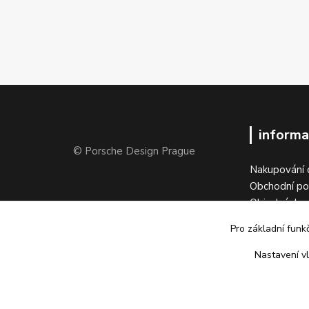
informa
© Porsche Design Prague
Nakupování 
Obchodní p
Objednávka 
Vrátit zboží
Pro základní funk
Kontakty
Galerie
Nastavení vl
Napsali o ná
Tabulka veli
Kariéra