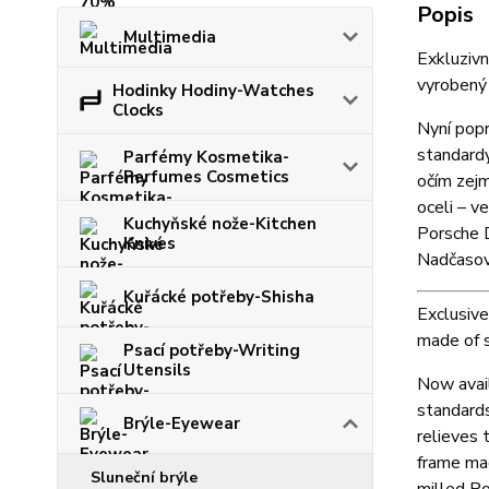
Popis
Multimedia
Exkluzivn
vyrobený 
Hodinky Hodiny-Watches
Clocks
Nyní popr
standardy
Parfémy Kosmetika-
Perfumes Cosmetics
očím zej
oceli – 
Kuchyňské nože-Kitchen
Porsche D
Knives
Nadčasový
Kuřácké potřeby-Shisha
Exclusive
made of s
Psací potřeby-Writing
Utensils
Now avail
standards
Brýle-Eyewear
relieves 
frame mad
Sluneční brýle