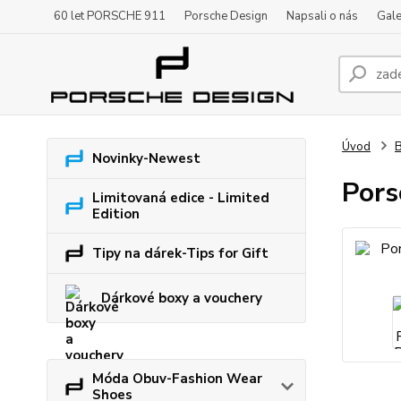
60 let PORSCHE 911
Porsche Design
Napsali o nás
Gale
Úvod
B
Novinky-Newest
Pors
Limitovaná edice - Limited
Edition
Tipy na dárek-Tips for Gift
Dárkové boxy a vouchery
Móda Obuv-Fashion Wear
Shoes