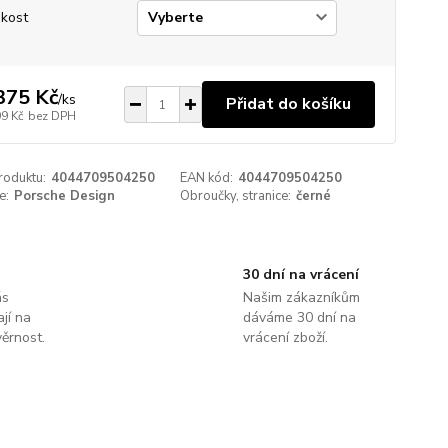
ikost
375 Kč
/
ks
Přidat do košíku
99 Kč
bez DPH
roduktu:
4044709504250
EAN kód:
4044709504250
e:
Porsche Design
Obroučky, stranice:
černé
30 dní na vrácení
ás
Našim zákazníkům
jí na
dáváme 30 dní na
ěrnost.
vrácení zboží.