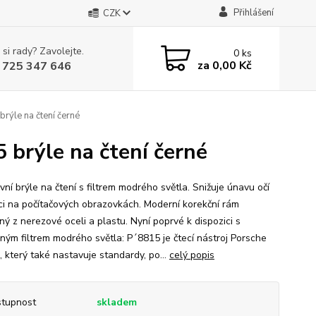
Přihlášení
CZK
 si rady? Zavolejte.
0
ks
za
0,00 Kč
 725 347 646
ýle na čtení černé
 brýle na čtení černé
vní brýle na čtení s filtrem modrého světla. Snižuje únavu očí
áci na počítačových obrazovkách. Moderní korekční rám
ný z nerezové oceli a plastu. Nyní poprvé k dispozici s
ným filtrem modrého světla: P´8815 je čtecí nástroj Porsche
, který také nastavuje standardy, po...
celý popis
tupnost
skladem