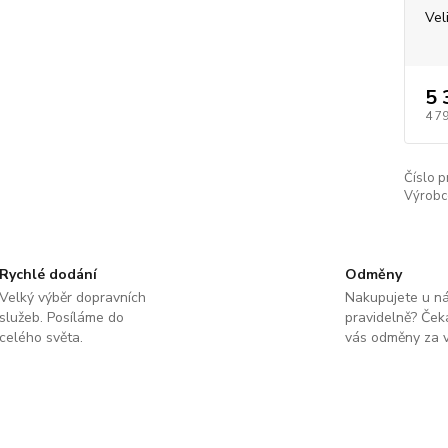
Vel
5 
4 7
Číslo p
Výrobc
Rychlé dodání
Odměny
Velký výběr dopravních
Nakupujete u n
služeb. Posíláme do
pravidelně? Čeka
celého světa.
vás odměny za v