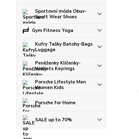
Sportovní móda Obuv-
Sport Wear Shoes
Gym Fitness Yoga
Kufry Tašky Batohy-Bags
Luggage
Peněženky Klíčenky-
Wallets Keyrings
Porsche Lifestyle Men
Women Kids
Porsche for Home
SALE up to 70%