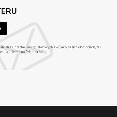
TERU
ostí a Porsche Design slevových akcí jak v našich obchodech, tak i
u a klikněte na Přihlásit se.