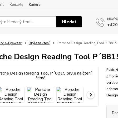
rie
Kontakty
Kariéra
Nevíte
Hledat
+420
rýle-Eyewear
Brýle na čtení
Porsche Design Reading Tool P´8815 br
che Design Reading Tool P´8815
Exkluzi
při pr
vyrobe
ochran
Design
Dos