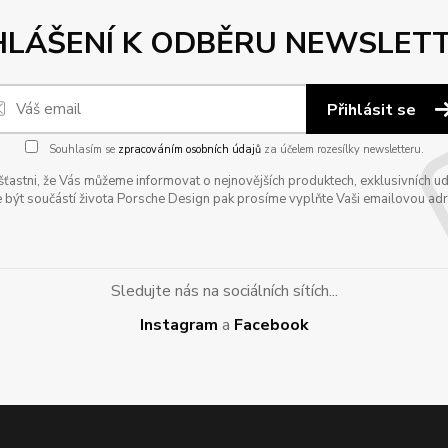
HLÁŠENÍ K ODBĚRU NEWSLET
Přihlásit se
Souhlasím se
zpracováním osobních údajů
za účelem rozesílky newsletteru.
astni, že Vás můžeme informovat o nejnovějších produktech, exklusivních udál
 být součástí života Porsche Design pak prosíme vyplňte Vaši emailovou adres
Sledujte nás na sociálních sítích...
Instagram
a
Facebook