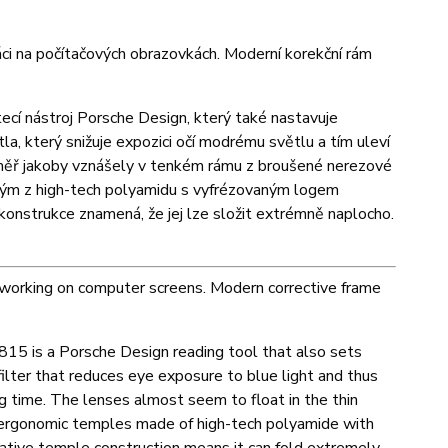
práci na počítačových obrazovkách. Moderní korekční rám
ecí nástroj Porsche Design, který také nastavuje
la, který snižuje expozici očí modrému světlu a tím uleví
éměř jakoby vznášely v tenkém rámu z broušené nerezové
eným z high-tech polyamidu s vyfrézovaným logem
 konstrukce znamená, že jej lze složit extrémně naplocho.
n working on computer screens. Modern corrective frame
´8815 is a Porsche Design reading tool that also sets
filter that reduces eye exposure to blue light and thus
g time. The lenses almost seem to float in the thin
, ergonomic temples made of high-tech polyamide with