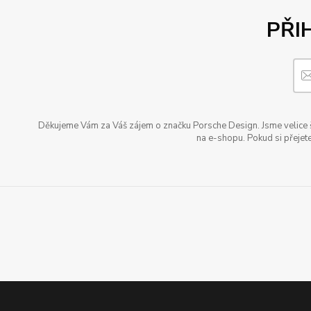
PŘI
Děkujeme Vám za Váš zájem o značku Porsche Design. Jsme velice šť
na e-shopu. Pokud si přejete