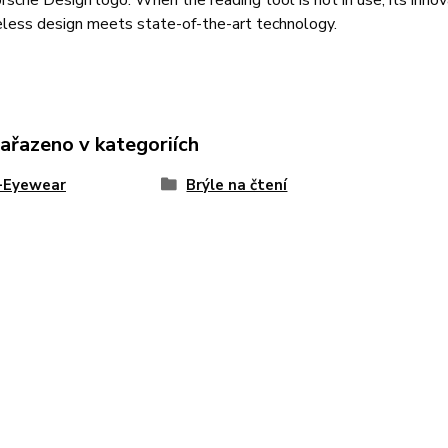
rsche Design logo. When the reading tool is not in use, its inno
eless design meets state-of-the-art technology.
zařazeno v kategoriích
e-Eyewear
Brýle na čtení