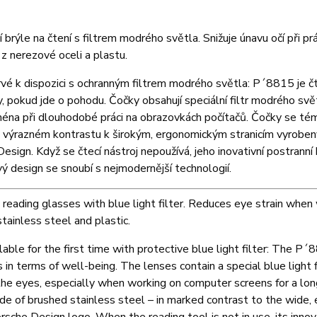
í brýle na čtení s filtrem modrého světla. Snižuje únavu očí při 
z nerezové oceli a plastu.
vé k dispozici s ochranným filtrem modrého světla: P´8815 je čt
, pokud jde o pohodu. Čočky obsahují speciální filtr modrého svět
ména při dlouhodobé práci na obrazovkách počítačů. Čočky se t
ve výrazném kontrastu k širokým, ergonomickým stranicím vyrob
esign. Když se čtecí nástroj nepoužívá, jeho inovativní postranní
 design se snoubí s nejmodernější technologií.
 reading glasses with blue light filter. Reduces eye strain whe
tainless steel and plastic.
able for the first time with protective blue light filter: The P
 in terms of well-being. The lenses contain a special blue light 
the eyes, especially when working on computer screens for a lon
e of brushed stainless steel – in marked contrast to the wide