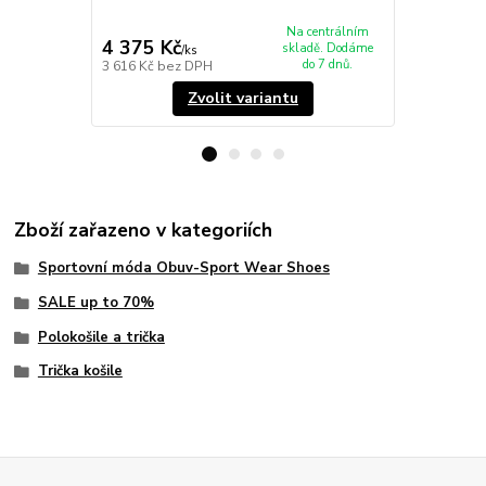
3 375 Kč
Ušetříte 1 01
Na centrálním
4 375 Kč
2 364 Kč
skladě. Dodáme
/
ks
do 7 dnů.
3 616 Kč
bez DPH
1 954 Kč
bez
Zvolit variantu
Zboží zařazeno v kategoriích
Sportovní móda Obuv-Sport Wear Shoes
SALE up to 70%
Polokošile a trička
Trička košile