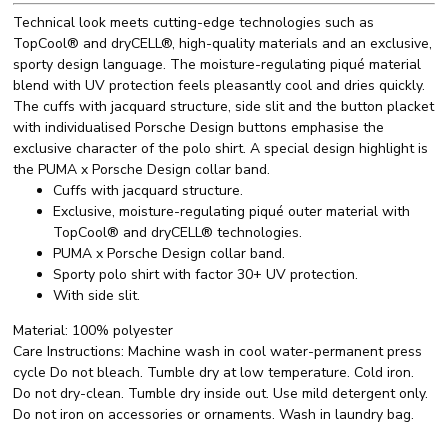
Technical look meets cutting-edge technologies such as
TopCool® and dryCELL®, high-quality materials and an exclusive,
sporty design language. The moisture-regulating piqué material
blend with UV protection feels pleasantly cool and dries quickly.
The cuffs with jacquard structure, side slit and the button placket
with individualised Porsche Design buttons emphasise the
exclusive character of the polo shirt. A special design highlight is
the PUMA x Porsche Design collar band.
Cuffs with jacquard structure.
Exclusive, moisture-regulating piqué outer material with
TopCool® and dryCELL® technologies.
PUMA x Porsche Design collar band.
Sporty polo shirt with factor 30+ UV protection.
With side slit.
Material:
100% polyester
Care Instructions:
Machine wash in cool water-permanent press
cycle Do not bleach. Tumble dry at low temperature. Cold iron.
Do not dry-clean. Tumble dry inside out. Use mild detergent only.
Do not iron on accessories or ornaments. Wash in laundry bag.