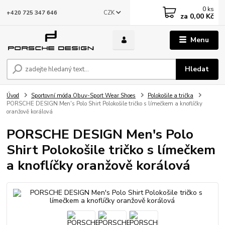
0
ks
CZK
+420 725 347 646
za
0,00 Kč
Menu
Hledat
Úvod
Sportovní móda Obuv-Sport Wear Shoes
Polokošile a trička
PORSCHE DESIGN Men's Polo Shirt Polokošile tričko s límečkem a knoflíčky
oranžově korálová
PORSCHE DESIGN Men's Polo
Shirt Polokošile tričko s límečkem
a knoflíčky oranžově korálová