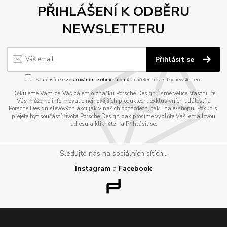
PŘIHLÁŠENÍ K ODBĚRU
NEWSLETTERU
Přihlásit se
Souhlasím se
zpracováním osobních údajů
za účelem rozesílky newsletteru.
Děkujeme Vám za Váš zájem o značku Porsche Design. Jsme velice šťastni, že
Vás můžeme informovat o nejnovějších produktech, exklusivních událostí a
Porsche Design slevových akcí jak v našich obchodech, tak i na e-shopu. Pokud si
přejete být součástí života Porsche Design pak prosíme vyplňte Vaši emailovou
adresu a klikněte na Přihlásit se.
Sledujte nás na sociálních sítích...
Instagram
a
Facebook