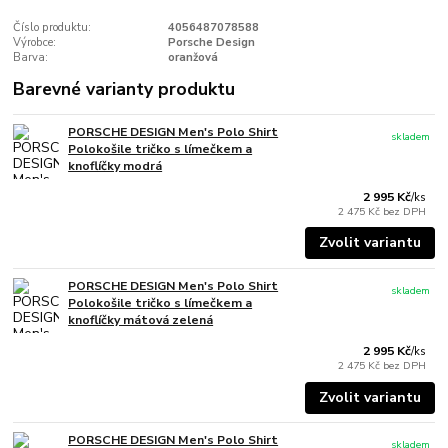
Číslo produktu:
4056487078588
Výrobce:
Porsche Design
Barva:
oranžová
Barevné varianty produktu
PORSCHE DESIGN Men's Polo Shirt
skladem
Polokošile tričko s límečkem a
knoflíčky modrá
2 995 Kč
/
ks
2 475 Kč
bez DPH
Zvolit variantu
PORSCHE DESIGN Men's Polo Shirt
skladem
Polokošile tričko s límečkem a
knoflíčky mátová zelená
2 995 Kč
/
ks
2 475 Kč
bez DPH
Zvolit variantu
PORSCHE DESIGN Men's Polo Shirt
skladem