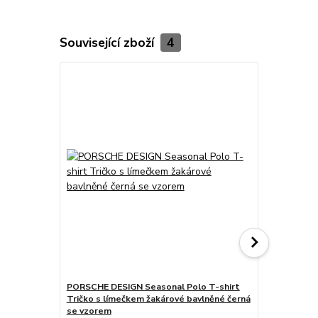
Související zboží
4
PORSCHE DESIGN Seasonal Polo T-shirt
PORSCHE DES
Tričko s límečkem žakárové bavlněné černá
s kulatým v
se vzorem
černá se vz