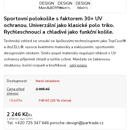
Sportovní polokošile s faktorem 30+ UV
ochranou. Univerzální jako klasické polo triko.
Rychleschnoucí a chladivé jako funkční košile.
Technický vzhled se snoubí se špičkovými technologiemi jako TopCool®
a dryCELL®, vysoce kvalitními materiály a exkluzivním, sportovním
designovým otiskem. Směs piqué materiálu regulující vlhkost s UV
ochranou příjemně chladí a rychle schne. Manžety se žakárovou
strukturou, boční rozpark a knoflíková...
celý popis
Dostupnost
Není skladem
Cena před
2 995 Kč
slevou
Ušetříte
749 Kč (
25
% sleva)
2 246 Kč
/
ks
1 856 Kč
bez DPH
Tel. +420 725 347 646 porsche-design@partrade.cz