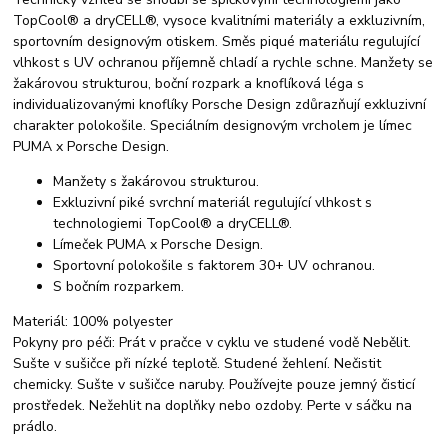
TopCool® a dryCELL®, vysoce kvalitními materiály a exkluzivním,
sportovním designovým otiskem. Směs piqué materiálu regulující
vlhkost s UV ochranou příjemně chladí a rychle schne. Manžety se
žakárovou strukturou, boční rozpark a knoflíková léga s
individualizovanými knoflíky Porsche Design zdůrazňují exkluzivní
charakter polokošile. Speciálním designovým vrcholem je límec
PUMA x Porsche Design.
Manžety s žakárovou strukturou.
Exkluzivní piké svrchní materiál regulující vlhkost s
technologiemi TopCool® a dryCELL®.
Límeček PUMA x Porsche Design.
Sportovní polokošile s faktorem 30+ UV ochranou.
S bočním rozparkem.
Materiál: 100% polyester
Pokyny pro péči: Prát v pračce v cyklu ve studené vodě Nebělit.
Sušte v sušičce při nízké teplotě. Studené žehlení. Nečistit
chemicky. Sušte v sušičce naruby. Používejte pouze jemný čisticí
prostředek. Nežehlit na doplňky nebo ozdoby. Perte v sáčku na
prádlo.