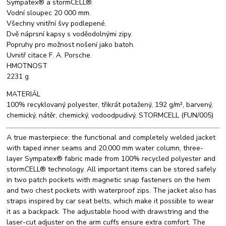
Sympatex® a stormCELL®.
Vodní sloupec 20 000 mm.
Všechny vnitřní švy podlepené.
Dvě náprsní kapsy s voděodolnými zipy.
Popruhy pro možnost nošení jako batoh.
Uvnitř citace F. A. Porsche.
HMOTNOST
2231 g
MATERIÁL
100% recyklovaný polyester, třikrát potažený, 192 g/m², barvený,
chemický, nátěr, chemický, vodoodpudivý, STORMCELL (FUN/005)
A true masterpiece: the functional and completely welded jacket
with taped inner seams and 20,000 mm water column, three-
layer Sympatex® fabric made from 100% recycled polyester and
stormCELL® technology. All important items can be stored safely
in two patch pockets with magnetic snap fasteners on the hem
and two chest pockets with waterproof zips. The jacket also has
straps inspired by car seat belts, which make it possible to wear
it as a backpack. The adjustable hood with drawstring and the
laser-cut adjuster on the arm cuffs ensure extra comfort. The