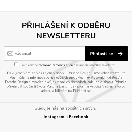
PŘIHLÁŠENÍ K ODBĚRU
NEWSLETTERU
Přihlásit se
Souhlasím se
zpracováním osobních údajů
za účelem rozesílky newsletteru.
Děkujeme Vám za Váš zájem o značku Porsche Design. Jsme velice šťastni, že
Vás můžeme informovat o nejnovějších produktech, exklusivních událostí a
Porsche Design slevových akcí jak v našich obchodech, tak i na e-shopu. Pokud si
přejete být součástí života Porsche Design pak prosíme vyplňte Vaši emailovou
adresu a klikněte na Přihlásit se.
Sledujte nás na sociálních sítích...
Instagram
a
Facebook