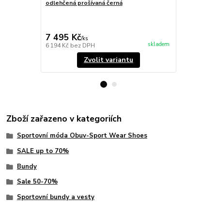
odlehčená prošívaná černá
Bunda tkaná
eukalyptová
3 950 Kč
Ušetříte 1 96
7 495 Kč
1 984 Kč
/
ks
skladem
6 194 Kč
bez DPH
1 640 Kč
bez
Zvolit variantu
Zboží zařazeno v kategoriích
Sportovní móda Obuv-Sport Wear Shoes
SALE up to 70%
Bundy
Sale 50-70%
Sportovní bundy a vesty