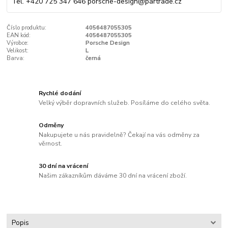
Tel. +420 725 347 646 porsche-design@partrade.cz
Číslo produktu:
4056487055305
EAN kód:
4056487055305
Výrobce:
Porsche Design
Velikost:
L
Barva:
černá
Rychlé dodání
Velký výběr dopravních služeb. Posíláme do celého světa.
Odměny
Nakupujete u nás pravidelně? Čekají na vás odměny za
věrnost.
30 dní na vrácení
Našim zákazníkům dáváme 30 dní na vrácení zboží.
Popis