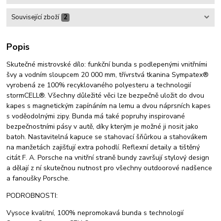
Související zboží
2
Popis
Skutečné mistrovské dílo: funkční bunda s podlepenými vnitřními
švy a vodním sloupcem 20 000 mm, třívrstvá tkanina Sympatex®
vyrobená ze 100% recyklovaného polyesteru a technologií
stormCELL®. Všechny důležité věci lze bezpečně uložit do dvou
kapes s magnetickým zapínáním na lemu a dvou náprsních kapes
s voděodolnými zipy. Bunda má také popruhy inspirované
bezpečnostními pásy v autě, díky kterým je možné ji nosit jako
batoh. Nastavitelná kapuce se stahovací šňůrkou a stahovákem
na manžetách zajišťují extra pohodlí. Reflexní detaily a tištěný
citát F. A. Porsche na vnitřní straně bundy završují stylový design
a dělají z ní skutečnou nutnost pro všechny outdoorové nadšence
a fanoušky Porsche.
PODROBNOSTI:
Vysoce kvalitní, 100% nepromokavá bunda s technologií