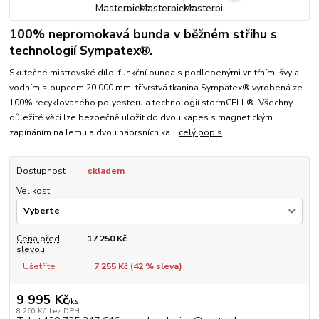
100% nepromokavá bunda v běžném střihu s
technologií Sympatex®.
Skutečné mistrovské dílo: funkční bunda s podlepenými vnitřními švy a
vodním sloupcem 20 000 mm, třívrstvá tkanina Sympatex® vyrobená ze
100% recyklovaného polyesteru a technologií stormCELL®. Všechny
důležité věci lze bezpečně uložit do dvou kapes s magnetickým
zapínáním na lemu a dvou náprsních ka...
celý popis
Dostupnost
skladem
Velikost
Cena před
17 250 Kč
slevou
Ušetříte
7 255 Kč (
42
% sleva)
9 995 Kč
/
ks
8 260 Kč
bez DPH