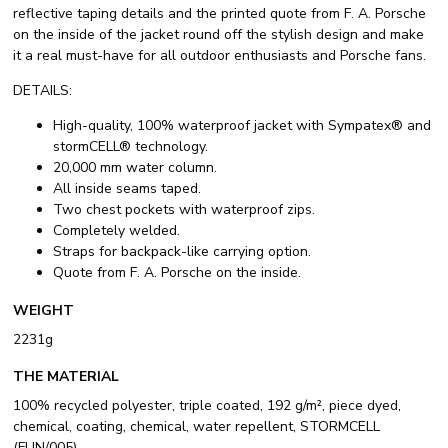
reflective taping details and the printed quote from F. A. Porsche
on the inside of the jacket round off the stylish design and make
it a real must-have for all outdoor enthusiasts and Porsche fans.
DETAILS:
High-quality, 100% waterproof jacket with Sympatex® and
stormCELL® technology.
20,000 mm water column.
All inside seams taped.
Two chest pockets with waterproof zips.
Completely welded.
Straps for backpack-like carrying option.
Quote from F. A. Porsche on the inside.
WEIGHT
2231g
THE MATERIAL
100% recycled polyester, triple coated, 192 g/m², piece dyed,
chemical, coating, chemical, water repellent, STORMCELL
(FUN/005)