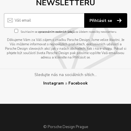
NEWSLETTERU
Přihlásit se
Souhlasím se
zpracováním osobních údajů
za účelem rozesílky newsletteru.
Děkujeme Vám za Váš zájem o značku Porsche Design. Jsme velice šťastni, že
Vás můžeme informovat o nejnovějších produktech, exklusivních událostí a
Porsche Design slevových akcí jak v našich obchodech, tak i na e-shopu. Pokud si
přejete být součástí života Porsche Design pak prosíme vyplňte Vaši emailovou
adresu a klikněte na Přihlásit se.
Sledujte nás na sociálních sítích...
Instagram
a
Facebook
© Porsche Design Prague