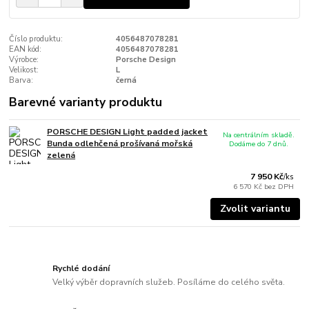
Číslo produktu:
4056487078281
EAN kód:
4056487078281
Výrobce:
Porsche Design
Velikost:
L
Barva:
černá
Barevné varianty produktu
PORSCHE DESIGN Light padded jacket
Na centrálním skladě.
Bunda odlehčená prošívaná mořská
Dodáme do 7 dnů.
zelená
7 950 Kč
/
ks
6 570 Kč
bez DPH
Zvolit variantu
Rychlé dodání
Velký výběr dopravních služeb. Posíláme do celého světa.