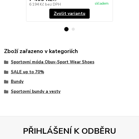
skladem
6 194 Kč
bez DPH
1 640 Kč
bez
Zvolit variantu
Zboží zařazeno v kategoriích
Sportovní móda Obuv-Sport Wear Shoes
SALE up to 70%
Bundy
Sportovní bundy a vesty
PŘIHLÁŠENÍ K ODBĚRU