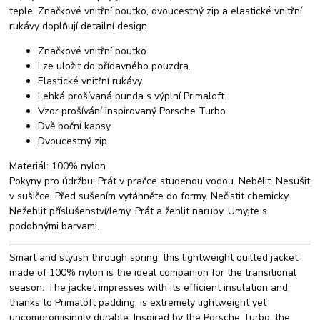
teple. Značkové vnitřní poutko, dvoucestný zip a elastické vnitřní
rukávy doplňují detailní design.
Značkové vnitřní poutko.
Lze uložit do přídavného pouzdra.
Elastické vnitřní rukávy.
Lehká prošívaná bunda s výplní Primaloft.
Vzor prošívání inspirovaný Porsche Turbo.
Dvě boční kapsy.
Dvoucestný zip.
Materiál: 100% nylon
Pokyny pro údržbu: Prát v pračce studenou vodou. Nebělit. Nesušit
v sušičce. Před sušením vytáhněte do formy. Nečistit chemicky.
Nežehlit příslušenství/lemy. Prát a žehlit naruby. Umyjte s
podobnými barvami.
Smart and stylish through spring: this lightweight quilted jacket
made of 100% nylon is the ideal companion for the transitional
season. The jacket impresses with its efficient insulation and,
thanks to Primaloft padding, is extremely lightweight yet
uncompromisingly durable. Inspired by the Porsche Turbo, the