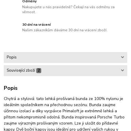
Odměny
Nakupujete u nás pravidelně? Čekají na vás odměny za
věrnost.
30 dní na vrácení
Našim zákazníkům dáváme 30 dní na vrácení zboží.
Popis
Související zboží
2
Popis
Chytrá a stylová: tato lehká prošívaná bunda ze 100% nylonu je
ideálním společníkem na přechodnou sezónu. Bunda zaujme
účinnou izolací a díky vycpávce Primaloft je extrémně lehká a
přitom nekompromisně odolná. Bunda inspirovaná Porsche Turbo
zaujme výrazným prošívaným vzorem. Lze ji uložit do přídavné
kapsy. Dvě boční kapsy jsou ideální pro udržení vašich rukou v