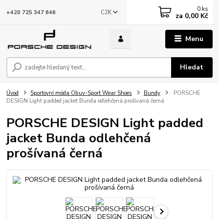
0
ks
CZK
+420 725 347 646
za
0,00 Kč
Menu
Hledat
Úvod
Sportovní móda Obuv-Sport Wear Shoes
Bundy
PORSCHE
DESIGN Light padded jacket Bunda odlehčená prošívaná černá
PORSCHE DESIGN Light padded
jacket Bunda odlehčená
prošívaná černá