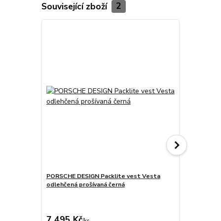
Související zboží
2
PORSCHE DESIGN Packlite vest Vesta
PORSCHE DE
odlehčená prošívaná černá
Bunda tkaná
eukalyptová
3 950 Kč
Ušetříte 1 96
7 495 Kč
1 984 Kč
/
ks