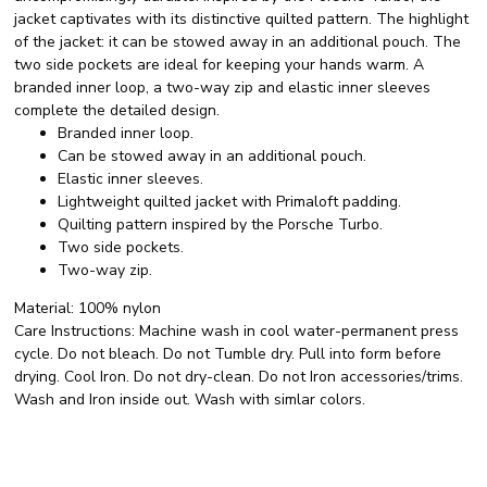
jacket captivates with its distinctive quilted pattern. The highlight
of the jacket: it can be stowed away in an additional pouch. The
two side pockets are ideal for keeping your hands warm. A
branded inner loop, a two-way zip and elastic inner sleeves
complete the detailed design.
Branded inner loop.
Can be stowed away in an additional pouch.
Elastic inner sleeves.
Lightweight quilted jacket with Primaloft padding.
Quilting pattern inspired by the Porsche Turbo.
Two side pockets.
Two-way zip.
Material:
100% nylon
Care Instructions:
Machine wash in cool water-permanent press
cycle. Do not bleach. Do not Tumble dry. Pull into form before
drying. Cool Iron. Do not dry-clean. Do not Iron accessories/trims.
Wash and Iron inside out. Wash with simlar colors.