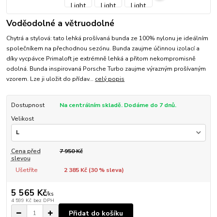
Voděodolné a větruodolné
Chytrá a stylová: tato lehká prošívaná bunda ze 100% nylonu je ideálním
společníkem na přechodnou sezónu. Bunda zaujme účinnou izolací a
díky vycpávce Primaloft je extrémně lehká a přitom nekompromisně
odolná. Bunda inspirovaná Porsche Turbo zaujme výrazným prošívaným
vzorem. Lze ji uložit do přídav...
celý popis
Dostupnost
Na centrálním skladě. Dodáme do 7 dnů.
Velikost
Cena před
7 950 Kč
slevou
Ušetříte
2 385 Kč (
30
% sleva)
5 565 Kč
/
ks
4 599 Kč
bez DPH
Přidat do košíku