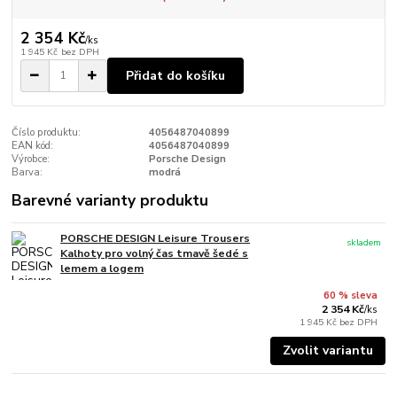
2 354 Kč
/
ks
1 945 Kč
bez DPH
Přidat do košíku
Číslo produktu:
4056487040899
EAN kód:
4056487040899
Výrobce:
Porsche Design
Barva:
modrá
Barevné varianty produktu
PORSCHE DESIGN Leisure Trousers
skladem
Kalhoty pro volný čas tmavě šedé s
lemem a logem
60 % sleva
2 354 Kč
/
ks
1 945 Kč
bez DPH
Zvolit variantu