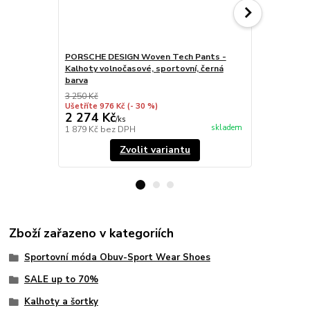
PORSCHE DESIGN Woven Tech Pants -
PORSCHE DE
Kalhoty volnočasové, sportovní, černá
Kalhoty poh
barva
3 250 Kč
3 495 Kč
Ušetříte 976 Kč
(- 30 %)
Ušetříte 1 39
2 274 Kč
2 104 Kč
/
ks
skladem
1 879 Kč
bez DPH
1 739 Kč
bez
Zvolit variantu
Zboží zařazeno v kategoriích
Sportovní móda Obuv-Sport Wear Shoes
SALE up to 70%
Kalhoty a šortky