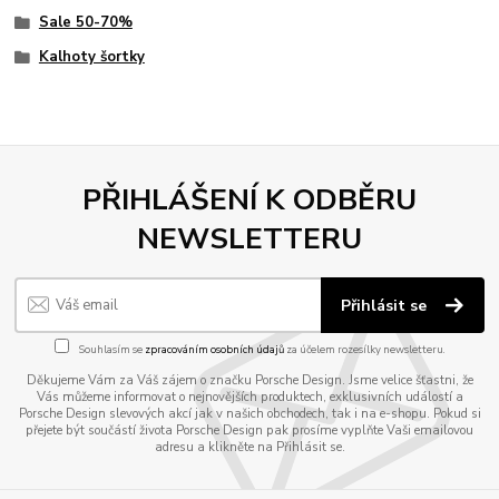
Sale 50-70%
Kalhoty šortky
PŘIHLÁŠENÍ K ODBĚRU
NEWSLETTERU
Přihlásit se
Souhlasím se
zpracováním osobních údajů
za účelem rozesílky newsletteru.
Děkujeme Vám za Váš zájem o značku Porsche Design. Jsme velice šťastni, že
Vás můžeme informovat o nejnovějších produktech, exklusivních událostí a
Porsche Design slevových akcí jak v našich obchodech, tak i na e-shopu. Pokud si
přejete být součástí života Porsche Design pak prosíme vyplňte Vaši emailovou
adresu a klikněte na Přihlásit se.