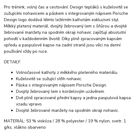
Pro trénink, volný čas a cestování: Design tepláků s kuželovitě se
zužujícími nohavicemi a páskem s integrovaným nápisem Porsche
Design logo dodává těmto ležérním kalhotám exkluzivní styl.
Měkký pletený materiál, dvojitý žebrovaný lem s šňůrou a dvojité
žebrované manžety na spodním okraji nohavic zajišťují absolutní
pohodlí v každodenním životě. Díky plně zpracovaným kapsám
vpředu a paspulové kapse na zadní straně jsou věci na denní
používání vždy po ruce.
DETAILY:
Volnočasové kalhoty z měkkého pleteného materiálu.
Kuželovitě se zužující střih nohavic.
Páska s integrovaným nápisem Porsche Design.
Dvojitý žebrovaný lem s kordelovým uzávěrem.
Dvě plně zpracované přední kapsy a jedna paspulová kapsa
vzadu vpravo.
Dvojité žebrované manžety na spodním okraji nohavic.
MATERIÁL: 53 % viskóza / 28 % polyester / 19 % nylon, svetr, 1
g/ks, vlákno obarveno