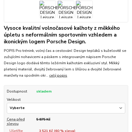
Vysoce kvalitní volnočasové kalhoty z měkkého
úpletu s neformálním sportovním vzhledem a
ikonickým logem Porsche Design.
POPIS Pro trénink, volný čas a cestování: Design tepláků s kuželovitě se
zužujícími nohavicemi a páskem s integrovaným nápisem Porsche
Design logo dodává těmto ležérním kalhotám exkluzivní styl. Měkký
pletený materiál, dvojitý žebrovaný lem s šňůrou a dvojité žebrované
manžety na spodním okr...
celý popis
Dostupnost
skladem
Velikost
Cena před
5 875 Kč
slevou
Ušetříte
3 521 Kč (
60
% sleva)