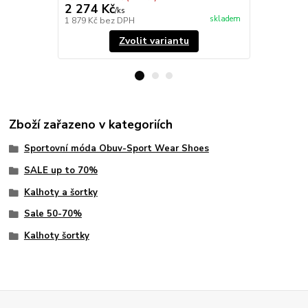
2 274 Kč
2 104 Kč
/
ks
skladem
1 879 Kč
bez DPH
1 739 Kč
bez
Zvolit variantu
Zboží zařazeno v kategoriích
Sportovní móda Obuv-Sport Wear Shoes
SALE up to 70%
Kalhoty a šortky
Sale 50-70%
Kalhoty šortky