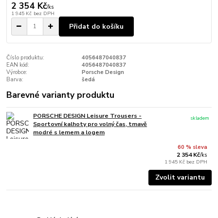
2 354 Kč
/
ks
1 945 Kč
bez DPH
Přidat do košíku
Číslo produktu:
4056487040837
EAN kód:
4056487040837
Výrobce:
Porsche Design
Barva:
šedá
Barevné varianty produktu
PORSCHE DESIGN Leisure Trousers -
skladem
Sportovní kalhoty pro volný čas, tmavě
modré s lemem a logem
60 % sleva
2 354 Kč
/
ks
1 945 Kč
bez DPH
Zvolit variantu