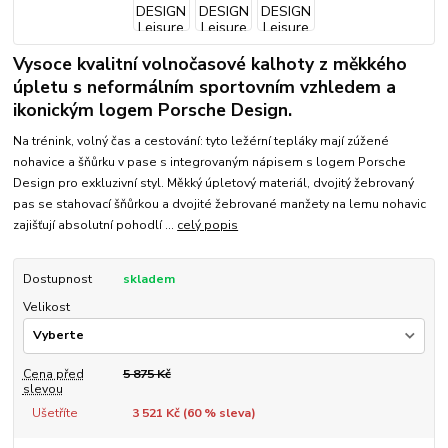
Vysoce kvalitní volnočasové kalhoty z měkkého
úpletu s neformálním sportovním vzhledem a
ikonickým logem Porsche Design.
Na trénink, volný čas a cestování: tyto ležérní tepláky mají zúžené
nohavice a šňůrku v pase s integrovaným nápisem s logem Porsche
Design pro exkluzivní styl. Měkký úpletový materiál, dvojitý žebrovaný
pas se stahovací šňůrkou a dvojité žebrované manžety na lemu nohavic
zajišťují absolutní pohodlí ...
celý popis
Dostupnost
skladem
Velikost
Cena před
5 875 Kč
slevou
Ušetříte
3 521 Kč (
60
% sleva)