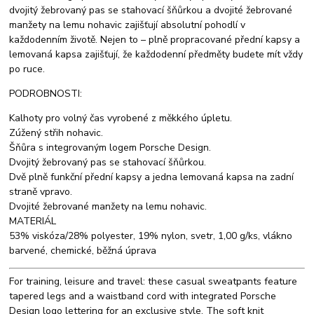
dvojitý žebrovaný pas se stahovací šňůrkou a dvojité žebrované
manžety na lemu nohavic zajišťují absolutní pohodlí v
každodenním životě. Nejen to – plně propracované přední kapsy a
lemovaná kapsa zajišťují, že každodenní předměty budete mít vždy
po ruce.
PODROBNOSTI:
Kalhoty pro volný čas vyrobené z měkkého úpletu.
Zúžený střih nohavic.
Šňůra s integrovaným logem Porsche Design.
Dvojitý žebrovaný pas se stahovací šňůrkou.
Dvě plně funkční přední kapsy a jedna lemovaná kapsa na zadní
straně vpravo.
Dvojité žebrované manžety na lemu nohavic.
MATERIÁL
53% viskóza/28% polyester, 19% nylon, svetr, 1,00 g/ks, vlákno
barvené, chemické, běžná úprava
For training, leisure and travel: these casual sweatpants feature
tapered legs and a waistband cord with integrated Porsche
Design logo lettering for an exclusive style. The soft knit