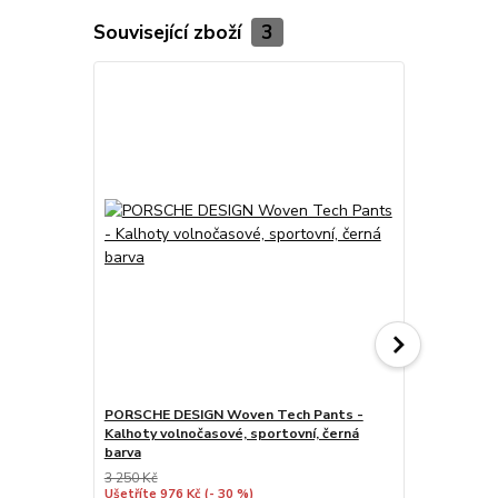
Související zboží
3
PORSCHE DESIGN Woven Tech Pants -
PORSCHE DE
Kalhoty volnočasové, sportovní, černá
Kalhoty poh
barva
3 250 Kč
3 495 Kč
Ušetříte 976 Kč
(- 30 %)
Ušetříte 1 39