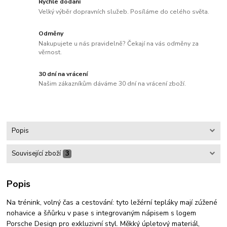
Rychlé dodání
Velký výběr dopravních služeb. Posíláme do celého světa.
Odměny
Nakupujete u nás pravidelně? Čekají na vás odměny za
věrnost.
30 dní na vrácení
Našim zákazníkům dáváme 30 dní na vrácení zboží.
Popis
Související zboží
3
Popis
Na trénink, volný čas a cestování: tyto ležérní tepláky mají zúžené
nohavice a šňůrku v pase s integrovaným nápisem s logem
Porsche Design pro exkluzivní styl. Měkký úpletový materiál,