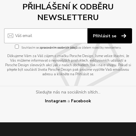
PŘIHLÁŠENÍ K ODBĚRU
NEWSLETTERU
Přihlásit se
Souhlasím se
zpracováním osobních údajů
za účelem rozesílky newsletteru.
Děkujeme Vám za Váš zájem o značku Porsche Design. Jsme velice šťastni, že
Vás můžeme informovat o nejnovějších produktech, exklusivních událostí a
Porsche Design slevových akcí jak v našich obchodech, tak i na e-shopu. Pokud si
přejete být součástí života Porsche Design pak prosíme vyplňte Vaši emailovou
adresu a klikněte na Přihlásit se.
Sledujte nás na sociálních sítích...
Instagram
a
Facebook