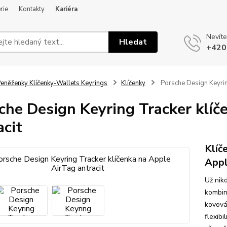
rie
Kontakty
Kariéra
Nevíte
Hledat
+420
eněženky Klíčenky-Wallets Keyrings
Klíčenky
Porsche Design Keyring
che Design Keyring Tracker klíč
acit
Klíč
Appl
Už nik
kombin
kovová
flexib