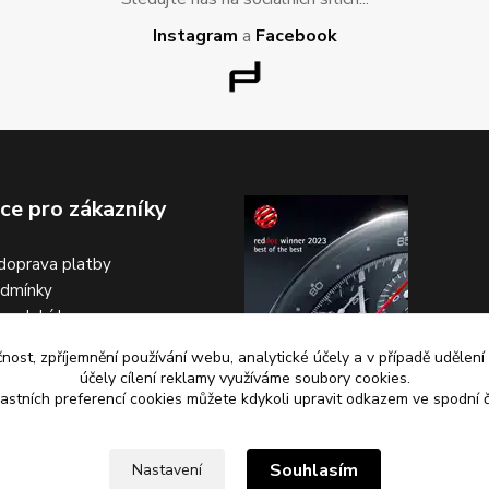
Instagram
a
Facebook
ce pro zákazníky
doprava platby
odmínky
na dobírku
čnost, zpříjemnění používání webu, analytické účely a v případě udělení
účely cílení reklamy využíváme soubory cookies.
astních preferencí cookies můžete kdykoli upravit odkazem ve spodní č
s
výroba a administrace: MEDIASYS
kostí
Souhlasím
Nastavení