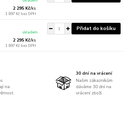
skladem
2 295 Kč
/
ks
1 897 Kč
bez DPH
Přidat do košíku
skladem
2 295 Kč
/
ks
1 897 Kč
bez DPH
30 dní na vrácení
ás
Našim zákazníkům
jí na
dáváme 30 dní na
ěrnost.
vrácení zboží.