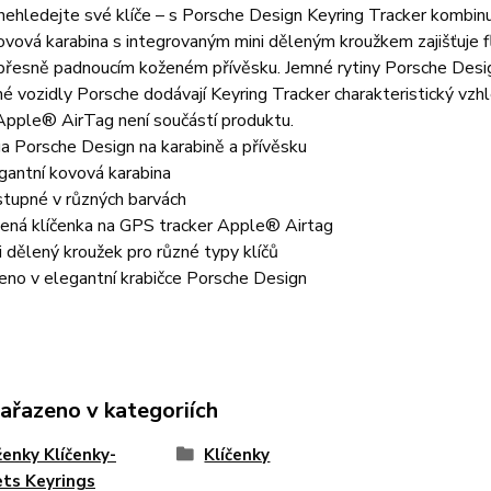
nehledejte své klíče – s Porsche Design Keyring Tracker kombinu
kovová karabina s integrovaným mini děleným kroužkem zajišťuje 
přesně padnoucím koženém přívěsku. Jemné rytiny Porsche Design
né vozidly Porsche dodávají Keyring Tracker charakteristický vzh
Apple® AirTag není součástí produktu.
a Porsche Design na karabině a přívěsku
gantní kovová karabina
tupné v různých barvách
ená klíčenka na GPS tracker Apple® Airtag
i dělený kroužek pro různé typy klíčů
eno v elegantní krabičce Porsche Design
zařazeno v kategoriích
enky Klíčenky-
Klíčenky
ts Keyrings