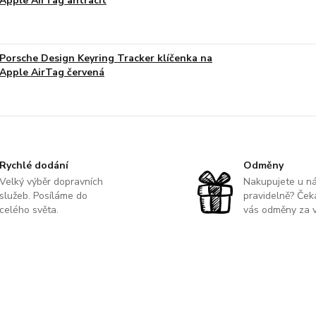
Apple AirTag antracit
Porsche Design Keyring Tracker klíčenka na
Apple AirTag červená
Rychlé dodání
Odměny
Velký výběr dopravních
Nakupujete u n
služeb. Posíláme do
pravidelně? Čeka
celého světa.
vás odměny za v