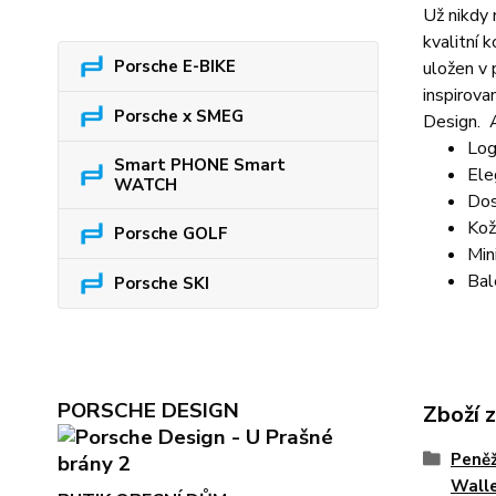
Už nikdy 
kvalitní 
Porsche E-BIKE
uložen v 
inspirova
Porsche x SMEG
Design. 
Log
Smart PHONE Smart
Ele
WATCH
Dos
Kož
Porsche GOLF
Min
Bal
Porsche SKI
PORSCHE DESIGN
Zboží 
Peněž
Walle