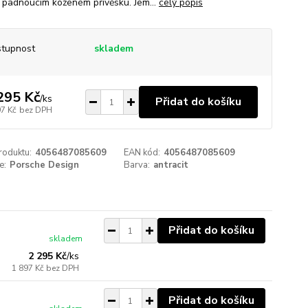
 padnoucím koženém přívěsku. Jem...
celý popis
tupnost
skladem
295 Kč
/
ks
Přidat do košíku
97 Kč
bez DPH
roduktu:
4056487085609
EAN kód:
4056487085609
e:
Porsche Design
Barva:
antracit
Přidat do košíku
skladem
2 295 Kč
/
ks
1 897 Kč
bez DPH
Přidat do košíku