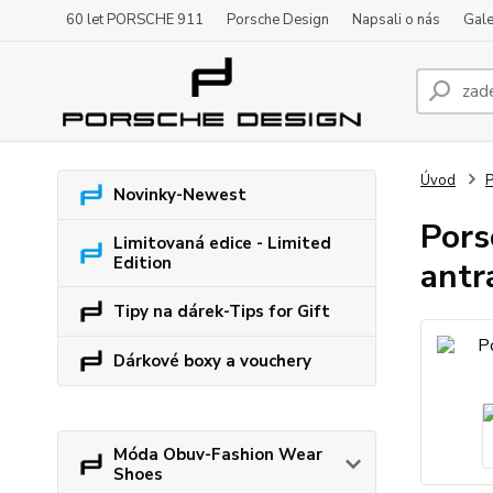
60 let PORSCHE 911
Porsche Design
Napsali o nás
Gale
Úvod
P
Novinky-Newest
Pors
Limitovaná edice - Limited
Edition
antr
Tipy na dárek-Tips for Gift
Dárkové boxy a vouchery
Móda Obuv-Fashion Wear
Shoes