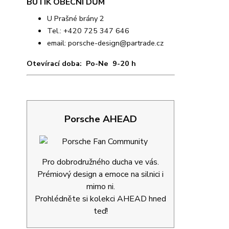
BUTIK OBECNÍ DŮM
U Prašné brány 2
Tel.: +420 725 347 646
email:
porsche-design@partrade.cz
Otevírací doba: Po-Ne 9-20 h
Porsche AHEAD
Pro dobrodružného ducha ve vás.
Prémiový design a emoce na silnici i
mimo ni.
Prohlédněte si kolekci AHEAD hned
teď!