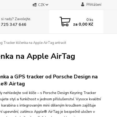
Přihlášení
CZK
 si rady? Zavolejte.
0
ks
za
0,00 Kč
 725 347 646
 Tracker klíčenka na Apple AirTag antracit
enka na Apple AirTag
enka a GPS tracker od Porsche Design na
e® Airtag
dy nehledejte své klíče – s Porsche Design Keyring Tracker
ujete styl a funkčnost v jednom příslušenství. Vysoce kvalitní
 karabina s integrovaným mini děleným kroužkem zajišťuje
ilní upevnění, zatímco Apple® AirTag je bezpečně uložen v