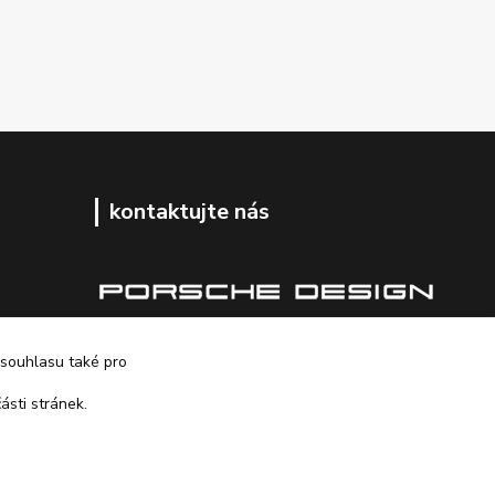
kontaktujte nás
+420 725 347 646
 souhlasu také pro
ásti stránek.
porsche-design@partrade.cz