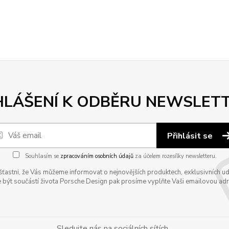
HLÁŠENÍ K ODBĚRU NEWSLET
Přihlásit se
Souhlasím se
zpracováním osobních údajů
za účelem rozesílky newsletteru.
astni, že Vás můžeme informovat o nejnovějších produktech, exklusivních udál
 být součástí života Porsche Design pak prosíme vyplňte Vaši emailovou adres
Sledujte nás na sociálních sítích...