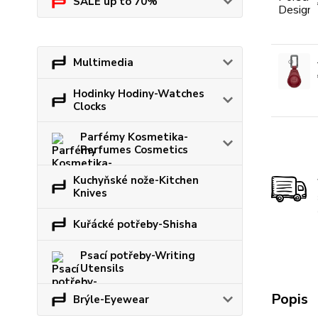
SALE up to 70%
Multimedia
Hodinky Hodiny-Watches
Clocks
Parfémy Kosmetika-
Perfumes Cosmetics
Kuchyňské nože-Kitchen
Knives
Kuřácké potřeby-Shisha
Psací potřeby-Writing
Utensils
Popis
Brýle-Eyewear