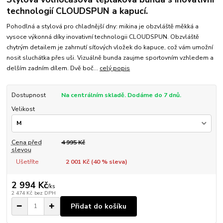
technologií CLOUDSPUN a kapucí.
Pohodlná a stylová pro chladnější dny: mikina je obzvláště měkká a
vysoce výkonná díky inovativní technologii CLOUDSPUN. Obzvláště
chytrým detailem je zahrnutí síťových vložek do kapuce, což vám umožní
nosit sluchátka přes uši. Vizuálně bunda zaujme sportovním vzhledem a
delším zadním dílem. Dvě boč...
celý popis
Dostupnost
Na centrálním skladě. Dodáme do 7 dnů.
Velikost
Cena před
4 995 Kč
slevou
Ušetříte
2 001 Kč (
40
% sleva)
2 994 Kč
/
ks
2 474 Kč
bez DPH
Přidat do košíku