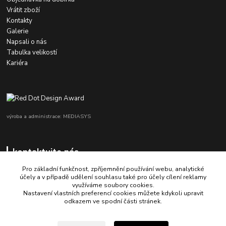
Vrátit zboží
Kontakty
Galerie
Napsali o nás
Tabulka velikostí
Kariéra
výroba a administrace: MEDIASYS
kontaktujte nás
Pro základní funkčnost, zpříjemnění používání webu, analytické
účely a v případě udělení souhlasu také pro účely cílení reklamy
využíváme soubory cookies.
+420 725 347 646
Nastavení vlastních preferencí cookies můžete kdykoli upravit
odkazem ve spodní části stránek.
porsche-design@partrade.cz