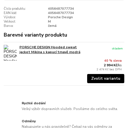
Číslo produktu:
4056487077734
EAN kód:
4056487077734
Výrobce:
Porsche Design
Velikost:
M
Barva:
černá
Barevné varianty produktu
PORSCHE DESIGN Hooded sweat
skladem
jacket Mikina s kapucí tmavě modrá
40 % sleva
2 994 Kč
/
ks
2 474 Kč
bez DPH
Zvolit variantu
Rychlé dodání
Velký výběr dopravních služeb. Posíláme do celého světa.
Odměny
Nakupujete u nás pravidelně? Čekají na vás odměny za