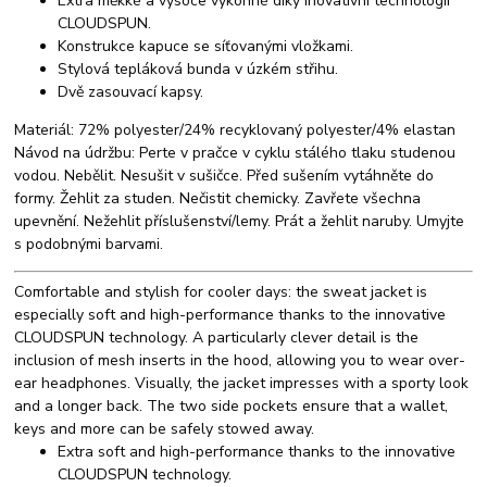
Extra měkké a vysoce výkonné díky inovativní technologii
CLOUDSPUN.
Konstrukce kapuce se síťovanými vložkami.
Stylová tepláková bunda v úzkém střihu.
Dvě zasouvací kapsy.
Materiál: 72% polyester/24% recyklovaný polyester/4% elastan
Návod na údržbu: Perte v pračce v cyklu stálého tlaku studenou
vodou. Nebělit. Nesušit v sušičce. Před sušením vytáhněte do
formy. Žehlit za studen. Nečistit chemicky. Zavřete všechna
upevnění. Nežehlit příslušenství/lemy. Prát a žehlit naruby. Umyjte
s podobnými barvami.
Comfortable and stylish for cooler days: the sweat jacket is
especially soft and high-performance thanks to the innovative
CLOUDSPUN technology. A particularly clever detail is the
inclusion of mesh inserts in the hood, allowing you to wear over-
ear headphones. Visually, the jacket impresses with a sporty look
and a longer back. The two side pockets ensure that a wallet,
keys and more can be safely stowed away.
Extra soft and high-performance thanks to the innovative
CLOUDSPUN technology.