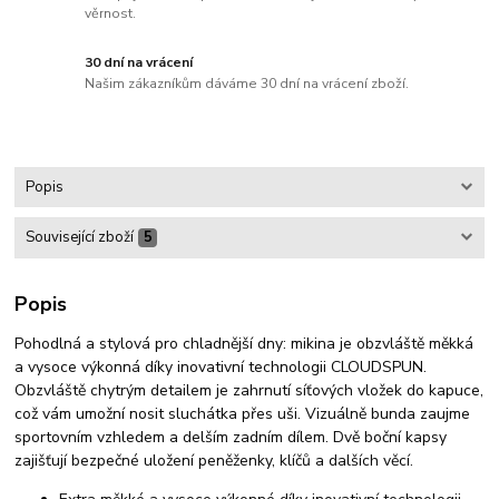
věrnost.
30 dní na vrácení
Našim zákazníkům dáváme 30 dní na vrácení zboží.
Popis
Související zboží
5
Popis
Pohodlná a stylová pro chladnější dny: mikina je obzvláště měkká
a vysoce výkonná díky inovativní technologii CLOUDSPUN.
Obzvláště chytrým detailem je zahrnutí síťových vložek do kapuce,
což vám umožní nosit sluchátka přes uši. Vizuálně bunda zaujme
sportovním vzhledem a delším zadním dílem. Dvě boční kapsy
zajišťují bezpečné uložení peněženky, klíčů a dalších věcí.