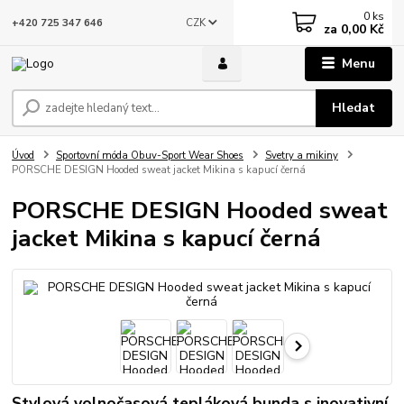
0
ks
CZK
+420 725 347 646
za
0,00 Kč
Menu
Hledat
Úvod
Sportovní móda Obuv-Sport Wear Shoes
Svetry a mikiny
PORSCHE DESIGN Hooded sweat jacket Mikina s kapucí černá
PORSCHE DESIGN Hooded sweat
jacket Mikina s kapucí černá
Stylová volnočasová tepláková bunda s inovativní