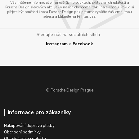
Vás můžeme informovat o nejnovějších produktech, exklusivních událostí a
Porsche Design slevových akcí jak v našich obchodech, tak i na e-shopu. Pokud si
přejete být součástí života Porsche Design pak prosíme vyplňte Vaši emailovou
adresu a klikněte na Přihlásit se.
Sledujte nás na sociálních sítích...
Instagram
a
Facebook
© Porsche Design Prague
informace pro zákazníky
Nakupování doprava platby
Obchodní podmínky
Objednávka na dobírku