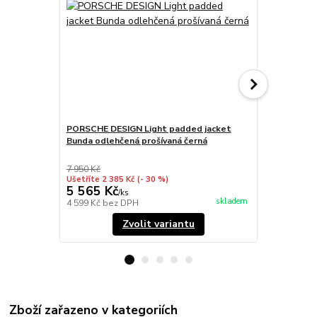
PORSCHE DESIGN Light padded jacket
PORSCHE DE
Bunda odlehčená prošívaná černá
Bunda odleh
7 950 Kč
Ušetříte 2 385 Kč
(- 30 %)
5 565 Kč
7 950 Kč
/
ks
skladem
4 599 Kč
bez DPH
6 570 Kč
bez
Zvolit variantu
Zboží zařazeno v kategoriích