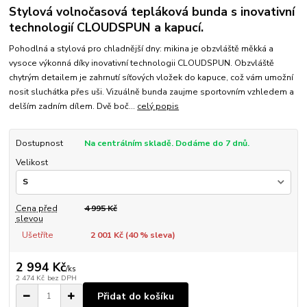
Stylová volnočasová tepláková bunda s inovativní
technologií CLOUDSPUN a kapucí.
Pohodlná a stylová pro chladnější dny: mikina je obzvláště měkká a
vysoce výkonná díky inovativní technologii CLOUDSPUN. Obzvláště
chytrým detailem je zahrnutí síťových vložek do kapuce, což vám umožní
nosit sluchátka přes uši. Vizuálně bunda zaujme sportovním vzhledem a
delším zadním dílem. Dvě boč...
celý popis
Dostupnost
Na centrálním skladě. Dodáme do 7 dnů.
Velikost
Cena před
4 995 Kč
slevou
Ušetříte
2 001 Kč (
40
% sleva)
2 994 Kč
/
ks
2 474 Kč
bez DPH
Přidat do košíku