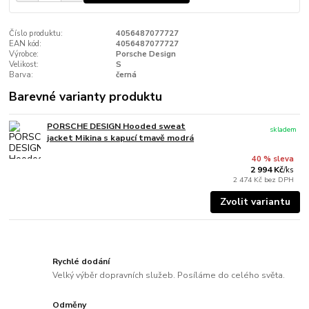
Číslo produktu:
4056487077727
EAN kód:
4056487077727
Výrobce:
Porsche Design
Velikost:
S
Barva:
černá
Barevné varianty produktu
PORSCHE DESIGN Hooded sweat
skladem
jacket Mikina s kapucí tmavě modrá
40 % sleva
2 994 Kč
/
ks
2 474 Kč
bez DPH
Zvolit variantu
Rychlé dodání
Velký výběr dopravních služeb. Posíláme do celého světa.
Odměny