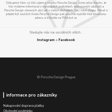
Děkujeme Vám za Váš zájem o značku Porsche Design. Jsme velice šťastni, že
Vás můžeme informovat o nejnovějších produktech, exklusivních událostí a
Porsche Design slevových akcí jak v našich obchodech, tak i na e-shopu. Pokud si
přejete být součástí života Porsche Design pak prosíme vyplňte Vaši emailovou
adresu a klikněte na Přihlásit se.
Sledujte nás na sociálních sítích...
Instagram
a
Facebook
© Porsche Design Prague
informace pro zákazníky
Nakupování doprava platby
Obchodní podmínky