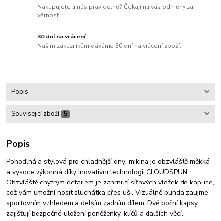
Nakupujete u nás pravidelně? Čekají na vás odměny za
věrnost.
30 dní na vrácení
Našim zákazníkům dáváme 30 dní na vrácení zboží.
Popis
Související zboží
5
Popis
Pohodlná a stylová pro chladnější dny: mikina je obzvláště měkká
a vysoce výkonná díky inovativní technologii CLOUDSPUN.
Obzvláště chytrým detailem je zahrnutí síťových vložek do kapuce,
což vám umožní nosit sluchátka přes uši. Vizuálně bunda zaujme
sportovním vzhledem a delším zadním dílem. Dvě boční kapsy
zajišťují bezpečné uložení peněženky, klíčů a dalších věcí.