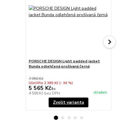
PORSCHE DESIGN Light padded jacket
PORSCHE DE
Bunda odlehčená prošívaná černá
Bunda odleh
7 950 Kč
Ušetříte 2 385 Kč
(- 30 %)
5 565 Kč
7 950 Kč
/
ks
skladem
4 599 Kč
bez DPH
6 570 Kč
bez
Zvolit variantu