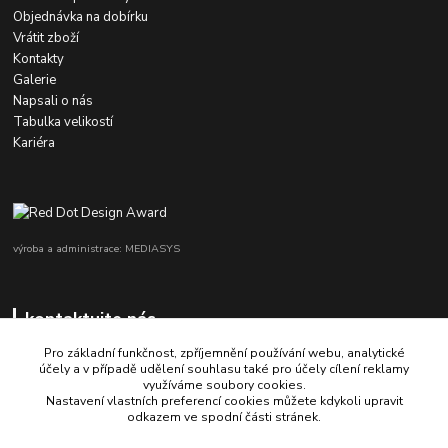
Objednávka na dobírku
Vrátit zboží
Kontakty
Galerie
Napsali o nás
Tabulka velikostí
Kariéra
výroba a administrace: MEDIASYS
kontaktujte nás
Pro základní funkčnost, zpříjemnění používání webu, analytické
účely a v případě udělení souhlasu také pro účely cílení reklamy
využíváme soubory cookies.
+420 725 347 646
Nastavení vlastních preferencí cookies můžete kdykoli upravit
odkazem ve spodní části stránek.
porsche-design@partrade.cz