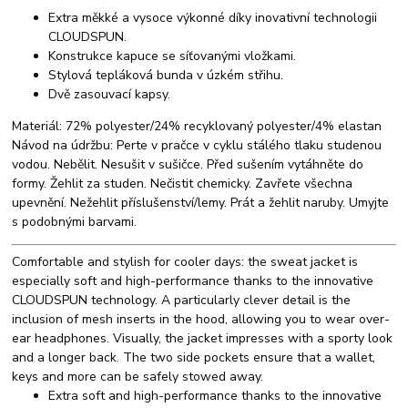
Extra měkké a vysoce výkonné díky inovativní technologii
CLOUDSPUN.
Konstrukce kapuce se síťovanými vložkami.
Stylová tepláková bunda v úzkém střihu.
Dvě zasouvací kapsy.
Materiál: 72% polyester/24% recyklovaný polyester/4% elastan
Návod na údržbu: Perte v pračce v cyklu stálého tlaku studenou
vodou. Nebělit. Nesušit v sušičce. Před sušením vytáhněte do
formy. Žehlit za studen. Nečistit chemicky. Zavřete všechna
upevnění. Nežehlit příslušenství/lemy. Prát a žehlit naruby. Umyjte
s podobnými barvami.
Comfortable and stylish for cooler days: the sweat jacket is
especially soft and high-performance thanks to the innovative
CLOUDSPUN technology. A particularly clever detail is the
inclusion of mesh inserts in the hood, allowing you to wear over-
ear headphones. Visually, the jacket impresses with a sporty look
and a longer back. The two side pockets ensure that a wallet,
keys and more can be safely stowed away.
Extra soft and high-performance thanks to the innovative