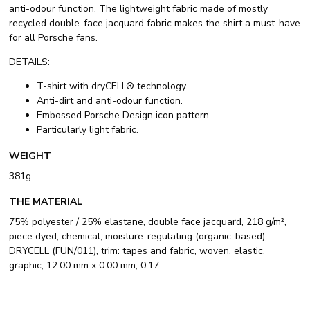
anti-odour function. The lightweight fabric made of mostly
recycled double-face jacquard fabric makes the shirt a must-have
for all Porsche fans.
DETAILS:
T-shirt with dryCELL® technology.
Anti-dirt and anti-odour function.
Embossed Porsche Design icon pattern.
Particularly light fabric.
WEIGHT
381g
THE MATERIAL
75% polyester / 25% elastane, double face jacquard, 218 g/m²,
piece dyed, chemical, moisture-regulating (organic-based),
DRYCELL (FUN/011), trim: tapes and fabric, woven, elastic,
graphic, 12.00 mm x 0.00 mm, 0.17