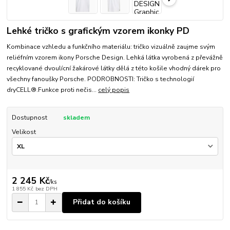
Lehké tričko s grafickým vzorem ikonky PD
Kombinace vzhledu a funkčního materiálu: tričko vizuálně zaujme svým
reliéfním vzorem ikony Porsche Design. Lehká látka vyrobená z převážně
recyklované dvoulícní žakárové látky dělá z této košile vhodný dárek pro
všechny fanoušky Porsche. PODROBNOSTI: Tričko s technologií
dryCELL®.Funkce proti nečis...
celý popis
Dostupnost
skladem
Velikost
2 245 Kč
/
ks
1 855 Kč
bez DPH
Přidat do košíku