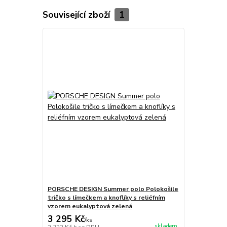
Související zboží
1
PORSCHE DESIGN Summer polo Polokošile
tričko s límečkem a knoflíky s reliéfním
vzorem eukalyptová zelená
3 295 Kč
/
ks
skladem