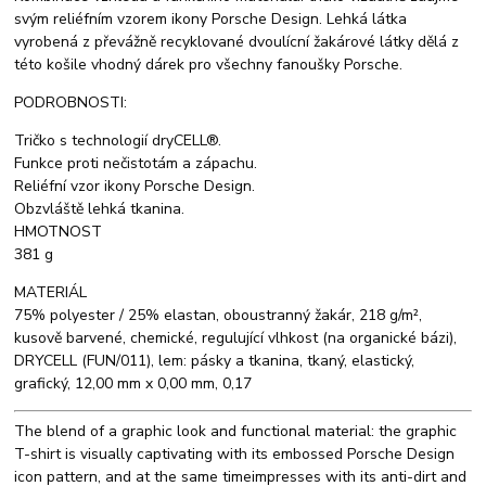
svým reliéfním vzorem ikony Porsche Design. Lehká látka
vyrobená z převážně recyklované dvoulícní žakárové látky dělá z
této košile vhodný dárek pro všechny fanoušky Porsche.
PODROBNOSTI:
Tričko s technologií dryCELL®.
Funkce proti nečistotám a zápachu.
Reliéfní vzor ikony Porsche Design.
Obzvláště lehká tkanina.
HMOTNOST
381 g
MATERIÁL
75% polyester / 25% elastan, oboustranný žakár, 218 g/m²,
kusově barvené, chemické, regulující vlhkost (na organické bázi),
DRYCELL (FUN/011), lem: pásky a tkanina, tkaný, elastický,
grafický, 12,00 mm x 0,00 mm, 0,17
The blend of a graphic look and functional material: the graphic
T-shirt is visually captivating with its embossed Porsche Design
icon pattern, and at the same timeimpresses with its anti-dirt and