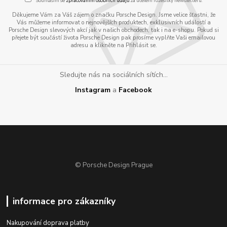
Souhlasím se
zpracováním osobních údajů
za účelem rozesílky newsletteru.
Děkujeme Vám za Váš zájem o značku Porsche Design. Jsme velice šťastni, že
Vás můžeme informovat o nejnovějších produktech, exklusivních událostí a
Porsche Design slevových akcí jak v našich obchodech, tak i na e-shopu. Pokud si
přejete být součástí života Porsche Design pak prosíme vyplňte Vaši emailovou
adresu a klikněte na Přihlásit se.
Sledujte nás na sociálních sítích...
Instagram
a
Facebook
© Porsche Design Prague
informace pro zákazníky
Nakupování doprava platby