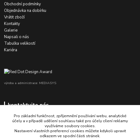
Obchodní podmínky
Objednávka na dobírku
Vrátit zboží
Kontakty
Galerie
Napsali o nás
Tabulka velikostí
Kariéra
výroba a administrace: MEDIASYS
kontaktujte nás
Pro základní funkčnost, zpříjemnění používání webu, analytické
účely a v případě udělení souhlasu také pro účely cílení reklamy
využíváme soubory cookies.
+420 725 347 646
Nastavení vlastních preferencí cookies můžete kdykoli upravit
odkazem ve spodní části stránek.