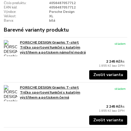
Číslo produktu:
4056487057712
EAN kód:
4056487057712
Výrobce:
Porsche Design
Velikost:
XL
Barva:
bílá
Barevné varianty produktu
PORSCHE DESIGN Graphic T-shirt
skladem
Tričko sportovní funkční s kulatým
výstřihem a potiskem námořní modrá
2 245 Kč
/
ks
1 855 Kč
bez DPH
Zvolit variantu
PORSCHE DESIGN Graphic T-shirt
skladem
Tričko sportovní funkční s kulatým
výstřihem a potiskem černá
2 245 Kč
/
ks
1 855 Kč
bez DPH
Zvolit variantu