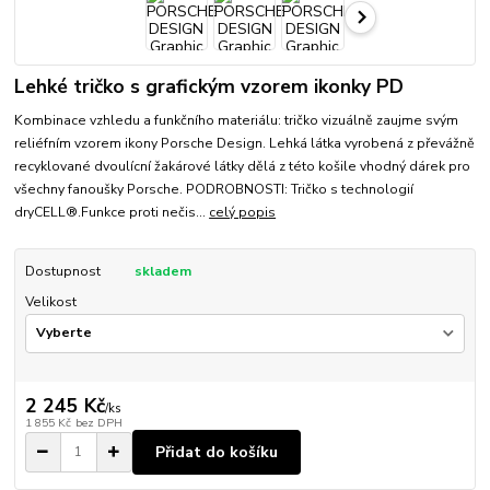
Lehké tričko s grafickým vzorem ikonky PD
Kombinace vzhledu a funkčního materiálu: tričko vizuálně zaujme svým
reliéfním vzorem ikony Porsche Design. Lehká látka vyrobená z převážně
recyklované dvoulícní žakárové látky dělá z této košile vhodný dárek pro
všechny fanoušky Porsche. PODROBNOSTI: Tričko s technologií
dryCELL®.Funkce proti nečis...
celý popis
Dostupnost
skladem
Velikost
2 245 Kč
/
ks
1 855 Kč
bez DPH
Přidat do košíku