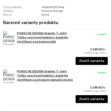
Číslo produktu:
4056487057644
Výrobce:
Porsche Design
Barva:
černá
Barevné varianty produktu
PORSCHE DESIGN Graphic T-shirt
skladem
Tričko sportovní funkční s kulatým
výstřihem a potiskem bílá
2 245 Kč
/
ks
1 855 Kč
bez DPH
Zvolit variantu
PORSCHE DESIGN Graphic T-shirt
skladem
Tričko sportovní funkční s kulatým
výstřihem a potiskem námořní modrá
2 245 Kč
/
ks
1 855 Kč
bez DPH
Zvolit variantu