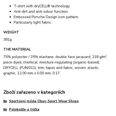
T-shirt with dryCELL® technology.
Anti-dirt and anti-odour function.
Embossed Porsche Design icon pattern.
Particularly light fabric.
WEIGHT
381g
THE MATERIAL
75% polyester / 25% elastane, double face jacquard, 218 g/m²,
piece dyed, chemical, moisture-regulating (organic-based),
DRYCELL (FUN/011), trim: tapes and fabric, woven, elastic,
graphic, 12.00 mm x 0.00 mm, 0.17
Zboží zařazeno v kategoriích
Sportovní móda Obuv-Sport Wear Shoes
Polokošile a trička