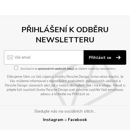
PŘIHLÁŠENÍ K ODBĚRU
NEWSLETTERU
Přihlásit se
Souhlasím se
zpracováním osobních údajů
za účelem rozesílky newsletteru.
Děkujeme Vám za Váš zájem o značku Porsche Design. Jsme velice šťastni, že
Vás můžeme informovat o nejnovějších produktech, exklusivních událostí a
Porsche Design slevových akcí jak v našich obchodech, tak i na e-shopu. Pokud si
přejete být součástí života Porsche Design pak prosíme vyplňte Vaši emailovou
adresu a klikněte na Přihlásit se.
Sledujte nás na sociálních sítích...
Instagram
a
Facebook