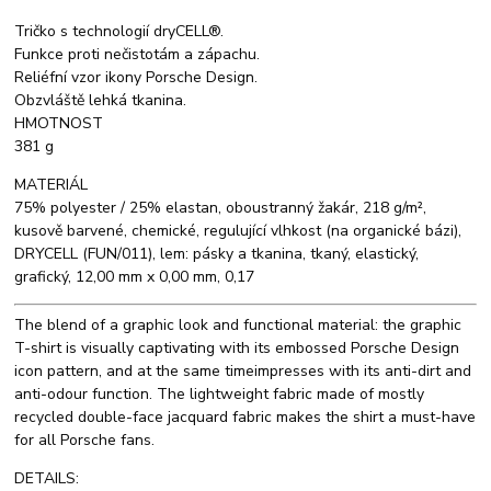
Tričko s technologií dryCELL®.
Funkce proti nečistotám a zápachu.
Reliéfní vzor ikony Porsche Design.
Obzvláště lehká tkanina.
HMOTNOST
381 g
MATERIÁL
75% polyester / 25% elastan, oboustranný žakár, 218 g/m²,
kusově barvené, chemické, regulující vlhkost (na organické bázi),
DRYCELL (FUN/011), lem: pásky a tkanina, tkaný, elastický,
grafický, 12,00 mm x 0,00 mm, 0,17
The blend of a graphic look and functional material: the graphic
T-shirt is visually captivating with its embossed Porsche Design
icon pattern, and at the same timeimpresses with its anti-dirt and
anti-odour function. The lightweight fabric made of mostly
recycled double-face jacquard fabric makes the shirt a must-have
for all Porsche fans.
DETAILS: