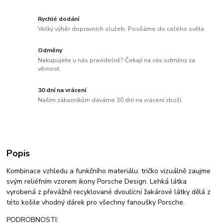
Rychlé dodání
Velký výběr dopravních služeb. Posíláme do celého světa.
Odměny
Nakupujete u nás pravidelně? Čekají na vás odměny za
věrnost.
30 dní na vrácení
Našim zákazníkům dáváme 30 dní na vrácení zboží.
Popis
Kombinace vzhledu a funkčního materiálu: tričko vizuálně zaujme
svým reliéfním vzorem ikony Porsche Design. Lehká látka
vyrobená z převážně recyklované dvoulícní žakárové látky dělá z
této košile vhodný dárek pro všechny fanoušky Porsche.
PODROBNOSTI: