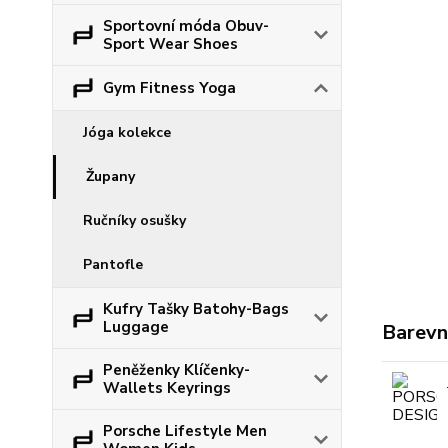
Sportovní móda Obuv-
Sport Wear Shoes
Gym Fitness Yoga
Jóga kolekce
Župany
Ručníky osušky
Pantofle
Kufry Tašky Batohy-Bags
Luggage
Barevn
Peněženky Klíčenky-
Wallets Keyrings
Porsche Lifestyle Men