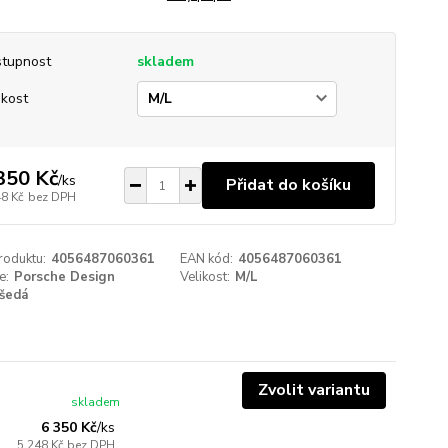
tupnost
skladem
ikost
350 Kč
/
ks
Přidat do košíku
48 Kč
bez DPH
roduktu:
4056487060361
EAN kód:
4056487060361
e:
Porsche Design
Velikost:
M/L
šedá
Zvolit variantu
skladem
6 350 Kč
/
ks
5 248 Kč
bez DPH