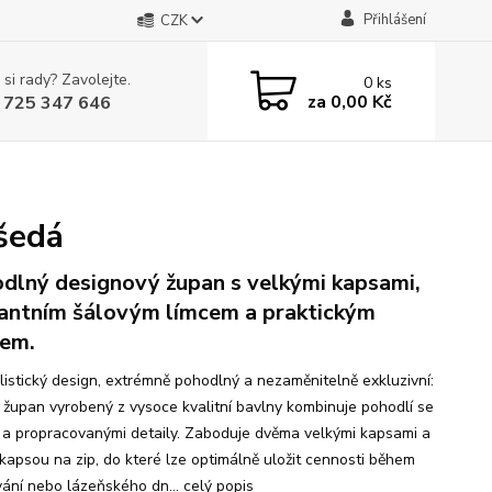
Přihlášení
CZK
 si rady? Zavolejte.
0
ks
za
0,00 Kč
 725 347 646
šedá
dlný designový župan s velkými kapsami,
antním šálovým límcem a praktickým
em.
listický design, extrémně pohodlný a nezaměnitelně exkluzivní:
 župan vyrobený z vysoce kvalitní bavlny kombinuje pohodlí se
 a propracovanými detaily. Zaboduje dvěma velkými kapsami a
í kapsou na zip, do které lze optimálně uložit cennosti během
ání nebo lázeňského dn...
celý popis