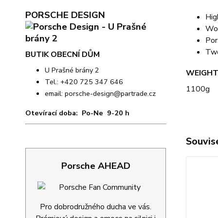
PORSCHE DESIGN
Hig
Wov
Por
Two
BUTIK OBECNÍ DŮM
U Prašné brány 2
WEIGH
Tel.: +420 725 347 646
1100g
email:
porsche-design@partrade.cz
Otevírací doba: Po-Ne 9-20 h
Souvise
Porsche AHEAD
Pro dobrodružného ducha ve vás.