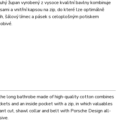
ouhý župan vyrobený z vysoce kvalitní bavlny kombinuje
ami a vnitřní kapsou na zip, do které lze optimálně
ih, šálový límec a pásek s celoplošným potiskem
obivé.
 the long bathrobe made of high-quality cotton combines
kets and an inside pocket with a zip, in which valuables
nt cut, shawl collar and belt with Porsche Design all-
sive.