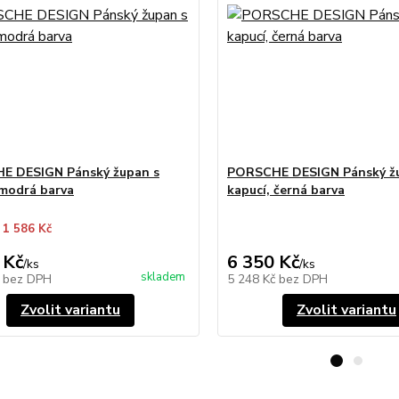
E DESIGN Pánský župan s
PORSCHE DESIGN Pánský ž
 modrá barva
kapucí, černá barva
 1 586 Kč
 Kč
6 350 Kč
/
ks
/
ks
skladem
č
bez DPH
5 248 Kč
bez DPH
Zvolit variantu
Zvolit variantu