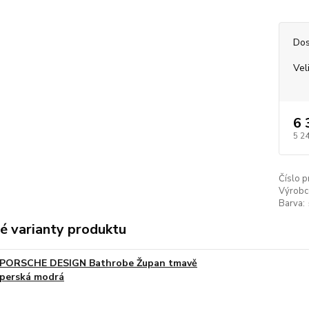
Dos
Vel
6 
5 2
Číslo p
Výrobc
Barva:
é varianty produktu
PORSCHE DESIGN Bathrobe Župan tmavě
perská modrá