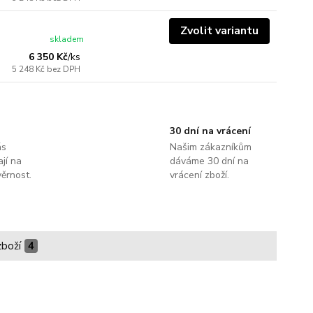
Zvolit variantu
skladem
6 350 Kč
/
ks
5 248 Kč
bez DPH
30 dní na vrácení
ás
Našim zákazníkům
jí na
dáváme 30 dní na
ěrnost.
vrácení zboží.
zboží
4