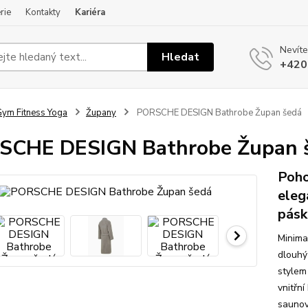
rie
Kontakty
Kariéra
Nevíte
Hledat
+420
ym Fitness Yoga
Župany
PORSCHE DESIGN Bathrobe Župan šedá
SCHE DESIGN Bathrobe Župan 
Poho
eleg
pásk
Minima
dlouhý
stylem
vnitřn
saunov