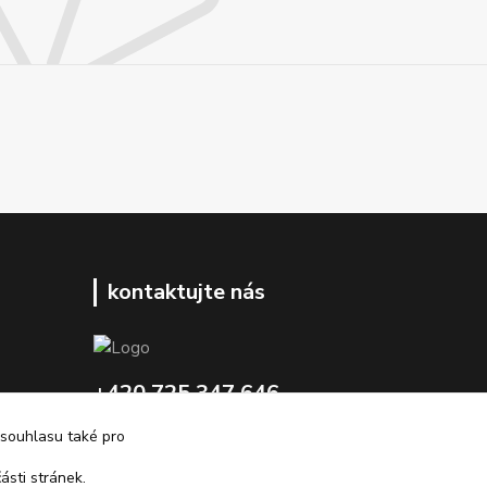
kontaktujte nás
+420 725 347 646
 souhlasu také pro
porsche-design@partrade.cz
ásti stránek.