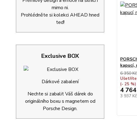
Prémiový design a emoce na silnici i
mimo ni.
Prohlédněte si kolekci AHEAD hned
teď!
Exclusive BOX
PORSCH
kapucí,
6 350 Kč
Ušetříte
Dárkové zabalení
(- 25 %)
4 764
Nechte si zabalit Váš dárek do
3 937 K
originálního boxu s magnetem od
Porsche Design.