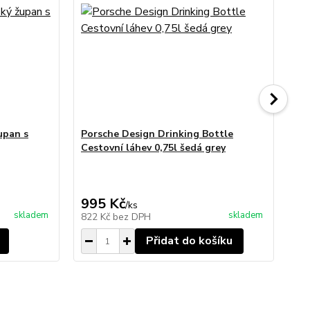
upan s
Porsche Design Drinking Bottle
PO
Cestovní láhev 0,75l šedá grey
ba
995 Kč
2 
/
ks
skladem
skladem
822 Kč
bez DPH
2 
Přidat do košíku