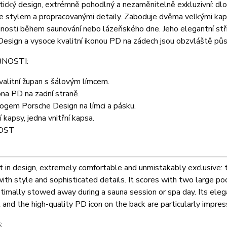
tický design, extrémně pohodlný a nezaměnitelně exkluzivní: dl
e stylem a propracovanými detaily. Zaboduje dvěma velkými kaps
nnosti během saunování nebo lázeňského dne. Jeho elegantní stř
esign a vysoce kvalitní ikonou PD na zádech jsou obzvláště půs
NOSTI:
alitní župan s šálovým límcem.
na PD na zadní straně.
ogem Porsche Design na límci a pásku.
 kapsy, jedna vnitřní kapsa.
OST
t in design, extremely comfortable and unmistakably exclusive:
ith style and sophisticated details. It scores with two large poc
timally stowed away during a sauna session or spa day. Its elega
t and the high-quality PD icon on the back are particularly impres
: