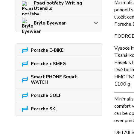
Minimalis
Psací potřeby-Writing
Utensils
pohodlí s
uložit ce
Brýle-Eyewear
Porsche D
PODROB
Vysoce kv
Porsche E-BIKE
Tkaná iko
Pásek s l
Porsche x SMEG
Dvě boční
HMOTN
Smart PHONE Smart
WATCH
1100 g
Porsche GOLF
Minimalis
comfort w
Porsche SKI
can be op
over prin
DETAILS