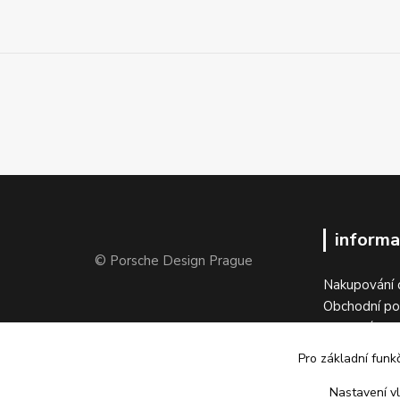
informa
© Porsche Design Prague
Nakupování 
Obchodní p
Objednávka 
Vrátit zboží
Pro základní funk
Kontakty
Galerie
Nastavení vl