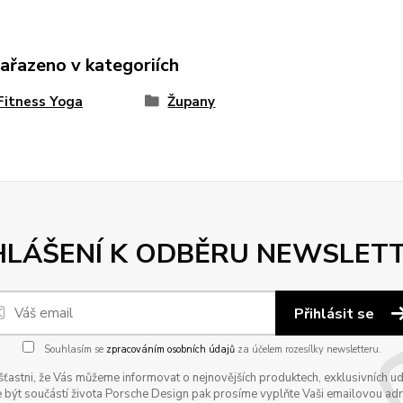
zařazeno v kategoriích
Fitness Yoga
Župany
HLÁŠENÍ K ODBĚRU NEWSLET
Přihlásit se
Souhlasím se
zpracováním osobních údajů
za účelem rozesílky newsletteru.
astni, že Vás můžeme informovat o nejnovějších produktech, exklusivních udál
 být součástí života Porsche Design pak prosíme vyplňte Vaši emailovou adres