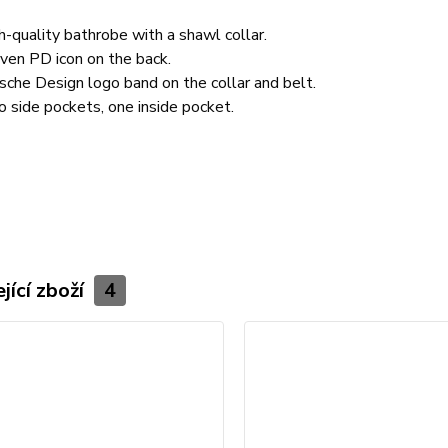
h-quality bathrobe with a shawl collar.
en PD icon on the back.
sche Design logo band on the collar and belt.
 side pockets, one inside pocket.
T
jící zboží
4