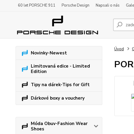
60 let PORSCHE 911
Porsche Design
Napsali o nás
Gale
Úvod
G
Novinky-Newest
POR
Limitovaná edice - Limited
Edition
Tipy na dárek-Tips for Gift
Dárkové boxy a vouchery
Móda Obuv-Fashion Wear
Shoes