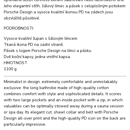
Jeho elegantní střih, šálový límec a pásek s celoplošným potiskem
Porsche Design a vysoce kvalitní ikonou PD na zádech jsou
obzvláště působivé.
PODROBNOSTI:
Vysoce kvalitní župan s šálovým límcem.
Tkaná ikona PD na zadní straně.
Pásek s logem Porsche Design na límci a pásku.
Dvě boční kapsy, jedna vnitřní kapsa.
HMOTNOST
1100 g
Minimalist in design, extremely comfortable and unmistakably
exclusive: the long bathrobe made of high-quality cotton
combines comfort with style and sophisticated details. It scores
with two large pockets and an inside pocket with a zip, in which
valuables can be optimally stowed away during a sauna session
or spa day. Its elegant cut, shawl collar and belt with Porsche
Design all-over print and the high-quality PD icon on the back are
particularly impressive.