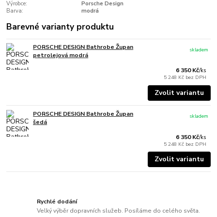
Výrobce:
Porsche Design
Barva:
modrá
Barevné varianty produktu
PORSCHE DESIGN Bathrobe Župan
skladem
petrolejová modrá
6 350 Kč
/
ks
5 248 Kč
bez DPH
Zvolit variantu
PORSCHE DESIGN Bathrobe Župan
skladem
šedá
6 350 Kč
/
ks
5 248 Kč
bez DPH
Zvolit variantu
Rychlé dodání
Velký výběr dopravních služeb. Posíláme do celého světa.