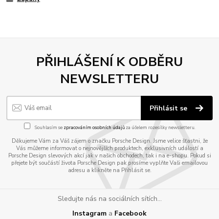
PŘIHLÁŠENÍ K ODBĚRU
NEWSLETTERU
Přihlásit se
Souhlasím se
zpracováním osobních údajů
za účelem rozesílky newsletteru.
Děkujeme Vám za Váš zájem o značku Porsche Design. Jsme velice šťastni, že
Vás můžeme informovat o nejnovějších produktech, exklusivních událostí a
Porsche Design slevových akcí jak v našich obchodech, tak i na e-shopu. Pokud si
přejete být součástí života Porsche Design pak prosíme vyplňte Vaši emailovou
adresu a klikněte na Přihlásit se.
Sledujte nás na sociálních sítích...
Instagram
a
Facebook