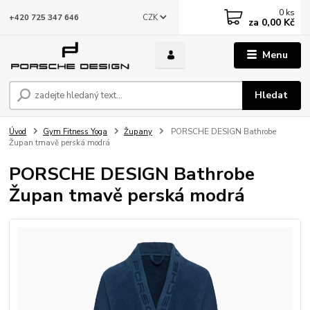
0
ks
CZK
+420 725 347 646
za
0,00 Kč
Menu
Hledat
Úvod
Gym Fitness Yoga
Župany
PORSCHE DESIGN Bathrobe
Župan tmavě perská modrá
PORSCHE DESIGN Bathrobe
Župan tmavě perská modrá