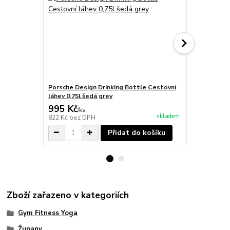
Porsche Design Drinking Bottle Cestovní
PORSCHE DES
láhev 0,75l šedá grey
barva černá
995 Kč
2 995 Kč
/
ks
skladem
822 Kč
bez DPH
2 475 Kč
bez
Přidat do košíku
Zboží zařazeno v kategoriích
Gym Fitness Yoga
Župany