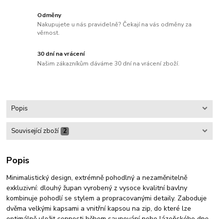
Odměny
Nakupujete u nás pravidelně? Čekají na vás odměny za
věrnost.
30 dní na vrácení
Našim zákazníkům dáváme 30 dní na vrácení zboží.
Popis
Související zboží
2
Popis
Minimalistický design, extrémně pohodlný a nezaměnitelně
exkluzivní: dlouhý župan vyrobený z vysoce kvalitní bavlny
kombinuje pohodlí se stylem a propracovanými detaily. Zaboduje
dvěma velkými kapsami a vnitřní kapsou na zip, do které lze
optimálně uložit cennosti během saunování nebo lázeňského dne.