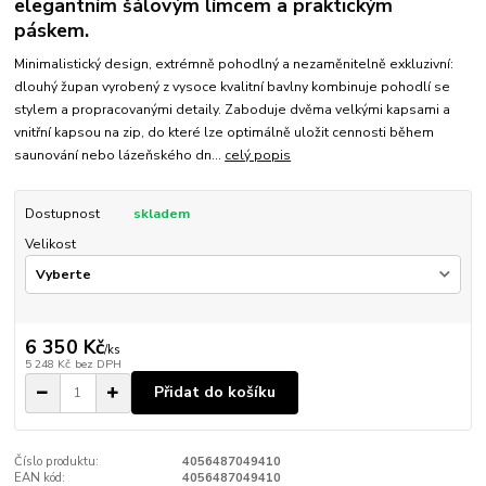
elegantním šálovým límcem a praktickým
páskem.
Minimalistický design, extrémně pohodlný a nezaměnitelně exkluzivní:
dlouhý župan vyrobený z vysoce kvalitní bavlny kombinuje pohodlí se
stylem a propracovanými detaily. Zaboduje dvěma velkými kapsami a
vnitřní kapsou na zip, do které lze optimálně uložit cennosti během
saunování nebo lázeňského dn...
celý popis
Dostupnost
skladem
Velikost
6 350 Kč
/
ks
5 248 Kč
bez DPH
Přidat do košíku
Číslo produktu:
4056487049410
EAN kód:
4056487049410