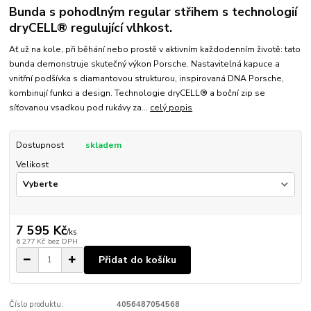
Bunda s pohodlným regular střihem s technologií
dryCELL® regulující vlhkost.
Ať už na kole, při běhání nebo prostě v aktivním každodenním životě: tato
bunda demonstruje skutečný výkon Porsche. Nastavitelná kapuce a
vnitřní podšívka s diamantovou strukturou, inspirovaná DNA Porsche,
kombinují funkci a design. Technologie dryCELL® a boční zip se
síťovanou vsadkou pod rukávy za...
celý popis
Dostupnost
skladem
Velikost
7 595 Kč
/
ks
6 277 Kč
bez DPH
Přidat do košíku
Číslo produktu:
4056487054568