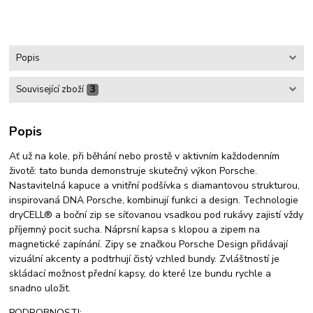
Popis
Související zboží
3
Popis
Ať už na kole, při běhání nebo prostě v aktivním každodenním
životě: tato bunda demonstruje skutečný výkon Porsche.
Nastavitelná kapuce a vnitřní podšívka s diamantovou strukturou,
inspirovaná DNA Porsche, kombinují funkci a design. Technologie
dryCELL® a boční zip se síťovanou vsadkou pod rukávy zajistí vždy
příjemný pocit sucha. Náprsní kapsa s klopou a zipem na
magnetické zapínání. Zipy se značkou Porsche Design přidávají
vizuální akcenty a podtrhují čistý vzhled bundy. Zvláštností je
skládací možnost přední kapsy, do které lze bundu rychle a
snadno uložit.
PODROBNOSTI: