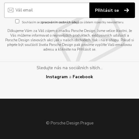
Přihlásit se
Souhlasím se
zpracováním osobních údajů
za účelem rozesílky newsletteru.
Děkujeme Vám za Váš zájem o značku Porsche Design. Jsme velice šťastni, že
Vás můžeme informovat o nejnovějších produktech, exklusivních událostí a
Porsche Design slevových akcí jak v našich obchodech, tak i na e-shopu. Pokud si
přejete být součástí života Porsche Design pak prosíme vyplňte Vaši emailovou
adresu a klikněte na Přihlásit se.
Sledujte nás na sociálních sítích...
Instagram
a
Facebook
© Porsche Design Prague