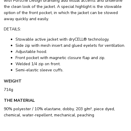
with Porsche Design branding add visual accents and underline
the clean look of the jacket. A special highlight is the stowable
option of the front pocket, in which the jacket can be stowed
away quickly and easily.
DETAILS:
Stowable active jacket with dryCELL® technology.
Side zip with mesh insert and glued eyelets for ventilation.
Adjustable hood.
Front pocket with magnetic closure flap and zip.
Welded 1/4 zip on front.
Semi-elastic sleeve cuffs.
WEIGHT
714g
THE MATERIAL
90% polyester / 10% elastane, dobby, 203 g/m², piece dyed,
chemical, water-repellent, mechanical, peaching