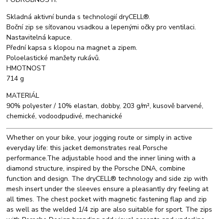
Skladná aktivní bunda s technologií dryCELL®.
Boční zip se síťovanou vsadkou a lepenými očky pro ventilaci.
Nastavitelná kapuce.
Přední kapsa s klopou na magnet a zipem.
Poloelastické manžety rukávů.
HMOTNOST
714 g
MATERIÁL
90% polyester / 10% elastan, dobby, 203 g/m², kusově barvené,
chemické, vodoodpudivé, mechanické
Whether on your bike, your jogging route or simply in active
everyday life: this jacket demonstrates real Porsche
performance.The adjustable hood and the inner lining with a
diamond structure, inspired by the Porsche DNA, combine
function and design. The dryCELL® technology and side zip with
mesh insert under the sleeves ensure a pleasantly dry feeling at
all times. The chest pocket with magnetic fastening flap and zip
as well as the welded 1/4 zip are also suitable for sport. The zips