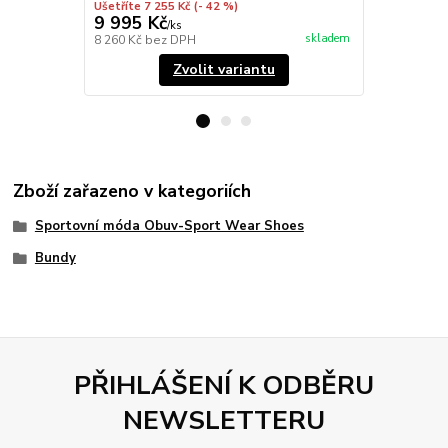
Ušetříte 7 255 Kč
(- 42 %)
9 995 Kč
7 495 Kč
/
ks
skladem
8 260 Kč
bez DPH
6 194 Kč
bez
Zvolit variantu
Zboží zařazeno v kategoriích
Sportovní móda Obuv-Sport Wear Shoes
Bundy
PŘIHLÁŠENÍ K ODBĚRU
NEWSLETTERU