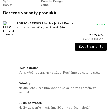
Výrobce:
Porsche Design
Barva:
černá
Barevné varianty produktu
PORSCHE DESIGN Active jacket Bunda
skladem
sportovní funkční granátová růže
7 595 Kč
/
ks
6 277 Kč
bez DPH
Zvolit variantu
Rychlé dodání
Velký výběr dopravních služeb. Posíláme do celého světa.
Odměny
Nakupujete u nás pravidelně? Čekají na vás odměny za
věrnost.
30 dní na vrácení
Našim zákazníkům dáváme 30 dní na vrácení zboží.