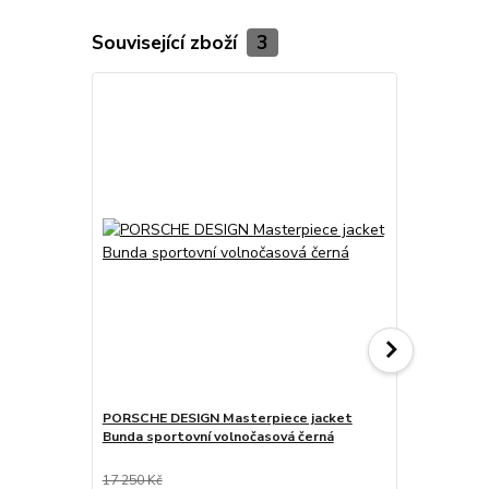
Související zboží
3
PORSCHE DESIGN Masterpiece jacket
PORSCHE DE
Bunda sportovní volnočasová černá
odlehčená p
17 250 Kč