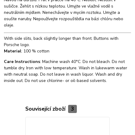
sušičce. Žehlit s nízkou teplotou. Umyjte ve vlažné vodě s
neutrálním mýdlem. Nenechávejte v mycím roztoku. Umyjte a
osušte naruby. Nepoužívejte rozpouštědla na bázi chlóru nebo
oleje.
With side slits, back slightly longer than front. Buttons with
Porsche logo.
Material
: 100 % cotton
Care Instructions
: Machine wash 40°C. Do not bleach. Do not
tumble dry. Iron with low temperature. Wash in lukewarm water
with neutral soap. Do not leave in wash liquor. Wash and dry
inside out. Do not use chlorine- or oil-based solvents.
Související zboží
3