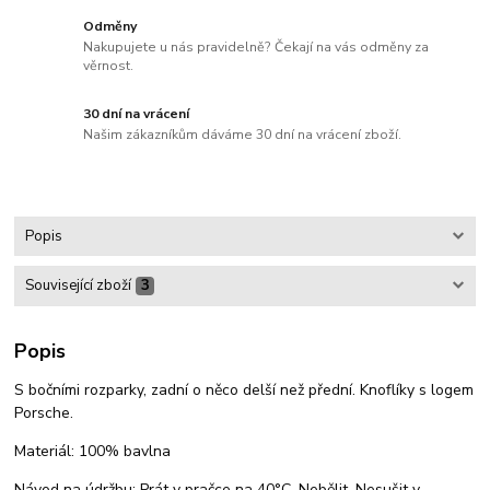
Odměny
Nakupujete u nás pravidelně? Čekají na vás odměny za
věrnost.
30 dní na vrácení
Našim zákazníkům dáváme 30 dní na vrácení zboží.
Popis
Související zboží
3
Popis
S bočními rozparky, zadní o něco delší než přední. Knoflíky s logem
Porsche.
Materiál: 100% bavlna
Návod na údržbu: Prát v pračce na 40°C. Nebělit. Nesušit v