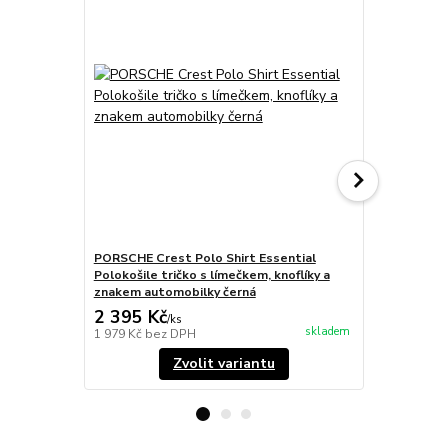
PORSCHE Crest Polo Shirt Essential
PORSCHE Cre
Polokošile tričko s límečkem, knoflíky a
bavlněné se
znakem automobilky černá
2 395 Kč
1 495 Kč
/
ks
skladem
1 979 Kč
bez DPH
1 236 Kč
bez
Zvolit variantu