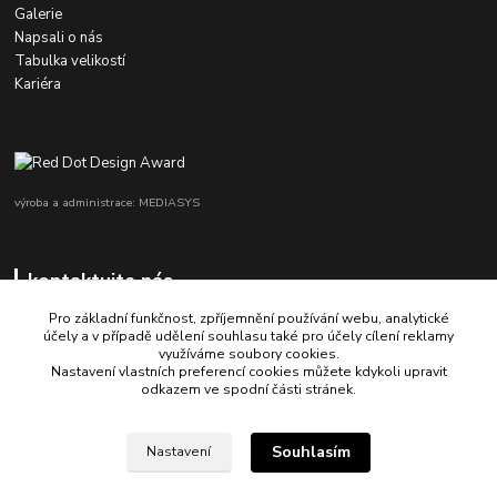
Galerie
Napsali o nás
Tabulka velikostí
Kariéra
výroba a administrace: MEDIASYS
kontaktujte nás
Pro základní funkčnost, zpříjemnění používání webu, analytické
účely a v případě udělení souhlasu také pro účely cílení reklamy
využíváme soubory cookies.
+420 725 347 646
Nastavení vlastních preferencí cookies můžete kdykoli upravit
odkazem ve spodní části stránek.
porsche-design@partrade.cz
Souhlasím
Nastavení