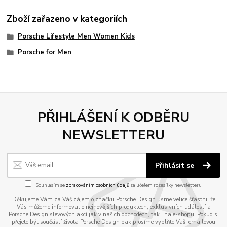
Zboží zařazeno v kategoriích
Porsche Lifestyle Men Women Kids
Porsche for Men
PŘIHLÁŠENÍ K ODBĚRU
NEWSLETTERU
Přihlásit se
Souhlasím se
zpracováním osobních údajů
za účelem rozesílky newsletteru.
Děkujeme Vám za Váš zájem o značku Porsche Design. Jsme velice šťastni, že
Vás můžeme informovat o nejnovějších produktech, exklusivních událostí a
Porsche Design slevových akcí jak v našich obchodech, tak i na e-shopu. Pokud si
přejete být součástí života Porsche Design pak prosíme vyplňte Vaši emailovou