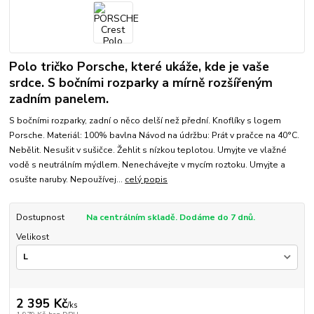
Polo tričko Porsche, které ukáže, kde je vaše
srdce. S bočními rozparky a mírně rozšířeným
zadním panelem.
S bočními rozparky, zadní o něco delší než přední. Knoflíky s logem
Porsche. Materiál: 100% bavlna Návod na údržbu: Prát v pračce na 40°C.
Nebělit. Nesušit v sušičce. Žehlit s nízkou teplotou. Umyjte ve vlažné
vodě s neutrálním mýdlem. Nenechávejte v mycím roztoku. Umyjte a
osušte naruby. Nepoužívej...
celý popis
Dostupnost
Na centrálním skladě. Dodáme do 7 dnů.
Velikost
2 395 Kč
/
ks