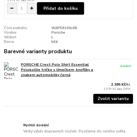
1 979 Kč
bez DPH
Přidat do košíku
Číslo produktu:
WAP59100L0B
Výrobce:
Porsche
Velikost:
L
Barva:
bílá
Barevné varianty produktu
PORSCHE Crest Polo Shirt Essential
skladem
Polokošile tričko s límečkem, knoflíky a
znakem automobilky černá
2 395 Kč
/
ks
1 979 Kč
bez DPH
Zvolit variantu
Rychlé dodání
Velký výběr dopravních služeb. Posíláme do celého světa.