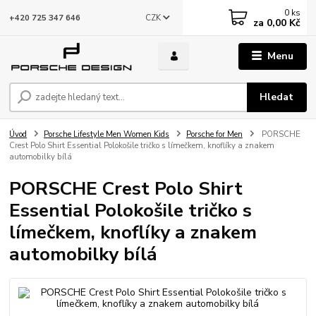
0
ks
CZK
+420 725 347 646
za
0,00 Kč
Menu
Hledat
Úvod
Porsche Lifestyle Men Women Kids
Porsche for Men
PORSCHE
Crest Polo Shirt Essential Polokošile tričko s límečkem, knoflíky a znakem
automobilky bílá
PORSCHE Crest Polo Shirt
Essential Polokošile tričko s
límečkem, knoflíky a znakem
automobilky bílá