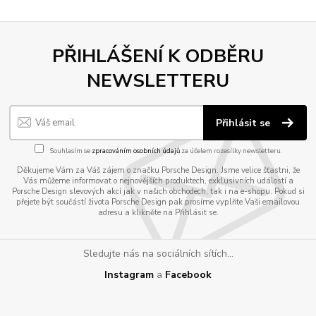
PŘIHLÁŠENÍ K ODBĚRU
NEWSLETTERU
Přihlásit se
Souhlasím se
zpracováním osobních údajů
za účelem rozesílky newsletteru.
Děkujeme Vám za Váš zájem o značku Porsche Design. Jsme velice šťastni, že
Vás můžeme informovat o nejnovějších produktech, exklusivních událostí a
Porsche Design slevových akcí jak v našich obchodech, tak i na e-shopu. Pokud si
přejete být součástí života Porsche Design pak prosíme vyplňte Vaši emailovou
adresu a klikněte na Přihlásit se.
Sledujte nás na sociálních sítích...
Instagram
a
Facebook