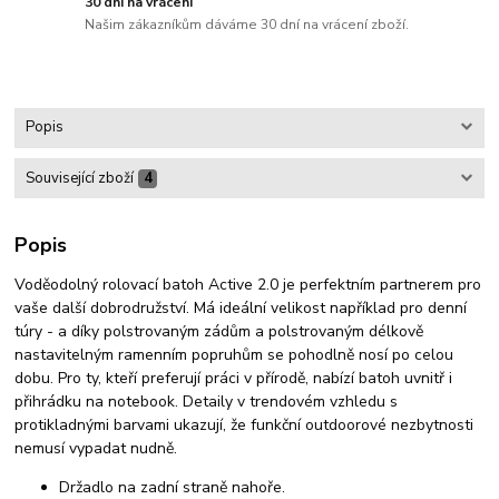
30 dní na vrácení
Našim zákazníkům dáváme 30 dní na vrácení zboží.
Popis
Související zboží
4
Popis
Voděodolný rolovací batoh Active 2.0 je perfektním partnerem pro
vaše další dobrodružství. Má ideální velikost například pro denní
túry - a díky polstrovaným zádům a polstrovaným délkově
nastavitelným ramenním popruhům se pohodlně nosí po celou
dobu. Pro ty, kteří preferují práci v přírodě, nabízí batoh uvnitř i
přihrádku na notebook. Detaily v trendovém vzhledu s
protikladnými barvami ukazují, že funkční outdoorové nezbytnosti
nemusí vypadat nudně.
Držadlo na zadní straně nahoře.