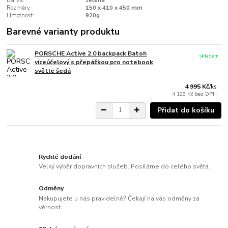
Barva:
zelená
Rozměry:
150 x 410 x 450 mm
Hmotnost:
920g
Barevné varianty produktu
PORSCHE Active 2.0 backpack Batoh
skladem
víceúčelový s přepážkou pro notebook
světle šedá
4 995 Kč
/
ks
4 128 Kč
bez DPH
Přidat do košíku
Rychlé dodání
Velký výběr dopravních služeb. Posíláme do celého světa.
Odměny
Nakupujete u nás pravidelně? Čekají na vás odměny za
věrnost.