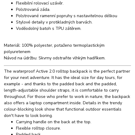
Flexibilní rolovací uzávěr.
Polstrovaná záda.
Polstrované ramenní popruhy s nastavitelnou délkou
Stylové detaily v protikladných barvách.
Voděodolný batoh s TPU zátěrem.
Materiál: 100% polyester, potaženo termoplastickým
polyuretenem
Návod na údržbu: Skvrny odstraňte vlhkým hadříkem.
The waterproof Active 2.0 rolltop backpack is the perfect partner
for your next adventure. It has the ideal size for day tours, for
example - and thanks to the padded back and the padded,
length-adjustable shoulder straps, it is comfortable to carry
throughout. For those who prefer to work in nature, the backpack
also offers a laptop compartment inside. Details in the trendy
colour-blocking look show that functional outdoor essentials
don't have to look boring.
Carrying handle on the back at the top.
Flexible rolltop closure.
Padded back.