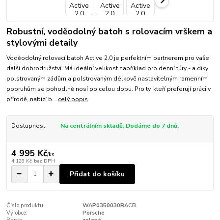
Robustní, voděodolný batoh s rolovacím vrškem a
stylovými detaily
Voděodolný rolovací batoh Active 2.0 je perfektním partnerem pro vaše
další dobrodružství. Má ideální velikost například pro denní túry - a díky
polstrovaným zádům a polstrovaným délkově nastavitelným ramenním
popruhům se pohodlně nosí po celou dobu. Pro ty, kteří preferují práci v
přírodě, nabízí b...
celý popis
Dostupnost
Na centrálním skladě. Dodáme do 7 dnů.
4 995 Kč
/
ks
4 128 Kč
bez DPH
Přidat do košíku
Číslo produktu:
WAP0350030RACB
Výrobce:
Porsche