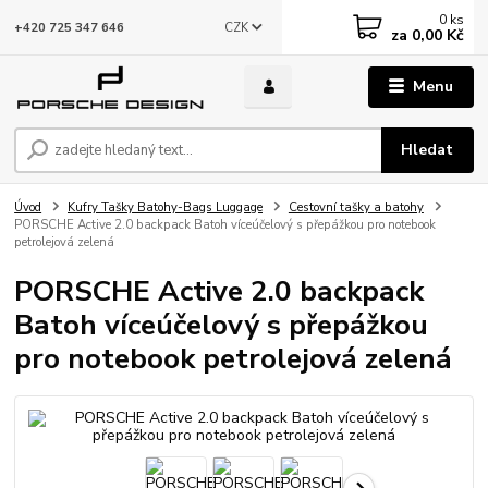
0
ks
CZK
+420 725 347 646
za
0,00 Kč
Menu
Hledat
Úvod
Kufry Tašky Batohy-Bags Luggage
Cestovní tašky a batohy
PORSCHE Active 2.0 backpack Batoh víceúčelový s přepážkou pro notebook
petrolejová zelená
PORSCHE Active 2.0 backpack
Batoh víceúčelový s přepážkou
pro notebook petrolejová zelená