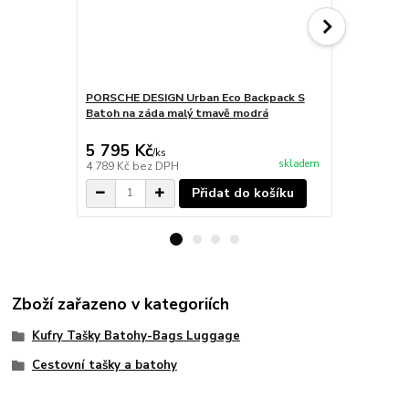
PORSCHE DESIGN Urban Eco Backpack S
PORSCHE DE
Batoh na záda malý tmavě modrá
Batoh do mě
5 795 Kč
9 295 Kč
/
ks
skladem
4 789 Kč
bez DPH
7 682 Kč
bez
Přidat do košíku
Zboží zařazeno v kategoriích
Kufry Tašky Batohy-Bags Luggage
Cestovní tašky a batohy