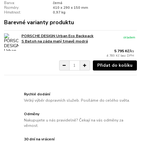
Barva:
černá
Rozměry:
410 x 290 x 150 mm
Hmotnost:
0,97 kg
Barevné varianty produktu
PORSCHE DESIGN Urban Eco Backpack
skladem
S Batoh na záda malý tmavě modrá
5 795 Kč
/
ks
4 789 Kč
bez DPH
Přidat do košíku
Rychlé dodání
Velký výběr dopravních služeb. Posíláme do celého světa.
Odměny
Nakupujete u nás pravidelně? Čekají na vás odměny za
věrnost.
30 dní na vrácení