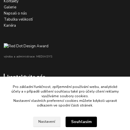
Kontakty
Galerie
Napsali o nás
Tabulka velikostí
Kariéra
výroba a administrace: MEDIASYS
kontaktujte nás
Pro základní funkčnost, zpříjemnění používání webu, analytické
účely a v případě udělení souhlasu také pro účely cílení reklamy
využíváme soubory cookies.
+420 725 347 646
Nastavení vlastních preferencí cookies můžete kdykoli upravit
odkazem ve spodní části stránek.
porsche-design@partrade.cz
Souhlasím
Nastavení