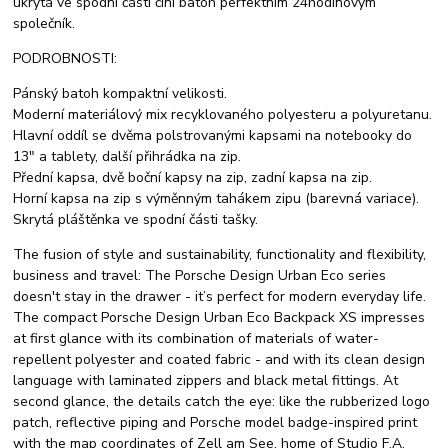
ukrytá ve spodní části činí batoh perfektním 24hodinovým
společník.
PODROBNOSTI:
Pánský batoh kompaktní velikosti.
Moderní materiálový mix recyklovaného polyesteru a polyuretanu.
Hlavní oddíl se dvěma polstrovanými kapsami na notebooky do
13" a tablety, další přihrádka na zip.
Přední kapsa, dvě boční kapsy na zip, zadní kapsa na zip.
Horní kapsa na zip s výměnným tahákem zipu (barevná variace).
Skrytá pláštěnka ve spodní části tašky.
The fusion of style and sustainability, functionality and flexibility,
business and travel: The Porsche Design Urban Eco series
doesn't stay in the drawer - it’s perfect for modern everyday life.
The compact Porsche Design Urban Eco Backpack XS impresses
at first glance with its combination of materials of water-
repellent polyester and coated fabric - and with its clean design
language with laminated zippers and black metal fittings. At
second glance, the details catch the eye: like the rubberized logo
patch, reflective piping and Porsche model badge-inspired print
with the map coordinates of Zell am See, home of Studio F.A.