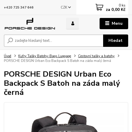
0
ks
CZK
+420 725 347 646
za
0,00 Kč
Menu
Hledat
Úvod
Kufry Tašky Batohy-Bags Luggage
Cestovní tašky a batohy
PORSCHE DESIGN Urban Eco Backpack S Batoh na záda malý černá
PORSCHE DESIGN Urban Eco
Backpack S Batoh na záda malý
černá