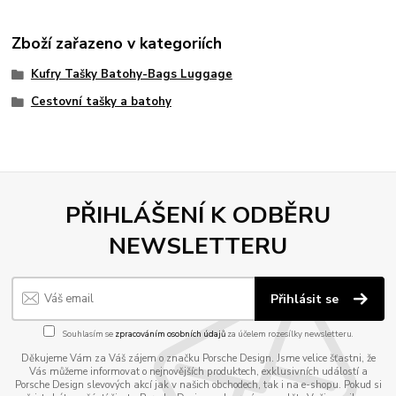
Zboží zařazeno v kategoriích
Kufry Tašky Batohy-Bags Luggage
Cestovní tašky a batohy
PŘIHLÁŠENÍ K ODBĚRU
NEWSLETTERU
Přihlásit se
Souhlasím se
zpracováním osobních údajů
za účelem rozesílky newsletteru.
Děkujeme Vám za Váš zájem o značku Porsche Design. Jsme velice šťastni, že
Vás můžeme informovat o nejnovějších produktech, exklusivních událostí a
Porsche Design slevových akcí jak v našich obchodech, tak i na e-shopu. Pokud si