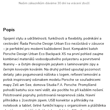
Našim zákazníkům dáváme 30 dní na vrácení zboží.
Popis
Spojení stylu a udržitelnosti, funkčnosti a flexibility, podnikání a
cestování: Řada Porsche Design Urban Eco nezůstává v zásuvce
– je perfektní pro moderní každodenní život. Kompaktní batoh
Porsche Design Urban Eco Backpack XS na první pohled zaujme
kombinací materiálů vodoodpudivého polyesteru a povrstvené
tkaniny – a čistým designovým jazykem s laminovanými zipy a
černým kovovým kováním. Na druhý pohled upoutají pozornost
detaily: jako pogumovaná nášivka s logem, reflexní lemování a
potisk inspirovaný odznakem modelu Porsche se souřadnicemi
mapy Zell am See, domova Studia F.A. Porsche. Promyšlené
pohodlí batohu sice není vidět, ale pocítíte ho při každém nošení.
Polstrované popruhy, polstrovaná neoprenová záda, hlavní
přihrádka s 2cestným zipem, USB konektor a přihrádky na
notebook a tablet, četné funkční kapsy s organizérem a pláštěnka