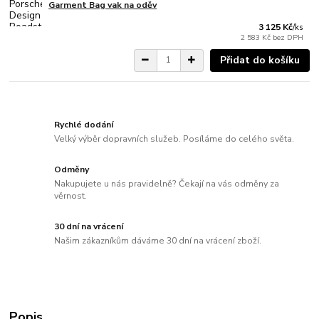
Garment Bag vak na oděv
3 125 Kč
/
ks
2 583 Kč
bez DPH
Přidat do košíku
Rychlé dodání
Velký výběr dopravních služeb. Posíláme do celého světa.
Odměny
Nakupujete u nás pravidelně? Čekají na vás odměny za
věrnost.
30 dní na vrácení
Našim zákazníkům dáváme 30 dní na vrácení zboží.
Popis