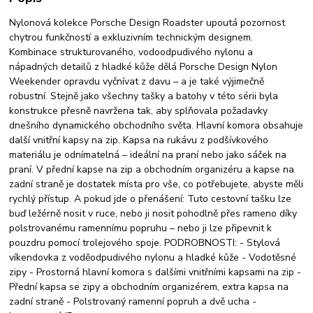
Nylonová kolekce Porsche Design Roadster upoutá pozornost
chytrou funkčností a exkluzivním technickým designem.
Kombinace strukturovaného, ​​vodoodpudivého nylonu a
nápadných detailů z hladké kůže dělá Porsche Design Nylon
Weekender opravdu vyčnívat z davu – a je také výjimečně
robustní. Stejně jako všechny tašky a batohy v této sérii byla
konstrukce přesně navržena tak, aby splňovala požadavky
dnešního dynamického obchodního světa. Hlavní komora obsahuje
další vnitřní kapsy na zip. Kapsa na rukávu z podšívkového
materiálu je odnímatelná – ideální na praní nebo jako sáček na
praní. V přední kapse na zip a obchodním organizéru a kapse na
zadní straně je dostatek místa pro vše, co potřebujete, abyste měli
rychlý přístup. A pokud jde o přenášení: Tuto cestovní tašku lze
buď ležérně nosit v ruce, nebo ji nosit pohodlně přes rameno díky
polstrovanému ramennímu popruhu – nebo ji lze připevnit k
pouzdru pomocí trolejového spoje. PODROBNOSTI: - Stylová
víkendovka z voděodpudivého nylonu a hladké kůže - Vodotěsné
zipy - Prostorná hlavní komora s dalšími vnitřními kapsami na zip -
Přední kapsa se zipy a obchodním organizérem, extra kapsa na
zadní straně - Polstrovaný ramenní popruh a dvě ucha -