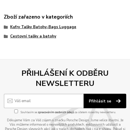
Zboží zařazeno v kategoriích
Kufry Tašky Batohy-Bags Luggage
Cestovní tašky a batohy
PŘIHLÁŠENÍ K ODBĚRU
NEWSLETTERU
Přihlásit se
Souhlasím se
zpracováním osobních údajů
za účelem rozesílky newsletteru.
Děkujeme Vám za Váš zájem o značku Porsche Design. Jsme velice šťastni, že
Vás můžeme informovat o nejnovějších produktech, exklusivních událostí a
Porsche Design slevových akcí jak v našich obchodech, tak i na e-shopu. Pokud si