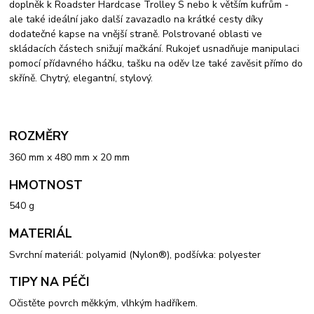
doplněk k Roadster Hardcase Trolley S nebo k větším kufrům -
ale také ideální jako další zavazadlo na krátké cesty díky
dodatečné kapse na vnější straně. Polstrované oblasti ve
skládacích částech snižují mačkání. Rukojeť usnadňuje manipulaci
pomocí přídavného háčku, tašku na oděv lze také zavěsit přímo do
skříně. Chytrý, elegantní, stylový.
ROZMĚRY
360 mm x 480 mm x 20 mm
HMOTNOST
540 g
MATERIÁL
Svrchní materiál: polyamid (Nylon®), podšívka: polyester
TIPY NA PÉČI
Očistěte povrch měkkým, vlhkým hadříkem.