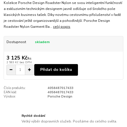
Kolekce Porsche Design Roadster Nylon se svou inteligentní funkčností
a exkluzivním technickým designem jasně odlišuje od širokého pole
klasických business tašek. Díky novému cestovnímu příslušenství v řadě
je cestování ještě organizovanější a pohodlnější. Porsche Design
Roadster Nylon Garment Ba...
celý popis
Dostupnost
skladem
3 125 Kč
/
ks
2 583 Kč
bez DPH
Přidat do košíku
Číslo produktu:
4056487017433
EAN kód:
4056487017433
Výrobce:
Porsche Design
Rychlé dodání
Velký výběr dopravních služeb. Posíláme do celého světa.