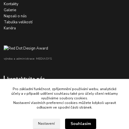
Kontakty
Galerie
Napsali o nás
Tabulka velikostí
Kariéra
výroba a administrace: MEDIASYS
kontaktujte nás
Pro základní funkčnost, zpříjemnění používání webu, analytické
účely a v případě udělení souhlasu také pro účely cílení reklamy
využíváme soubory cookies.
+420 725 347 646
Nastavení vlastních preferencí cookies můžete kdykoli upravit
odkazem ve spodní části stránek.
porsche-design@partrade.cz
Souhlasím
Nastavení