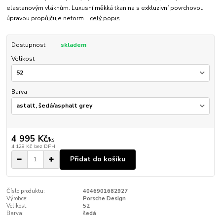
elastanovým vláknům. Luxusní měkká tkanina s exkluzivní povrchovou
úpravou propůjčuje neform...
celý popis
Dostupnost
skladem
Velikost
Barva
4 995 Kč
/
ks
4 128 Kč
bez DPH
Přidat do košíku
Číslo produktu:
4046901682927
Výrobce:
Porsche Design
Velikost:
52
Barva:
šedá