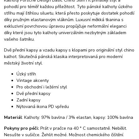
Kalhoty Porsche Design Basic Chino Slim Fit přinášejí styl a
pohodlí pro téměř každou příležitost. Tyto pánské kalhoty úzkého
střihu mají štíhlou siluetu, která přesto poskytuje dostatek pohodlí
díky pružným elastanovým vláknům. Luxusní měkká tkanina s
exkluzivní povrchovou úpravou propůjčuje neformální eleganci
díky které jsou tyto kalhoty univerzálním nezbytným základem
vašeho šatníku.
Dvě přední kapsy a vzadu kapsy s klopami pro originální styl chino
kalhot. Skutečná pánská klasika interpretovaná pro moderní
městský životní styl.
Úzký střih
Vintage akcenty
Pro obchodní i ležérní styl
Dvě přední kapsy
Zadní kapsy
Nýtovaná ikona PD vpředu
Materiál
: Kalhoty: 97% bavlna / 3% elastan, kapsy: 100% bavlna
Pokyny pro péči:
Prát v pračce na 40 ° C samostatně. Nebělit.
Nesušte v sušičce. Žehlit možné. Možnost chemického čištění.