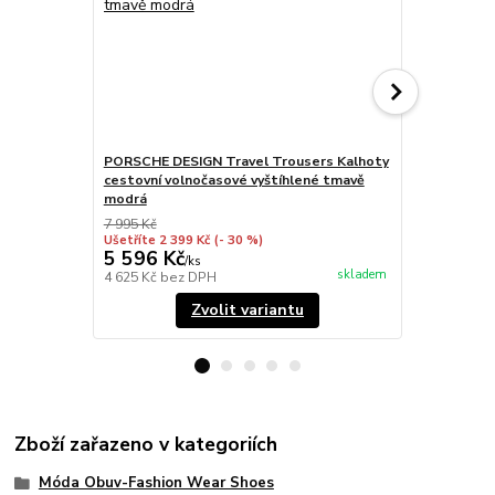
PORSCHE DESIGN Travel Trousers Kalhoty
PORSCHE DE
cestovní volnočasové vyštíhlené tmavě
volnočasov
modrá
7 995 Kč
5 495 Kč
Ušetříte 2 399 Kč
(- 30 %)
Ušetříte 1 37
5 596 Kč
4 121 Kč
/
ks
skladem
4 625 Kč
bez DPH
3 406 Kč
bez
Zvolit variantu
Zboží zařazeno v kategoriích
Móda Obuv-Fashion Wear Shoes