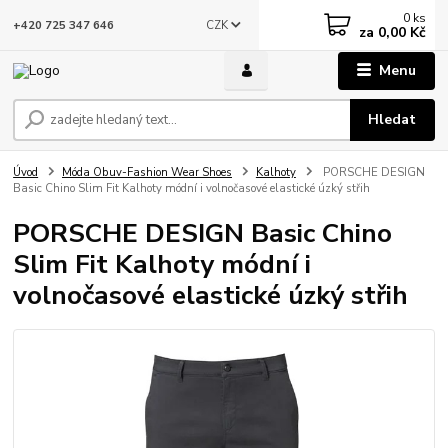
0
ks
CZK
+420 725 347 646
za
0,00 Kč
Menu
Hledat
Úvod
Móda Obuv-Fashion Wear Shoes
Kalhoty
PORSCHE DESIGN
Basic Chino Slim Fit Kalhoty módní i volnočasové elastické úzký střih
PORSCHE DESIGN Basic Chino
Slim Fit Kalhoty módní i
volnočasové elastické úzký střih