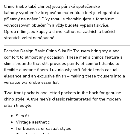
Chino (nebo také chinos) jsou pánské společenské
kalhoty vyrobené z krepového materiálu, který je elegantní a
příjemný na nošení. Díky tomu je zkombinujete s formálním i
volnočasovým oblečením a vždy budete vypadat skvěle.
Oproti riflím jsou kapsy u chino kalhot na zadních a bočních
stranách velmi nenápadné.
Porsche Design Basic Chino Slim Fit Trousers bring style and
comfort to almost any occasion. These men’s chinos feature a
slim silhouette that still provides plenty of comfort thanks to
flexible elastane fibers. Luxuriously soft fabric lends casual
elegance and an exclusive finish – making these trousers into a
versatile wardrobe essential.
Two front pockets and jetted pockets in the back for genuine
chino style. A true men’s classic reinterpreted for the modern
urban lifestyle.
Slim fit
Vintage aesthetic
For business or casual styles