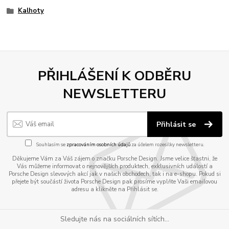
Kalhoty
PŘIHLÁŠENÍ K ODBĚRU
NEWSLETTERU
Přihlásit se
Souhlasím se
zpracováním osobních údajů
za účelem rozesílky newsletteru.
Děkujeme Vám za Váš zájem o značku Porsche Design. Jsme velice šťastni, že
Vás můžeme informovat o nejnovějších produktech, exklusivních událostí a
Porsche Design slevových akcí jak v našich obchodech, tak i na e-shopu. Pokud si
přejete být součástí života Porsche Design pak prosíme vyplňte Vaši emailovou
adresu a klikněte na Přihlásit se.
Sledujte nás na sociálních sítích...