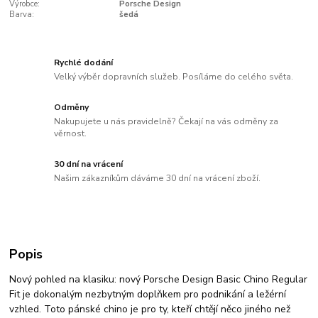
Výrobce:
Porsche Design
Barva:
šedá
Rychlé dodání
Velký výběr dopravních služeb. Posíláme do celého světa.
Odměny
Nakupujete u nás pravidelně? Čekají na vás odměny za
věrnost.
30 dní na vrácení
Našim zákazníkům dáváme 30 dní na vrácení zboží.
Popis
Nový pohled na klasiku: nový Porsche Design Basic Chino Regular
Fit je dokonalým nezbytným doplňkem pro podnikání a ležérní
vzhled. Toto pánské chino je pro ty, kteří chtějí něco jiného než