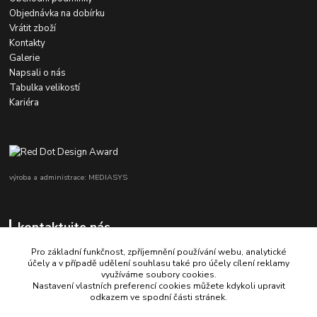
Objednávka na dobírku
Vrátit zboží
Kontakty
Galerie
Napsali o nás
Tabulka velikostí
Kariéra
výroba a administrace: MEDIASYS
kontaktujte nás
Pro základní funkčnost, zpříjemnění používání webu, analytické
účely a v případě udělení souhlasu také pro účely cílení reklamy
využíváme soubory cookies.
+420 725 347 646
Nastavení vlastních preferencí cookies můžete kdykoli upravit
odkazem ve spodní části stránek.
porsche-design@partrade.cz