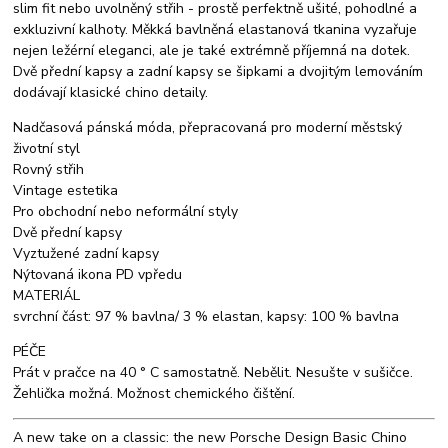
slim fit nebo uvolněný střih - prostě perfektně ušité, pohodlné a
exkluzivní kalhoty. Měkká bavlněná elastanová tkanina vyzařuje
nejen ležérní eleganci, ale je také extrémně příjemná na dotek.
Dvě přední kapsy a zadní kapsy se šipkami a dvojitým lemováním
dodávají klasické chino detaily.
Nadčasová pánská móda, přepracovaná pro moderní městský
životní styl
Rovný střih
Vintage estetika
Pro obchodní nebo neformální styly
Dvě přední kapsy
Vyztužené zadní kapsy
Nýtovaná ikona PD vpředu
MATERIÁL
svrchní část: 97 % bavlna/ 3 % elastan, kapsy: 100 % bavlna
PÉČE
Prát v pračce na 40 ° C samostatně. Nebělit. Nesušte v sušičce.
Žehlička možná. Možnost chemického čištění.
A new take on a classic: the new Porsche Design Basic Chino