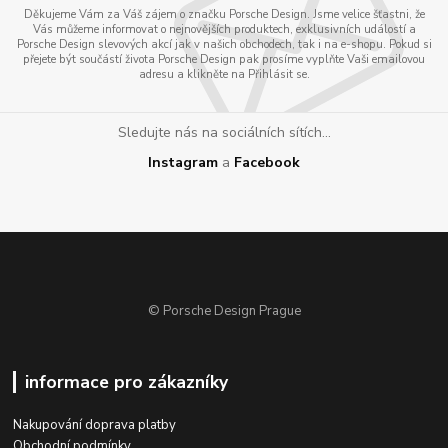
Děkujeme Vám za Váš zájem o značku Porsche Design. Jsme velice šťastni, že
Vás můžeme informovat o nejnovějších produktech, exklusivních událostí a
Porsche Design slevových akcí jak v našich obchodech, tak i na e-shopu. Pokud si
přejete být součástí života Porsche Design pak prosíme vyplňte Vaši emailovou
adresu a klikněte na Přihlásit se.
Sledujte nás na sociálních sítích...
Instagram
a
Facebook
© Porsche Design Prague
informace pro zákazníky
Nakupování doprava platby
Obchodní podmínky