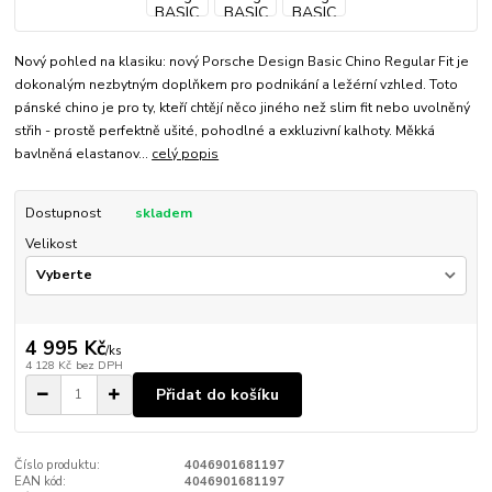
Nový pohled na klasiku: nový Porsche Design Basic Chino Regular Fit je
dokonalým nezbytným doplňkem pro podnikání a ležérní vzhled. Toto
pánské chino je pro ty, kteří chtějí něco jiného než slim fit nebo uvolněný
střih - prostě perfektně ušité, pohodlné a exkluzivní kalhoty. Měkká
bavlněná elastanov...
celý popis
Dostupnost
skladem
Velikost
4 995 Kč
/
ks
4 128 Kč
bez DPH
Přidat do košíku
Číslo produktu:
4046901681197
EAN kód:
4046901681197